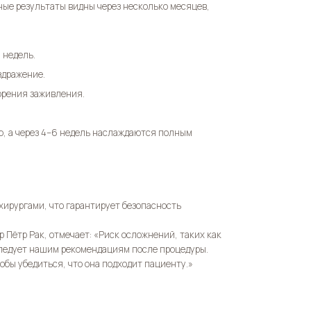
ные результаты видны через несколько месяцев,
 недель.
здражение.
орения заживления.
ю, а через 4–6 недель наслаждаются полным
ирургами, что гарантирует безопасность
 Пётр Рак, отмечает: «Риск осложнений, таких как
ледует нашим рекомендациям после процедуры.
обы убедиться, что она подходит пациенту.»