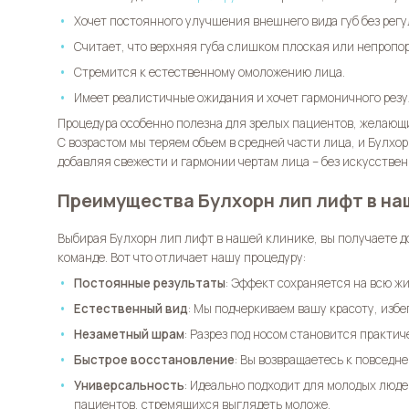
Хочет постоянного улучшения внешнего вида губ без рег
Считает, что верхняя губа слишком плоская или непропо
Стремится к естественному омоложению лица.
Имеет реалистичные ожидания и хочет гармоничного резу
Процедура особенно полезна для зрелых пациентов, желающ
С возрастом мы теряем объем в средней части лица, и
Булхор
добавляя свежести и гармонии чертам лица – без искусствен
Преимущества Булхорн лип лифт в на
Выбирая
Булхорн лип лифт
в нашей клинике, вы получаете 
команде. Вот что отличает нашу процедуру:
Постоянные результаты
: Эффект сохраняется на всю жи
Естественный вид
: Мы подчеркиваем вашу красоту, избе
Незаметный шрам
: Разрез под носом становится практи
Быстрое восстановление
: Вы возвращаетесь к повседне
Универсальность
: Идеально подходит для молодых люде
пациентов, стремящихся выглядеть моложе.