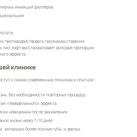
улярных инъекций филлеров.
рциональная.
льтата.
их противодействовать признакам старения.
н лип лифт
восстанавливает молодые пропорции,
ного эффекта.
шей клинике
доступ к самым современным техникам и опытной
знь, без необходимости повторных процедур.
гая «переделанного» эффекта.
чески невидимым после заживления.
вной жизни через 7–10 дней.
й, желающих более полные губы, и зрелых