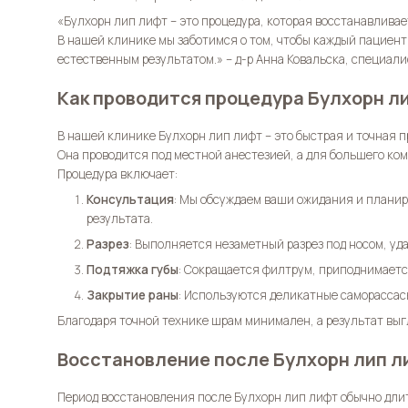
«
Булхорн лип лифт
– это процедура, которая восстанавливае
В нашей клинике мы заботимся о том, чтобы каждый пациент
естественным результатом.» – д-р Анна Ковальска, специали
Как проводится процедура Булхорн л
В нашей клинике
Булхорн лип лифт
– это быстрая и точная 
Она проводится под местной анестезией, а для большего ко
Процедура включает:
Консультация
: Мы обсуждаем ваши ожидания и планир
результата.
Разрез
: Выполняется незаметный разрез под носом, уд
Подтяжка губы
: Сокращается филтрум, приподнимаетс
Закрытие раны
: Используются деликатные саморасса
Благодаря точной технике шрам минимален, а результат выг
Восстановление после Булхорн лип л
Период восстановления после
Булхорн лип лифт
обычно длит