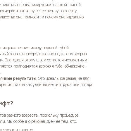
линике мы специализируемся на этой точной
подчеркивают вашу естественную красоту.
мущества она приносит и почему она идеально
ение расстояния между верхней губой
чный разрез непосредственно под носом, форма
рн». Благодаря этому шрам остается незаметным
вляется приподнятая верхняя губа, обнажение
.
янные результаты
. Это идеальное решение для
тарения, такие как удлинение филтрума или потеря
лифт?
ов разного возраста, поскольку процедура
м. Мы особенно рекомендуем её тем, кто:
бы кажутся тоньше.