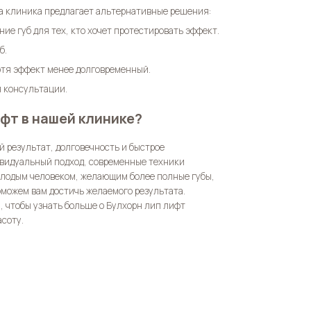
а клиника предлагает альтернативные решения:
ние губ для тех, кто хочет протестировать эффект.
б.
отя эффект менее долговременный.
 консультации.
фт в нашей клинике?
 результат, долговечность и быстрое
ивидуальный подход, современные техники
молодым человеком, желающим более полные губы,
можем вам достичь желаемого результата.
, чтобы узнать больше о
Булхорн лип лифт
асоту.