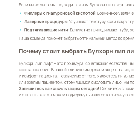
Если вы не уверены, подходит ли вам
Булхорн лип лифт
, наш
Филлеры с гиалуроновой кислотой
: Временное увеличе
Лазерные процедуры
: Улучшают текстуру кожи вокруг гу
Подтягивающие нити
: Деликатно приподнимают губу, х
Наша команда поможет выбрать оптимальный метод во время
Почему стоит выбрать Булхорн лип ли
Булхорн лип лифт
– это процедура, сочетающая естественный
восстановление. В нашей клинике мы делаем акцент на инд
и комфорт пациента. Независимо от того, являетесь ли вы 
или зрелым пациентом, стремящимся омолодить лицо, мы по
Запишитесь на консультацию сегодня!
Свяжитесь с нами
и открыть, как мы можем подчеркнуть вашу естественную кр