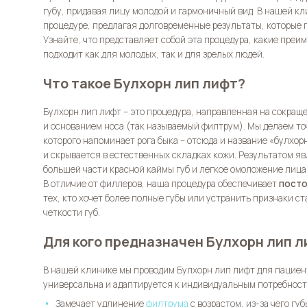
губу, придавая лицу молодой и гармоничный вид. В нашей к
процедуре, предлагая долговременные результаты, которые 
Узнайте, что представляет собой эта процедура, какие преи
подходит как для молодых, так и для зрелых людей.
Что такое Булхорн лип лифт?
Булхорн лип лифт
– это процедура, направленная на сокращ
и основанием носа (так называемый филтрум). Мы делаем то
которого напоминает рога быка – отсюда и название «булхо
и скрывается в естественных складках кожи. Результатом я
большей части красной каймы губ и легкое омоложение лица
В отличие от филлеров, наша процедура обеспечивает
посто
тех, кто хочет более полные губы или устранить признаки с
четкости губ.
Для кого предназначен Булхорн лип 
В нашей клинике мы проводим
Булхорн лип лифт
для пациент
универсальна и адаптируется к индивидуальным потребностя
Замечает удлинение
филтрума
с возрастом, из-за чего гу