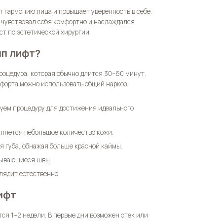
т гармонию лица и повышает уверенность в себе.
 чувствовал себя комфортно и наслаждался
ст по эстетической хирургии.
ип лифт?
процедура, которая обычно длится 30–60 минут.
мфорта можно использовать общий наркоз.
уем процедуру для достижения идеального
аляется небольшое количество кожи.
я губа, обнажая больше красной каймы.
сывающиеся швы.
лядит естественно.
ифт
ся 1–2 недели. В первые дни возможен отек или