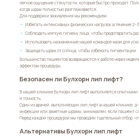
легкое ощущение стянутости, которые быстро проходят. Пол
когда шрам полностью разглаживается.
Для поддержки заживления мы рекомендуем:
Избегать интенсивных физических нагрузок в течение 2–3
Соблюдать мягкую гигиену лица, чтобы предотвратить ра
Использовать назначенные нашей командой мази для уск
Защищать шрам от солнца, чтобы избежать пигментации.
Большинство пациентов возвращаются к работе через недел
эффектом процедуры.
Безопасен ли Булхорн лип лифт?
В нашей клинике
Булхорн лип лифт
выполняется опытными х
и точность.
Один из врачей, выполняющих лип лифт в нашей клинике, д-р
инфекции или заметные шрамы, минимален, если пациент с
Перед каждой процедурой мы проводим тщательный отбор, чт
Альтернативы Булхорн лип лифт