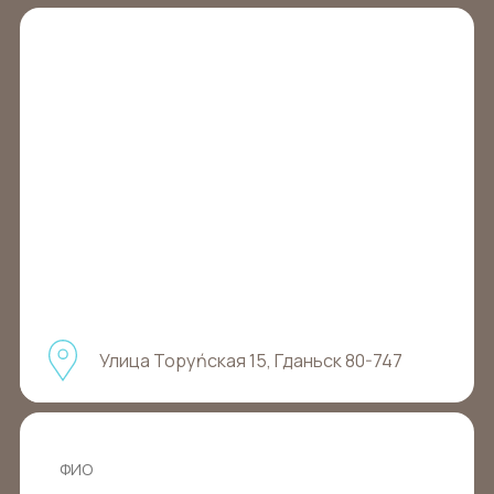
Улица Торуńская 15, Гданьск 80-747