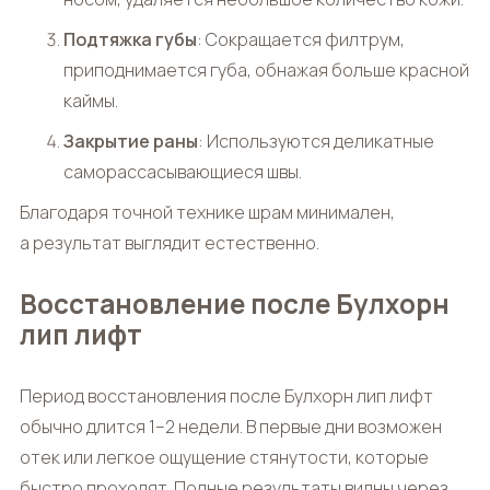
Подтяжка губы
: Сокращается филтрум,
приподнимается губа, обнажая больше красной
каймы.
Закрытие раны
: Используются деликатные
саморассасывающиеся швы.
Благодаря точной технике шрам минимален,
а результат выглядит естественно.
Восстановление после Булхорн
лип лифт
Период восстановления после
Булхорн лип лифт
обычно длится 1–2 недели. В первые дни возможен
отек или легкое ощущение стянутости, которые
быстро проходят. Полные результаты видны через