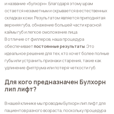
и название «булхорн». Благодаря этому шрам
остается незаметным и скрывается в естественных
складках кожи. Результатом является приподнятая
верхняя губа, обнажение большей части красной
каймы губ и легкое омоложение лица.
В отличие от филлеров, наша процедура
обеспечивает
постоянные результаты
. Это
идеальное решение для тех, кто хочет более полные
губы или устранить признаки старения, такие как
удлинение филтрума или потеря четкости губ.
Для кого предназначен Булхорн
лип лифт?
В нашей клинике мы проводим
Булхорн лип лифт
для
пациентов разного возраста, поскольку процедура