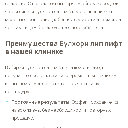
старения. С возрастом мы теряем объем в средней
части лица, и
Булхорн лип лифт
восстанавливает
молодые пропорции, добавляя свежести и гармонии
чертам лица – без искусственного эффекта.
Преимущества Булхорн лип лифт
в нашей клинике
Выбирая
Булхорн лип лифт
в нашей клинике, вы
получаете доступ к самым современным техникам
и опытной команде. Вот что отличает нашу
процедуру:
Постоянные результаты
: Эффект сохраняется
на всю жизнь, без необходимости повторных
процедур.