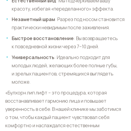
Естественный вид
: Мы подчеркиваем вашу
красоту, избегая «переделанного» эффекта.
Незаметный шрам
: Разрез под носом становится
практически невидимым после заживления.
Быстрое восстановление
: Вы возвращаетесь
к повседневной жизни через 7–10 дней.
Универсальность
: Идеально подходит для
молодых людей, желающих более полные губы,
и зрелых пациентов, стремящихся выглядеть
моложе.
«
Булхорн лип лифт
– это процедура, которая
восстанавливает гармонию лица и повышает
уверенность в себе. В нашей клинике мы заботимся
о том, чтобы каждый пациент чувствовал себя
комфортно и наслаждался естественным