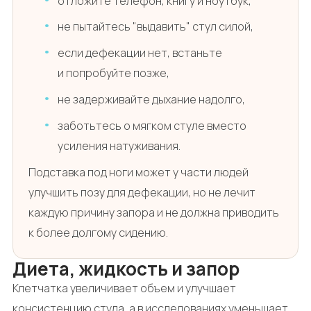
отложите телефон, книгу и ноутбук,
не пытайтесь "выдавить" стул силой,
если дефекации нет, встаньте
и попробуйте позже,
не задерживайте дыхание надолго,
заботьтесь о мягком стуле вместо
усиления натуживания.
Подставка под ноги может у части людей
улучшить позу для дефекации, но не лечит
каждую причину запора и не должна приводить
к более долгому сидению.
Диета, жидкость и запор
Клетчатка увеличивает объем и улучшает
консистенцию стула, а в исследованиях уменьшает