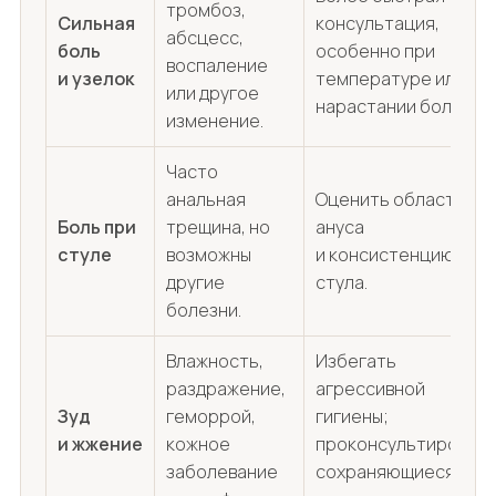
тромбоз,
Сильная
консультация,
абсцесс,
боль
особенно при
воспаление
и узелок
температуре или
или другое
нарастании боли.
изменение.
Часто
анальная
Оценить область
Боль при
трещина, но
ануса
стуле
возможны
и консистенцию
другие
стула.
болезни.
Влажность,
Избегать
раздражение,
агрессивной
Зуд
геморрой,
гигиены;
и жжение
кожное
проконсультироват
заболевание
сохраняющиеся