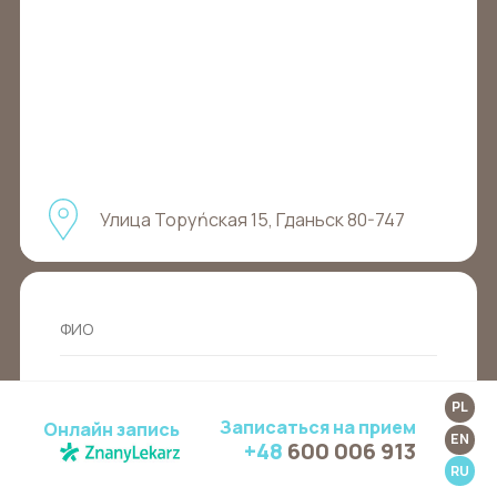
Улица Торуńская 15, Гданьск 80-747
PL
Записаться на прием
Онлайн запись
EN
+48
600 006 913
RU