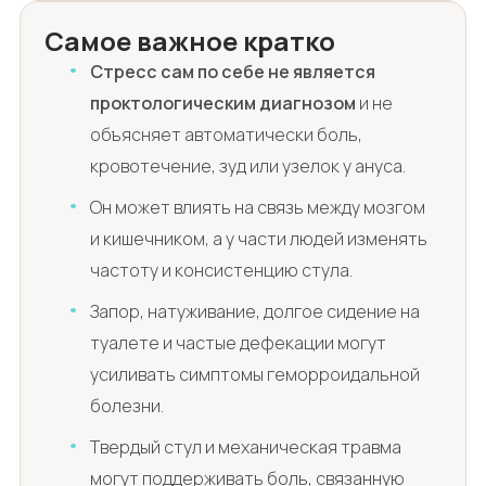
Самое важное кратко
Стресс сам по себе не является
проктологическим диагнозом
и не
объясняет автоматически боль,
кровотечение, зуд или узелок у ануса.
Он может влиять на связь между мозгом
и кишечником, а у части людей изменять
частоту и консистенцию стула.
Запор, натуживание, долгое сидение на
туалете и частые дефекации могут
усиливать симптомы геморроидальной
болезни.
Твердый стул и механическая травма
могут поддерживать боль, связанную