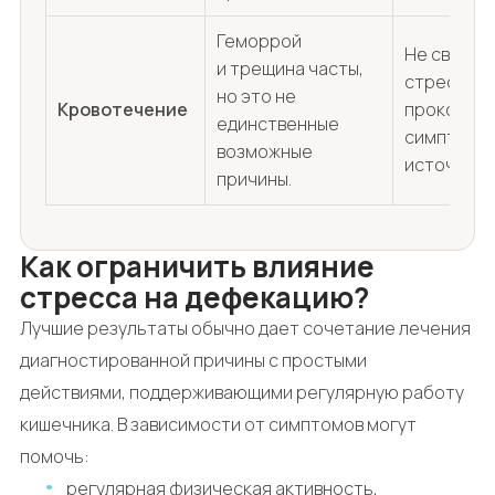
Геморрой
Не связыв
и трещина часты,
стрессом;
но это не
Кровотечение
проконсул
единственные
симптом и
возможные
источник 
причины.
Как ограничить влияние
стресса на дефекацию?
Лучшие результаты обычно дает сочетание лечения
диагностированной причины с простыми
действиями, поддерживающими регулярную работу
кишечника. В зависимости от симптомов могут
помочь:
регулярная физическая активность,