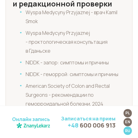
и редакционной проверки
Wyspa Medycyny Przyjaznej - врач Kamil
Smok
Wyspa Medycyny Przyjaznej
- проктологическая консультация
в Гданьске
NIDDK - запор: симптомы и причины
NIDDK - геморрой: симптомы и причины
American Society of Colon and Rectal
Surgeons - рекомендации по
геморроидальной болезни, 2024
PL
American Society of Colon and Rectal
Записаться на прием
Онлайн запись
EN
Surgeons - рекомендации по анальной
+48
600 006 913
RU
трещине