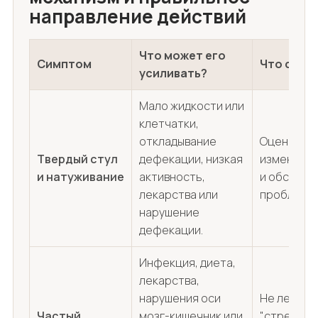
направление действий
Что может его
Симптом
Что стои
усиливать?
Мало жидкости или
клетчатки,
откладывание
Оценить п
Твердый стул
дефекации, низкая
изменить 
и натуживание
активность,
и обсудит
лекарства или
проблема 
нарушение
дефекации.
Инфекция, диета,
лекарства,
нарушения оси
Не лечить
Частый
мозг-кишечник или
"стресс"; 