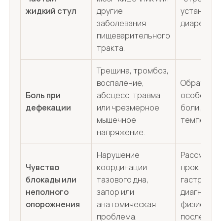
жидкий стул
другие
установит
заболевания
диареи.
пищеварительного
тракта.
Трещина, тромбоз,
воспаление,
Обратитьс
Боль при
абсцесс, травма
особенно 
дефекации
или чрезмерное
боли, узел
мышечное
температу
напряжение.
Нарушение
Рассмотр
Чувство
координации
проктолог
блокады или
тазового дна,
гастроэн
неполного
запор или
диагности
опорожнения
анатомическая
физиотер
проблема.
после ква