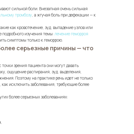
ывают сильной боли. Внезапная очень сильная
льному тромбозу
, а жгучая боль при дефекации — к
кие как кровотечение, зуд, выпадение узлов или
 подробного изучения темы:
лечение геморроя
дить симптомы только к геморрою.
 более серьезные причины — что
с точки зрения пациента они могут давать
шку, ощущение распирания, зуд, выделения,
нения. Поэтому на практике речь идет не только
ом, как исключить заболевания, требующие более
угих более серьезных заболеваниях:
,