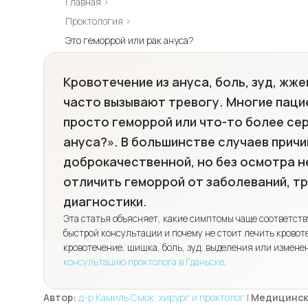
Главная
›
Проктология
›
Это геморрой или рак ануса?
Кровотечение из ануса, боль, зуд, жж
часто вызывают тревогу. Многие паци
просто геморрой или что-то более се
ануса?». В большинстве случаев прич
доброкачественной, но без осмотра 
отличить геморрой от заболеваний, т
диагностики.
Эта статья объясняет, какие симптомы чаще соответств
быстрой консультации и почему не стоит лечить кровот
кровотечение, шишка, боль, зуд, выделения или измене
консультацию проктолога в Гданьске
.
Автор:
д-р Камиль Смок, хирург и проктолог
|
Медицинск