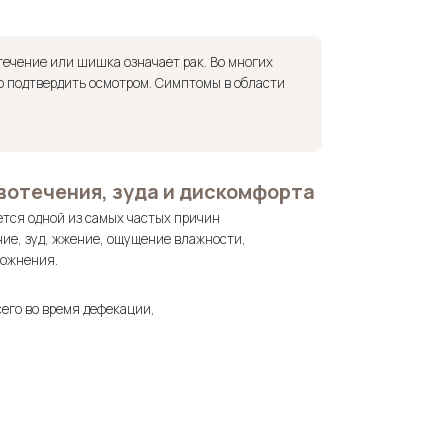
течение или шишка означает рак. Во многих
о подтвердить осмотром. Симптомы в области
вотечения, зуда и дискомфорта
ется одной из самых частых причин
ие, зуд, жжение, ощущение влажности,
рожнения.
сего во время дефекации,