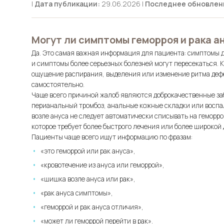
|
Дата публикации:
29.06.2026 |
Последнее обновлен
Могут ли симптомы геморроя и рака а
Да. Это самая важная информация для пациента: симптомы 
и симптомы более серьезных болезней могут пересекаться. К
ощущение распирания, выделения или изменение ритма деф
самостоятельно.
Чаще всего причиной жалоб являются доброкачественные заб
перианальный тромбоз, анальные кожные складки или воспа
возле ануса не следует автоматически списывать на геморро
которое требует более быстрого лечения или более широкой 
Пациенты чаще всего ищут информацию по фразам:
«это геморрой или рак ануса»,
«кровотечение из ануса или геморрой»,
«шишка возле ануса или рак»,
«рак ануса симптомы»,
«геморрой и рак ануса отличия»,
«может ли геморрой перейти в рак».