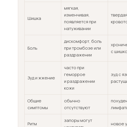
мягкая,
изменчивая,
твердая
Шишка
появляется при
кровот
натуживании
дискомфорт, боль
хрониче
Боль
при тромбозе или
с шишк
раздражении
часто при
геморрое
зуд с я
Зуд и жжение
и раздражении
растущ
кожи
Общие
обычно
похуден
симптомы
отсутствуют
лимфат
запоры могут
Ритм
новое 