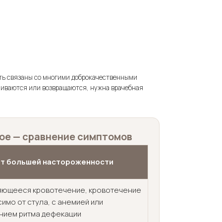
ыть связаны со многими доброкачественными
ливаются или возвращаются, нужна врачебная
ное — сравнение симптомов
т большей настороженности
яющееся кровотечение, кровотечение
имо от стула, с анемией или
нием ритма дефекации