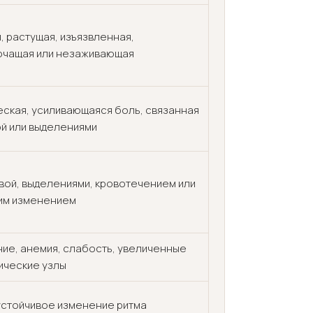
, растущая, изъязвленная,
очащая или незаживающая
ская, усиливающаяся боль, связанная
ой или выделениями
звой, выделениями, кровотечением или
им изменением
ие, анемия, слабость, увеличенные
ические узлы
устойчивое изменение ритма