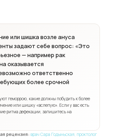
ение или шишка возле ануса
енты задают себе вопрос: «Это
рьезное — например рак
ина оказывается
невозможно ответственно
ребующих более срочной
уют геморрою, какие должны побудить к более
ечение или шишку «вслепую». Если у вас есть
ние ритма дефекации, запишитесь на
ая рецензия:
врач Сара Годыньская, проктолог