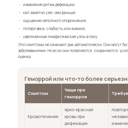
изменение ритма дефекации,
кал заметно уже, чем раньше,
ощущение неполного опорожнения,
потеря веса, слабость или анемия,
увеличенные лимфатические узлы в паху.
Эти симптомы не означают рак автоматически. Они могут б
заболеваниями. Но если они появляются, сохраняются, уси
оценка.
Геморрой или что-то более серьез
Чаще при
Симптом
Требуе
геморрое
ярко-красная
повтор
Кровотечение
кровь при
независ
дефекации
измене