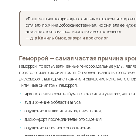
«Пациенты часто приходят с сильным страхом, что крово
случаях причина доброкачественная, но сначала ее нужн
ануса не стоит диагностировать самостоятельно».
— д-р Камиль Смок, хирург и проктолог
Геморрой — самая частая причина кро
Геморрой, то есть увеличенные геморроидальные узлы, явля
проктологических симптомов. Он может вызывать кровотечен
дискомфорт, выпадение ткани или ощущение неполного опо
Типичные симптомы геморроя:
ярко-красная кровь на бумаге, кале или в унитазе, чаще в
зуд и жжение в области ануса,
ощущение шишки или выпадения ткани,
дискомфорт после длительного сидения,
ощущение неполного опорожнения,