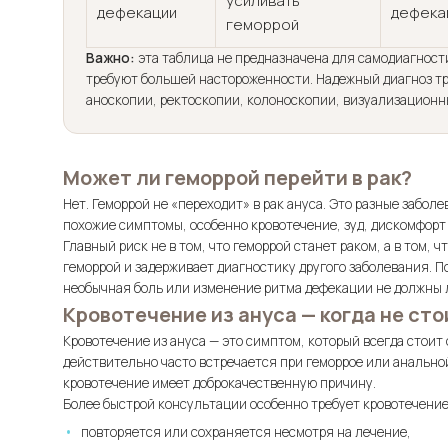
усиливать
дефекации
дефека
геморрой
Важно:
эта таблица не предназначена для самодиагност
требуют большей настороженности. Надежный диагноз тре
аноскопии, ректоскопии, колоноскопии, визуализационн
Может ли геморрой перейти в рак?
Нет. Геморрой не «переходит» в рак ануса. Это разные заболе
похожие симптомы, особенно кровотечение, зуд, дискомфор
Главный риск не в том, что геморрой станет раком, а в том,
геморрой и задерживает диагностику другого заболевания. 
необычная боль или изменение ритма дефекации не должны л
Кровотечение из ануса — когда не сто
Кровотечение из ануса — это симптом, который всегда стоит
действительно часто встречается при геморрое или анальной
кровотечение имеет доброкачественную причину.
Более быстрой консультации особенно требует кровотечение,
повторяется или сохраняется несмотря на лечение,