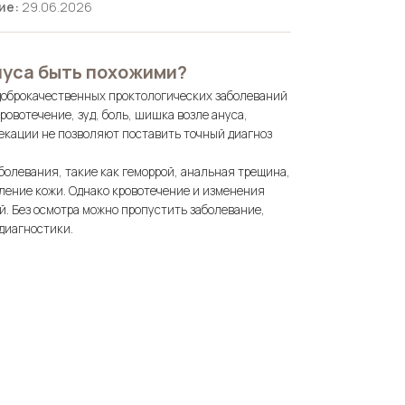
ие:
29.06.2026
нуса быть похожими?
доброкачественных проктологических заболеваний
ровотечение, зуд, боль, шишка возле ануса,
екации не позволяют поставить точный диагноз
олевания, такие как геморрой, анальная трещина,
ление кожи. Однако кровотечение и изменения
й. Без осмотра можно пропустить заболевание,
диагностики.