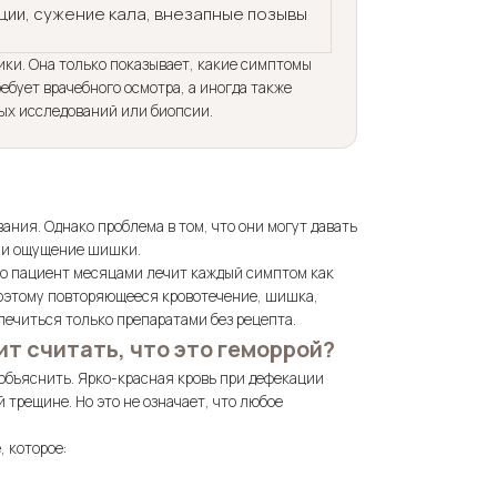
ции, сужение кала, внезапные позывы
ики. Она только показывает, какие симптомы
бует врачебного осмотра, а иногда также
ых исследований или биопсии.
вания. Однако проблема в том, что они могут давать
т и ощущение шишки.
 что пациент месяцами лечит каждый симптом как
Поэтому повторяющееся кровотечение, шишка,
ечиться только препаратами без рецепта.
ит считать, что это геморрой?
 объяснить. Ярко-красная кровь при дефекации
 трещине. Но это не означает, что любое
 которое: