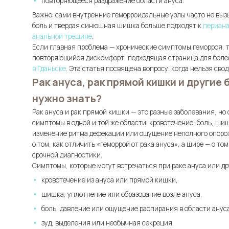
повторяющееся раздражение области ануса.
Важно: сами внутренние геморроидальные узлы часто не выз
боль и твердая синюшная шишка больше подходят к
периана
анальной трещине
.
Если главная проблема — хронические симптомы геморроя, та
повторяющийся дискомфорт, подходящая страница для более
в Гданьске
. Эта статья посвящена вопросу: когда нельзя сво
Рак ануса, рак прямой кишки и другие
нужно знать?
Рак ануса и рак прямой кишки — это разные заболевания, но 
симптомы в одной и той же области: кровотечение, боль, ши
изменение ритма дефекации или ощущение неполного опорож
о том, как отличить «геморрой от рака ануса», а шире — о т
срочной диагностики.
Симптомы, которые могут встречаться при раке ануса или др
кровотечение из ануса или прямой кишки,
шишка, уплотнение или образование возле ануса,
боль, давление или ощущение распирания в области ануса
зуд, выделения или необычная секреция,