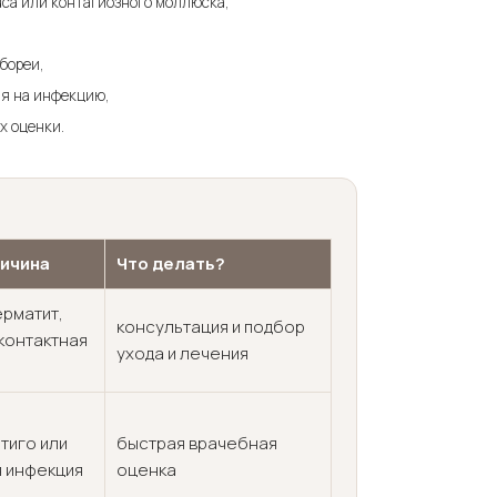
uca или контагиозного моллюска,
бореи,
ия на инфекцию,
х оценки.
ичина
Что делать?
ерматит,
консультация и подбор
контактная
ухода и лечения
тиго или
быстрая врачебная
 инфекция
оценка