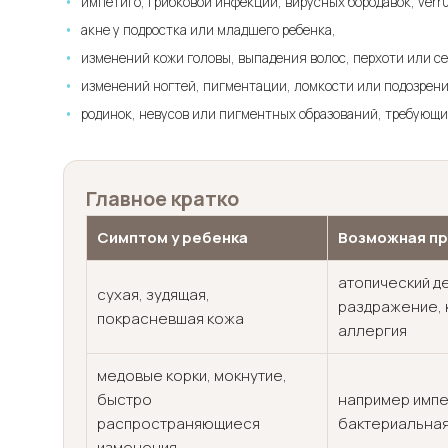
импетиго, грибковой инфекции, вирусных бородавок, verr
акне у подростка или младшего ребенка,
изменений кожи головы, выпадения волос, перхоти или се
изменений ногтей, пигментации, ломкости или подозрен
родинок, невусов или пигментных образований, требующи
Главное кратко
Симптом у ребенка
Возможная пр
атопический д
сухая, зудящая,
раздражение, 
покрасневшая кожа
аллергия
медовые корки, мокнутие,
быстро
например импе
распространяющиеся
бактериальная
изменения