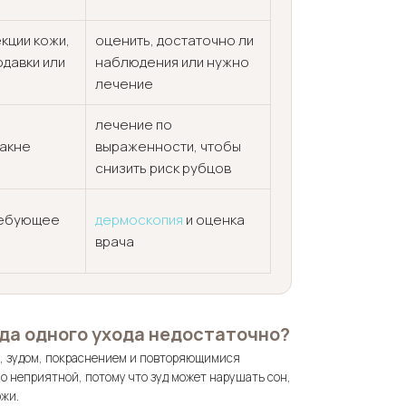
кции кожи,
оценить, достаточно ли
давки или
наблюдения или нужно
лечение
лечение по
 акне
выраженности, чтобы
снизить риск рубцов
ребующее
дермоскопия
и оценка
врача
гда одного ухода недостаточно?
ю, зудом, покраснением и повторяющимися
о неприятной, потому что зуд может нарушать сон,
ожи.