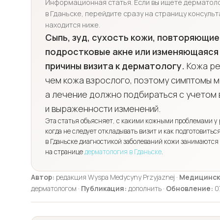
Информационная статья. Если вы ищете дерматол
в Гданьске, перейдите сразу на страницу консульт
находится ниже.
Сыпь, зуд, сухость кожи, повторяющие
подростковые акне или изменяющаяся 
причины визита к дерматологу.
Кожа ре
чем кожа взрослого, поэтому симптомы м
а лечение должно подбираться с учетом 
и выраженности изменений.
Эта статья объясняет, с какими кожными проблемами у 
когда не следует откладывать визит и как подготовитьс
в Гданьске диагностикой заболеваний кожи занимаются 
на странице
дерматология в Гданьске
.
Автор:
редакция Wyspa Medycyny Przyjaznej ·
Медицинск
дерматологом ·
Публикация:
дополнить ·
Обновление:
0