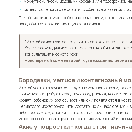
мокнутием, гноем, медовыми корками или подозрением н
сыпью после нового лекарства, особенно если она быстро
При общих симптомах, проблемах с дыханием, отеке лица и
понадобиться срочная медицинская помощь.
"У детей самое важное - отличить доброкачественные из
более срочной диагностики. Родитель не обязан сам расп
консультация и осмотр кожи."
- экспертный комментарий, к утверждению дерма
Бородавки, verruca и контагиозный м
У детей часто встречаются вирусные изменения кожи, такие 
Они не всегда требуют немедленного удаления, но их стоит 
кровят, ребенок их расчесывает или они появляются в мест
Дерматолог может объяснить, достаточно ли наблюдения и 
либо процедура удаления. При заразных изменениях важно т
может способствовать распространению изменений и втори
Акне у подростка - когда стоит начин