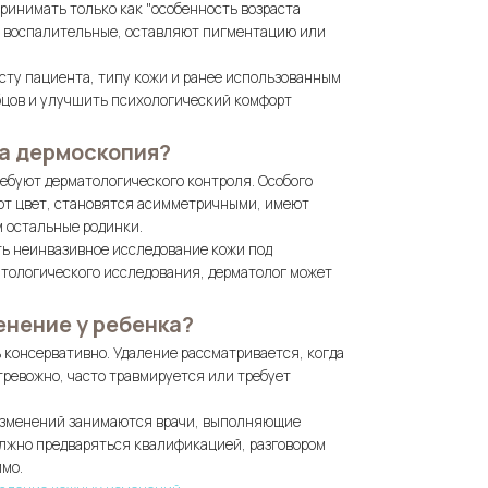
принимать только как "особенность возраста
, воспалительные, оставляют пигментацию или
сту пациента, типу кожи и ранее использованным
бцов и улучшить психологический комфорт
на дермоскопия?
ребуют дерматологического контроля. Особого
ют цвет, становятся асимметричными, имеют
м остальные родинки.
сть неинвазивное исследование кожи под
атологического исследования, дерматолог может
енение у ребенка?
консервативно. Удаление рассматривается, когда
тревожно, часто травмируется или требует
 изменений занимаются врачи, выполняющие
олжно предваряться квалификацией, разговором
имо.