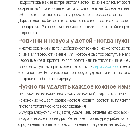
Подростковые акне встречаются часто, но их не следует вос
созревания". Если изменения многочисленные, болезненные
рубцы, стоит раньше начать дерматологическое лечение.
Дерматолог подбирает терапию по выраженности акне, возра
препаратам. Раннее лечение может снизить риск стойких ру
подростка.
Родинки и невусы у детей - когда нуж
Многие родинки у детей доброкачественные, но некоторые т
внимания требуют изменения, которые быстро растут, меня
неровные края, кровят, зудят, болят или выглядят иначе, че
В такой ситуации врач может выполнить
дермоскопию
, то е
увеличением. Если изменение требует удаления или гистоп
направить ребенка к хирургу.
Нужно ли удалять каждое кожное изм
Нет. Многие кожные изменения можно наблюдать или лечить 
изменение мешает, раздражается, кровит, растет, выглядит 
гистопатологического исследования.
В Wyspa Medycyny Przyjaznej удалением отдельных кожных
хирургические процедуры. Решение о процедуре у ребенка д
с родителем и оценкой, действительно ли удаление необход