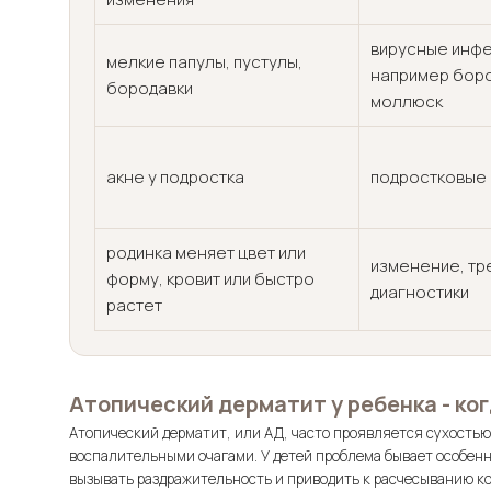
вирусные инфе
мелкие папулы, пустулы,
например боро
бородавки
моллюск
акне у подростка
подростковые
родинка меняет цвет или
изменение, т
форму, кровит или быстро
диагностики
растет
Атопический дерматит у ребенка - ко
Атопический дерматит, или АД, часто проявляется сухость
воспалительными очагами. У детей проблема бывает особенн
вызывать раздражительность и приводить к расчесыванию к