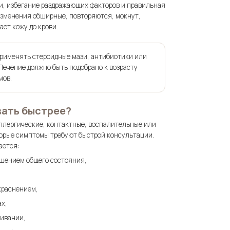
и, избегание раздражающих факторов и правильная
изменения обширные, повторяются, мокнут,
ет кожу до крови.
применять стероидные мази, антибиотики или
 Лечение должно быть подобрано к возрасту
мов.
вать быстрее?
аллергические, контактные, воспалительные или
оторые симптомы требуют быстрой консультации.
ается:
дшением общего состояния,
краснением,
х,
ливании,