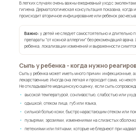
В легких случаях очень важны ежедневный уход с эмолентам
гигиена. Дерматологическая консультация показана, когда 
происходит вторичное инфицирование или ребенок расчесыва
Важно:
у детей не следует самостоятельно и длительно 
препараты "от кожной аллергии" без рекомендаций врача.
ребенка, локализации изменений и выраженности симпто
Сыпь у ребенка - когда нужно реагиро
Сыпь у ребенка может иметь много причин: инфекционные, 
лекарственные. Иногда она легкая и проходит сама, но нек
Не откладывайте медицинскую оценку, если сыпь сопровожд
высокой температурой, сонливостью, слабостью или уху
одышкой, отеком лица, губ или языка,
сильной болью кожи, быстро нарастающим отеком или по
пузырями, эрозиями, изменениями на слизистых оболочка
петехиями или пятнами, которые не бледнеют при надав