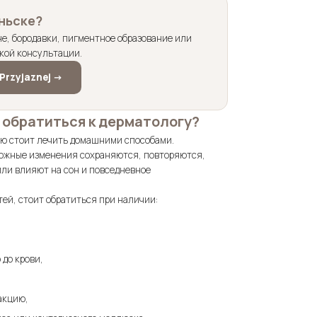
ньске?
кне, бородавки, пигментное образование или
ской консультации.
rzyjaznej ->
 обратиться к дерматологу?
дую стоит лечить домашними способами.
кожные изменения сохраняются, повторяются,
или влияют на сон и повседневное
ей, стоит обратиться при наличии:
 до крови,
акцию,