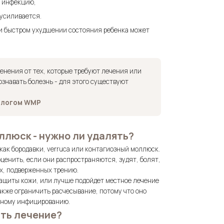
а инфекцию,
 усиливается.
ли быстром ухудшении состояния ребенка может
менения от тех, которые требуют лечения или
ознавать болезнь - для этого существуют
тологом WMP
оллюск - нужно ли удалять?
как бородавки, verruca или контагиозный моллюск.
оценить, если они распространяются, зудят, болят,
ах, подверженных трению.
защиты кожи, или лучше подойдет местное лечение
акже ограничить расчесывание, потому что оно
чному инфицированию.
ать лечение?