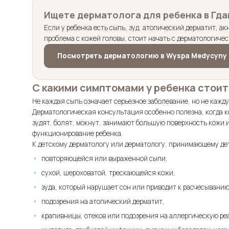
Ищете дерматолога для ребенка в Гда
Если у ребенка есть сыпь, зуд, атопический дерматит, а
проблема с кожей головы, стоит начать с дерматологиче
Посмотреть дерматологию в Wyspa Medycyny P
С какими симптомами у ребенка стоит
Не каждая сыпь означает серьезное заболевание, но не каж
Дерматологическая консультация особенно полезна, когда 
зудят, болят, мокнут, занимают большую поверхность кожи 
функционирование ребенка.
К детскому дерматологу или дерматологу, принимающему дет
повторяющейся или выраженной сыпи,
сухой, шероховатой, трескающейся кожи,
зуда, который нарушает сон или приводит к расчесыванию
подозрения на атопический дерматит,
крапивницы, отеков или подозрения на аллергическую ре