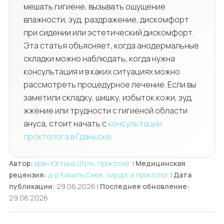
мешать гигиене, вызывать ощущение
влажности, зуд, раздражение, дискомфорт
при сидении или эстетический дискомфорт.
Эта статья объясняет, когда анодермальные
складки можно наблюдать, когда нужна
консультация и в каких ситуациях можно
рассмотреть процедурное лечение. Если вы
заметили складку, шишку, избыток кожи, зуд,
жжение или трудности с гигиеной области
ануса, стоит начать с
консультации
проктолога в Гданьске
.
Автор:
врач Юстына Шуль, проктолог
|
Медицинская
рецензия:
д-р Камиль Смок, хирург и проктолог
|
Дата
публикации:
29.06.2026 |
Последнее обновление:
29.06.2026