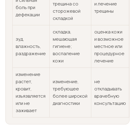
и сильная
трещина со
и лечение
боль при
сторожевой
трещины
дефекации
складкой
складка,
оценка кожи
зуд,
мешающая
и возможное
влажность,
гигиене;
местное или
раздражение
воспаление
процедурное
кожи
лечение
изменение
растет,
изменение,
не
кровит,
требующее
откладывать
изъязвляется
более широкой
врачебную
или не
диагностики
консультацию
заживает