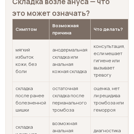
Складка возле ануса — что
это может означать?
Возможная
Симптом
Что делать?
причина
консультация,
мягкий
анодермальная
если мешает
избыток
складка или
гигиене или
кожи, без
анальная
вызывает
боли
кожная складка
тревогу
складка
остаточная
оценка, нет
после ранее
складка после
ли рецидива
болезненной
перианального
тромбоза или
шишки
тромбоза
геморроя
возможная
складка
анальная
диагностика