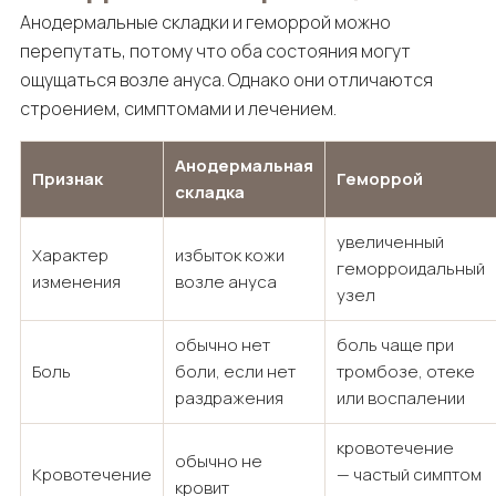
Анодермальные складки и геморрой можно
перепутать, потому что оба состояния могут
ощущаться возле ануса. Однако они отличаются
строением, симптомами и лечением.
Анодермальная
Признак
Геморрой
складка
увеличенный
Характер
избыток кожи
геморроидальный
изменения
возле ануса
узел
обычно нет
боль чаще при
Боль
боли, если нет
тромбозе, отеке
раздражения
или воспалении
кровотечение
обычно не
Кровотечение
— частый симптом
кровит