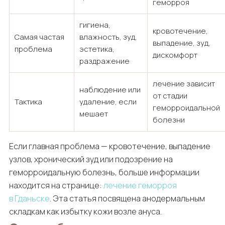
геморроя
гигиена,
кровотечение,
Самая частая
влажность, зуд,
выпадение, зуд,
проблема
эстетика,
дискомфорт
раздражение
лечение зависит
наблюдение или
от стадии
Тактика
удаление, если
геморроидальной
мешает
болезни
Если главная проблема — кровотечение, выпадение
узлов, хронический зуд или подозрение на
геморроидальную болезнь, больше информации
находится на странице:
лечение геморроя
в Гданьске
. Эта статья посвящена анодермальным
складкам как избытку кожи возле ануса.