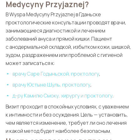
Medycyny Przyjaznej?
В Wyspa Medycyny Przyjaznej в Гданьске
проктологические консультации проводят врачи,
занимающиеся диагностикой и лечением
заболеваний ануса и прямой кишки. Пациент
с анодермальной складкой, избытком кожи, шишкой,
зудом, раздражением или проблемой с гигиеной
может записаться к:
врачу Саре Годыньской, проктологу
,
врачу Юстыне Шуль, проктологу
,
д-ру Камилю Смоку, хирургу и проктологу
.
Визит проходит в спокойных условиях, с уважением
к интимности и без осуждения. Цель — установить,
чем является изменение, требует ли оно лечения
и какой метод будет наиболее безопасным.