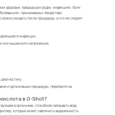
ом здоровье, предыдущих родах, инфекциях, боли
заболеваниях, принимаемых лекарствах
о можно ожидать после процедуры, а что не следует
вторяющиеся инфекции,
ли или мышечного напряжения,
 диагностику.
ене и организации процедуры, перейдите на
кислота в G-Shot?
твующее в организме, способное связывать воду
к филлер, который может увеличить выраженность