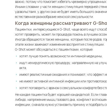
важно, потому что помогает избегать чрезмерно упрощенных
Иными словами: у части женщин стимуляция передней стен
удовольствия, у других она не будет иметь большого значени
естественное разнообразие женской сексуальности.
Когда женщины рассматривают G-Sho
Пациентки, интересующиеся G-Shot, чаще всего ищут спосо
хотят проверить, может ли процедура помочь в лучшем осоз
Иногда обращаются также женщины, которые после родов, г
этапе жизни замечают изменение восприятия стимуляции.
G-Shot может обсуждаться с пациентками, которые:
хотят лучше понять возможности интимной медицины,
ищут нехирургическую процедуру, направленную на улуч
акта,
имеют реалистичные ожидания и понимают, что эффект и
не имеют активной интимной инфекции или противопоказ
хотят поговорить с врачом о сексуальном комфорте без ст
Не каждая пациентка будет хорошей кандидаткой. Если глав
либидо, напряжение мышц тазового дна, конфликт в отноше
инфекции, сначала нужно установить причину и подобрать с