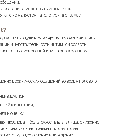
 обещаний.
ки влагалища может быть источником
я. Это не является патологией, а отражает
t?
б улучшить ощущения во время полового акта или
нании и чувствительности интимной области.
ормональных изменений или на определенном
шение механических ощущений во время полового
ндивидуален,
аний к инъекции,
ыда и оценки.
ная проблема — боль, сухость влагалища, снижение
ниях, сексуальная травма или симптомы
оответствующее лечение или ведение.