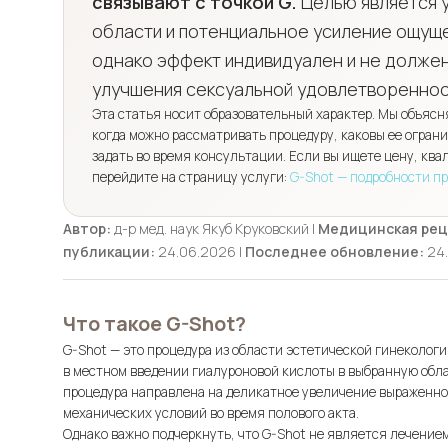
связывают с точкой G.
Целью является 
области и потенциальное усиление ощуще
однако эффект индивидуален и не должен
улучшения сексуальной удовлетвореннос
Эта статья носит образовательный характер. Мы объясняе
когда можно рассматривать процедуру, каковы ее огран
задать во время консультации. Если вы ищете цену, кв
перейдите на страницу услуги:
G-Shot — подробности п
Автор:
д-р мед. наук Якуб Круковский |
Медицинская рец
публикации:
24.06.2026 |
Последнее обновление:
24
Что такое G-Shot?
G-Shot — это процедура из области эстетической гинеколо
в местном введении гиалуроновой кислоты в выбранную обла
процедура направлена на деликатное увеличение выраженно
механических условий во время полового акта.
Однако важно подчеркнуть, что G-Shot не является лечение