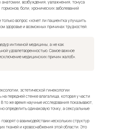
: анатомии, возбуждения, увлажнения, тонуса
 гормонов, боли, хронических заболеваний
 только вопрос «хочет ли пациентка улучшить
ом здоровье и возможных причинах трудностей.
цедур интимной медицины, а не как
ьной удовлетворенностью. Самое важное
исключение медицинских причин жалоб».
сексологии, эстетической гинекологии
ь на передней стенке влагалища, которая у части
 В то же время научные исследования показывают,
чно определить одинаковую точку, а сексуальные
 говорят о взаимодействии нескольких структур:
их тканей и кровоснабжения этой области. Это