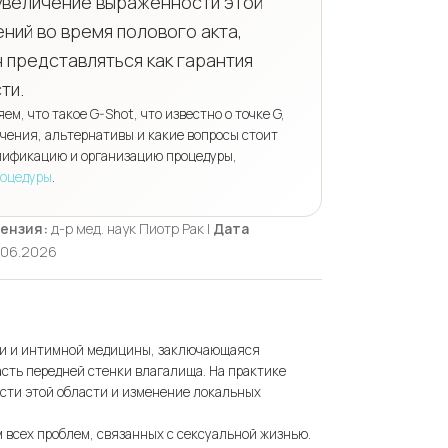
увеличение выраженности этой
ний во время полового акта,
 представляться как гарантия
ти.
м, что такое G-Shot, что известно о точке G,
ичения, альтернативы и какие вопросы стоит
алификацию и организацию процедуры,
роцедуры
.
ензия:
д-р мед. наук Пиотр Рак |
Дата
.06.2026
гии и интимной медицины, заключающаяся
сть передней стенки влагалища. На практике
сти этой области и изменение локальных
м всех проблем, связанных с сексуальной жизнью.