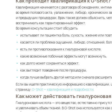
Как проходит квалификация к G-Shot?
Квалификация начинается с разговора об ожиданиях, интимн
во время полового акта, увлажнении, либидо, хронических 
и предыдущих процедурах. Врач также должен объяснить, чег
воспринимать как гарантированный эффект.
Во время консультации стоит обсудить:
испытывает ли пациентка боль, сухость, жжение или по
касается ли проблема ощущений, либидо, отношений, бо
есть ли противопоказания к гиалуроновой кислоте,
какие возможные побочные эффекты могут возникнуть,
как долго может сохраняться эффект,
как выглядит поведение после процедуры,
когда лучше выбрать другой метод или сначала расширить
Если вы ищете практическую информацию о квалификации, ц
страницу:
G-Shot — квалификация и подробности
.
Как может действовать гиалуроновая 
Гиалуроновая кислота — это вещество, естественно присутс
и увеличивать объем тканей. В G-Shot она используется ка