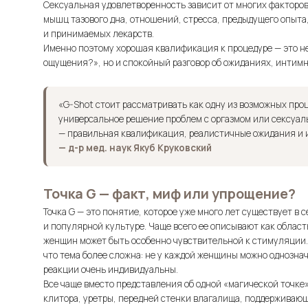
Сексуальная удовлетворенность зависит от многих факторов
мышц тазового дна, отношений, стресса, предыдущего опыта,
и принимаемых лекарств.
Именно поэтому хорошая квалификация к процедуре — это не
ощущения?», но и спокойный разговор об ожиданиях, интимн
«G-Shot стоит рассматривать как одну из возможных про
универсальное решение проблем с оргазмом или сексуал
— правильная квалификация, реалистичные ожидания и 
— д-р мед. наук Якуб Круковский
Точка G — факт, миф или упрощение?
Точка G — это понятие, которое уже много лет существует в 
и популярной культуре. Чаще всего ее описывают как област
женщин может быть особенно чувствительной к стимуляции.
что тема более сложна: не у каждой женщины можно однозна
реакции очень индивидуальны.
Все чаще вместо представления об одной «магической точке»
клитора, уретры, передней стенки влагалища, поддерживающ