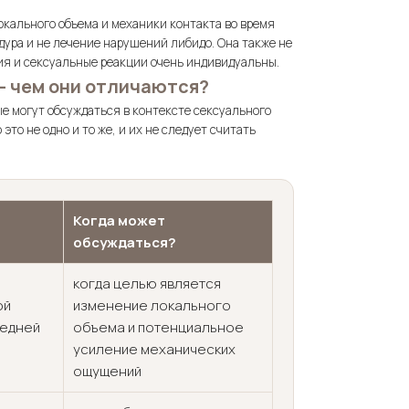
кального объема и механики контакта во время
дура и не лечение нарушений либидо. Она также не
ия и сексуальные реакции очень индивидуальны.
 — чем они отличаются?
е могут обсуждаться в контексте сексуального
то не одно и то же, и их не следует считать
Когда может
обсуждаться?
когда целью является
ой
изменение локального
редней
объема и потенциальное
усиление механических
ощущений