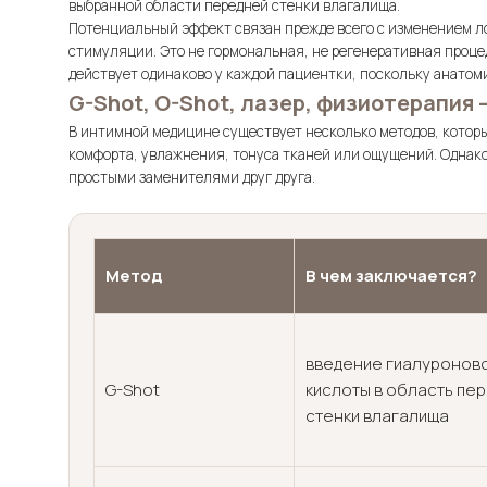
выбранной области передней стенки влагалища.
Потенциальный эффект связан прежде всего с изменением ло
стимуляции. Это не гормональная, не регенеративная проце
действует одинаково у каждой пациентки, поскольку анатом
G-Shot, O-Shot, лазер, физиотерапия
В интимной медицине существует несколько методов, которы
комфорта, увлажнения, тонуса тканей или ощущений. Однако э
простыми заменителями друг друга.
Метод
В чем заключается?
введение гиалуронов
G-Shot
кислоты в область пе
стенки влагалища