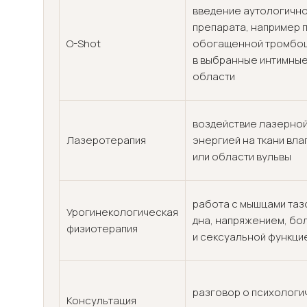
введение аутологичн
препарата, например 
O-Shot
обогащенной тромбоц
в выбранные интимны
области
воздействие лазерно
Лазеротерапия
энергией на ткани вл
или области вульвы
работа с мышцами таз
Урогинекологическая
дна, напряжением, бо
физиотерапия
и сексуальной функци
разговор о психологи
Консультация