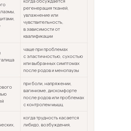
когда обсуждается
ого
регенерация тканей,
плазмы,
увлажнение или
итами,
чувствительность,
е
в зависимости от
квалификации
чаще при проблемах
й
с эластичностью, сухостью
агалища
или выбранных симптомах
после родов и менопаузы
при боли, напряжении,
ового
вагинизме, дискомфорте
лью
после родов или проблемах
ей
с контролем мышц
когда трудность касается
ческих,
либидо, возбуждения,