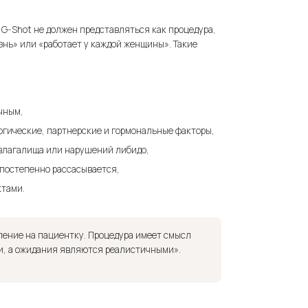
 G-Shot не должен представляться как процедура,
знь» или «работает у каждой женщины». Такие
чным,
гические, партнерские и гормональные факторы,
 влагалища или нарушений либидо,
 постепенно рассасывается,
ктами.
ление на пациентку. Процедура имеет смысл
сти, а ожидания являются реалистичными».