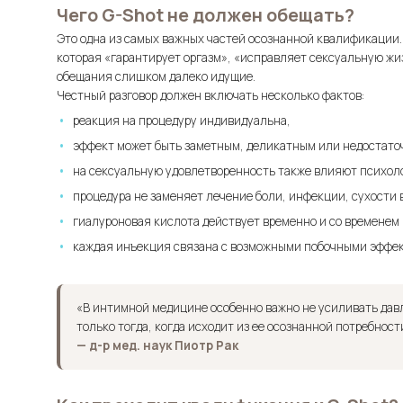
Чего G-Shot не должен обещать?
Это одна из самых важных частей осознанной квалификации.
которая «гарантирует оргазм», «исправляет сексуальную жи
обещания слишком далеко идущие.
Честный разговор должен включать несколько фактов:
реакция на процедуру индивидуальна,
эффект может быть заметным, деликатным или недостато
на сексуальную удовлетворенность также влияют психоло
процедура не заменяет лечение боли, инфекции, сухости
гиалуроновая кислота действует временно и со временем
каждая инъекция связана с возможными побочными эффе
«В интимной медицине особенно важно не усиливать дав
только тогда, когда исходит из ее осознанной потребно
— д-р мед. наук Пиотр Рак