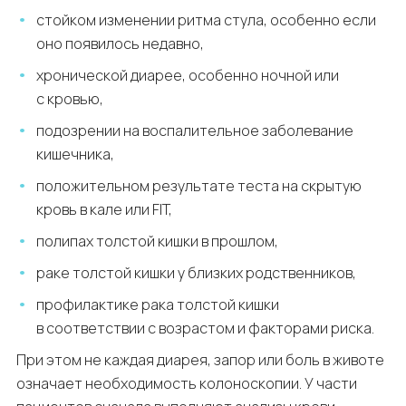
стойком изменении ритма стула, особенно если
оно появилось недавно,
хронической диарее, особенно ночной или
с кровью,
подозрении на воспалительное заболевание
кишечника,
положительном результате теста на скрытую
кровь в кале или FIT,
полипах толстой кишки в прошлом,
раке толстой кишки у близких родственников,
профилактике рака толстой кишки
в соответствии с возрастом и факторами риска.
При этом не каждая диарея, запор или боль в животе
означает необходимость колоноскопии. У части