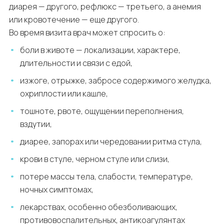
диарея — другого, рефлюкс — третьего, а анемия
или кровотечение — еще другого.
Во время визита врач может спросить о:
боли в животе — локализации, характере,
длительности и связи с едой,
изжоге, отрыжке, забросе содержимого желудка,
охриплости или кашле,
тошноте, рвоте, ощущении переполнения,
вздутии,
диарее, запорах или чередовании ритма стула,
крови в стуле, черном стуле или слизи,
потере массы тела, слабости, температуре,
ночных симптомах,
лекарствах, особенно обезболивающих,
противовоспалительных, антикоагулянтах