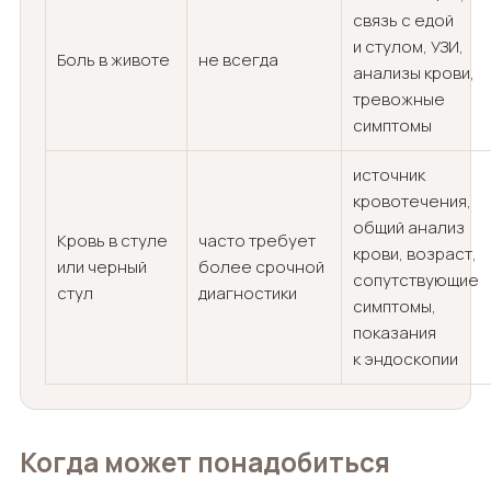
связь с едой
и стулом, УЗИ,
Боль в животе
не всегда
анализы крови,
тревожные
симптомы
источник
кровотечения,
общий анализ
Кровь в стуле
часто требует
крови, возраст,
или черный
более срочной
сопутствующие
стул
диагностики
симптомы,
показания
к эндоскопии
Когда может понадобиться