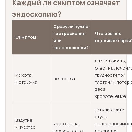
Каждый ли симптом означает
эндоскопию?
Сразу ли нужна
гастроскопия
Что обычно
Симптом
или
оценивает врач
колоноскопия?
длительность,
ответ на лечени
Изжога
трудности при
не всегда
и отрыжка
глотании, потер
веса,
кровотечение
питание, ритм
стула,
Вздутие
часто не на
непереносимост
и чувство
первом этапе
лекарства,