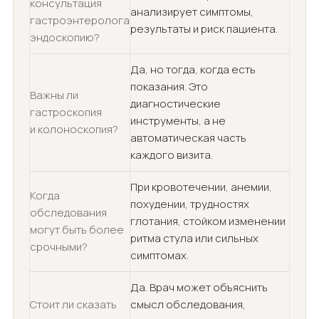
консультация
анализирует симптомы,
гастроэнтеролога
результаты и риск пациента.
эндоскопию?
Да, но тогда, когда есть
показания. Это
Важны ли
диагностические
гастроскопия
инструменты, а не
и колоноскопия?
автоматическая часть
каждого визита.
При кровотечении, анемии,
Когда
похудении, трудностях
обследования
глотания, стойком изменении
могут быть более
ритма стула или сильных
срочными?
симптомах.
Да. Врач может объяснить
Стоит ли сказать
смысл обследования,