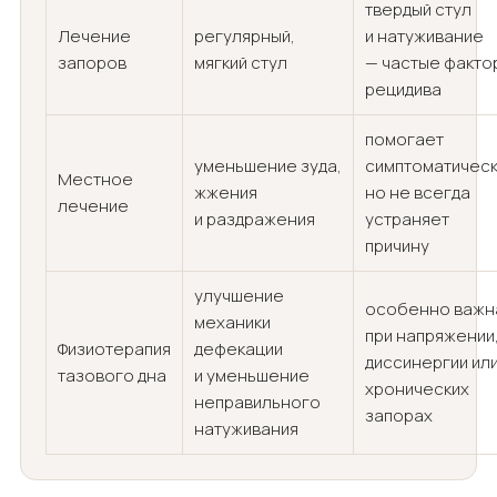
твердый стул
Лечение
регулярный,
и натуживание
запоров
мягкий стул
— частые факто
рецидива
помогает
уменьшение зуда,
симптоматическ
Местное
жжения
но не всегда
лечение
и раздражения
устраняет
причину
улучшение
особенно важн
механики
при напряжении
Физиотерапия
дефекации
диссинергии ил
тазового дна
и уменьшение
хронических
неправильного
запорах
натуживания