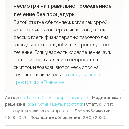
несмотря на правильно проведенное
лечение без процедуры.
В этой статье объясняем, когда геморрой
можно лечить консервативно, когда стоит
рассмотреть физиотерапию тазового дна,
а когда может понадобиться процедурное
лечение. Если у вас есть кровотечение, зуд,
боль, шишка, выпадение геморроя или
симптомы возвращаются несмотря на
лечение, запишитесь на
консультацию
проктолога в Гданьске
.
Автор:
д-р Камиль Смок, хирург и проктолог
|
Медицинская
рецензия:
врач Юстына Шуль, проктолог
|
Статус:
Draft
— требуется медицинская проверка |
Дата публикации:
29.06.2026 |
Последнее обновление:
29.06.2026