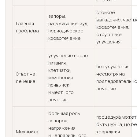
стойкое
запоры,
выпадение, часты
Главная
натуживание, зуд,
кровотечения,
проблема
периодическое
отсутствие
кровотечение
улучшения
улучшение после
питания,
нет улучшения
клетчатки,
Ответ на
несмотря на
изменения
лечение
последовательн
привычек
лечение
и местного
лечения
большая роль
процедура может
запоров,
быть нужна, но б
напряжения
Механика
коррекции
и неправильного