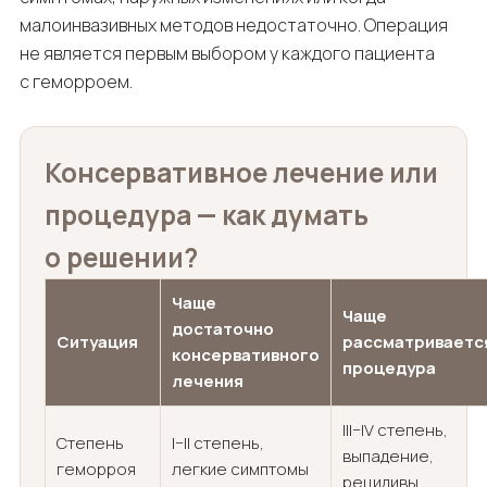
малоинвазивных методов недостаточно. Операция
не является первым выбором у каждого пациента
с геморроем.
Консервативное лечение или
процедура — как думать
о решении?
Чаще
Чаще
достаточно
Ситуация
рассматриваетс
консервативного
процедура
лечения
III–IV степень,
Степень
I–II степень,
выпадение,
геморроя
легкие симптомы
рецидивы