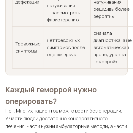
дефекации
натуживания
натуживания
рецидивы более
— рассмотреть
вероятны
физиотерапию
сначала
нет тревожных
диагностика, а не
Тревожные
симптомов после
автоматическая
симптомы
оценки врача
процедура «на
геморрой»
Каждый геморрой нужно
оперировать?
Нет. Многих пациентов можно вести без операции.
У части людей достаточно консервативного
лечения, части нужны амбулаторные методы, а части