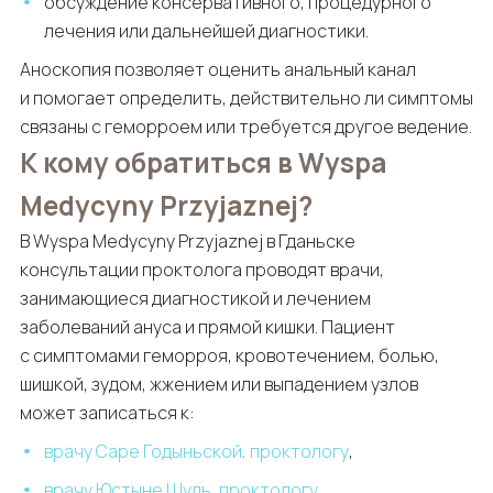
обсуждение консервативного, процедурного
лечения или дальнейшей диагностики.
Аноскопия позволяет оценить анальный канал
и помогает определить, действительно ли симптомы
связаны с геморроем или требуется другое ведение.
К кому обратиться в Wyspa
Medycyny Przyjaznej?
В Wyspa Medycyny Przyjaznej в Гданьске
консультации проктолога проводят врачи,
занимающиеся диагностикой и лечением
заболеваний ануса и прямой кишки. Пациент
с симптомами геморроя, кровотечением, болью,
шишкой, зудом, жжением или выпадением узлов
может записаться к:
врачу Саре Годыньской, проктологу
,
врачу Юстыне Шуль, проктологу
,