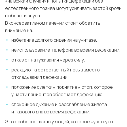
«на всякий случай» и попытки дефекации без
естественного позыва могут усиливать застой крови
в области ануса.
В консервативном лечении стоит обратить
внимание на:
избегание долгого сидения на унитазе,
неиспользование телефона во время дефекации,
отказ от натуживания через силу,
реакцию на естественный позыв вместо
откладывания дефекации,
положение с легким поднятием стоп, которое
у части пациентов облегчает дефекацию,
спокойное дыхание и расслабление живота
и тазового дна во время дефекации.
Это особенно важно у людей, которые чувствуют,