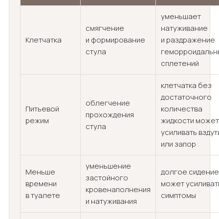
уменьшает
смягчение
натуживание
Клетчатка
и формирование
и раздражение
стула
геморроидальн
сплетений
клетчатка без
достаточного
облегчение
Питьевой
количества
прохождения
режим
жидкости может
стула
усиливать вздут
или запор
уменьшение
Меньше
долгое сидение
застойного
времени
может усиливат
кровенаполнения
в туалете
симптомы
и натуживания