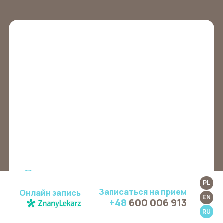
Улица Торуńская 15, Гданьск 80-747
PL
Записаться на прием
Онлайн запись
EN
+48
600 006 913
RU