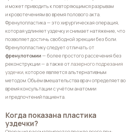
и может приводить к повторяющимся разрывам
и кровотечениям во время полового акта.
Френулопластика — это хирургическая операция,
которая удлиняет уздечку и снимает натяжение, что
позволяет достичь свободной эрекции без боли.
Френулопластику следует отличать от
френулотомии
— более простого рассечения без
реконструкции — а также от
лазерного подрезания
уздечки
, которое является альтернативным
методом. Объём вмешательства врач определяет во
время консультации с учётом анатомии
и предпочтений пациента.
Когда показана пластика
уздечки?
Операция рассматривается прежде всего при: