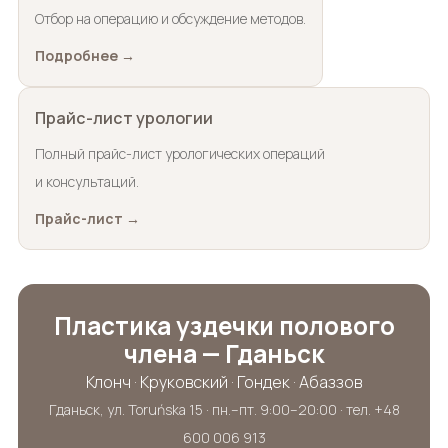
Отбор на операцию и обсуждение методов.
Подробнее →
Прайс-лист урологии
Полный прайс-лист урологических операций
и консультаций.
Прайс-лист →
Пластика уздечки полового
члена — Гданьск
Клонч · Круковский · Гондек · Абаззов
Гданьск, ул. Toruńska 15 · пн.–пт. 9:00–20:00 · тел. +48
600 006 913