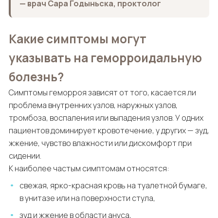
— врач Сара Годыньска, проктолог
Какие симптомы могут
указывать на геморроидальную
болезнь?
Симптомы геморроя зависят от того, касается ли
проблема внутренних узлов, наружных узлов,
тромбоза, воспаления или выпадения узлов. У одних
пациентов доминирует кровотечение, у других — зуд,
жжение, чувство влажности или дискомфорт при
сидении.
К наиболее частым симптомам относятся:
свежая, ярко-красная кровь на туалетной бумаге,
в унитазе или на поверхности стула,
зуд и жжение в области ануса,