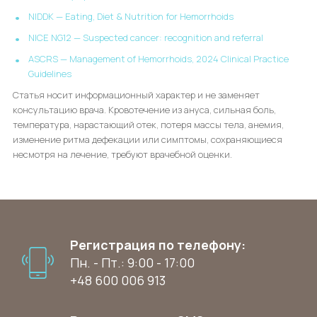
NIDDK — Eating, Diet & Nutrition for Hemorrhoids
NICE NG12 — Suspected cancer: recognition and referral
ASCRS — Management of Hemorrhoids, 2024 Clinical Practice
Guidelines
Статья носит информационный характер и не заменяет
консультацию врача. Кровотечение из ануса, сильная боль,
температура, нарастающий отек, потеря массы тела, анемия,
изменение ритма дефекации или симптомы, сохраняющиеся
несмотря на лечение, требуют врачебной оценки.
Регистрация по телефону:
Пн. - Пт.: 9:00 - 17:00
+48 600 006 913