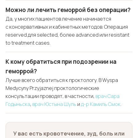
Можно ли лечить геморрой без операции?
Да, у многих пациентов лечение начинается
с консервативных и кабинетных методов. Операция
reserved для selected, более advanced или resistant
to treatment cases.
К кому обратиться при подозрении на
геморрой?
Лучше всего обратиться к проктологу. В Wyspa
Medycyny Przyjaznej проктологические
консультации проводят, в частности,
врач Сара
Годыньска
,
врач Юстына Шуль
и
д-р Камиль Смок
.
У вас есть кровотечение, зуд, боль или