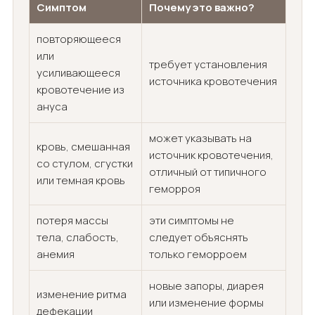
Симптом
Почему это важно?
повторяющееся
или
требует установления
усиливающееся
источника кровотечения
кровотечение из
ануса
может указывать на
кровь, смешанная
источник кровотечения,
со стулом, сгустки
отличный от типичного
или темная кровь
геморроя
потеря массы
эти симптомы не
тела, слабость,
следует объяснять
анемия
только геморроем
новые запоры, диарея
изменение ритма
или изменение формы
дефекации