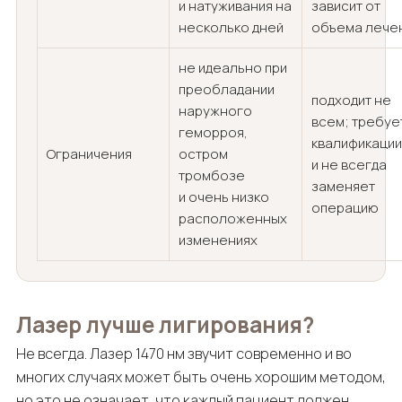
и натуживания на
зависит от
несколько дней
объема лече
не идеально при
преобладании
подходит не
наружного
всем; требуе
геморроя,
квалификации
Ограничения
остром
и не всегда
тромбозе
заменяет
и очень низко
операцию
расположенных
изменениях
Лазер лучше лигирования?
Не всегда. Лазер 1470 нм звучит современно и во
многих случаях может быть очень хорошим методом,
но это не означает, что каждый пациент должен