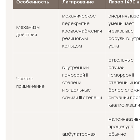
Особенность
Лигирование
Лазер 1470 
механическое
энергия лазе
перекрытие
уменьшает
Механизм
кровоснабжения
и закрывает
действия
резиновым
сосуды внутр
кольцом
узла
отдельные
внутренний
случаи
геморрой II
геморроя II–III
Частое
степени
степени, ино
применение
и отдельные
более слож
случаи III степени
ситуации пос
квалификации
малоинвазив
процедура,
амбулаторная
обычно