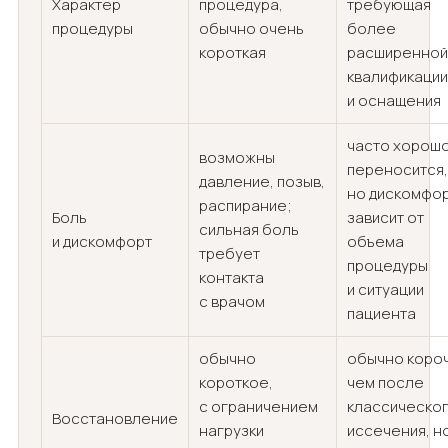
Характер
процедура,
требующая
процедуры
обычно очень
более
короткая
расширенной
квалификации
и оснащения
часто хорош
возможны
переносится,
давление, позыв,
но дискомфо
распирание;
Боль
зависит от
сильная боль
и дискомфорт
объема
требует
процедуры
контакта
и ситуации
с врачом
пациента
обычно
обычно коро
короткое,
чем после
с ограничением
классическо
Восстановление
нагрузки
иссечения, н