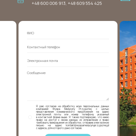
+48 600 006 913
,
+48 609 554 425
Я даю согласие на обработку моих персональных данных
компанией Wyspa Medycyny Przyjaznej с целью
представления коммерческого предложения на адрес
электронной почты или номер телефона, указанный
в контактной форме выше. Я также подтверждаю, что имею
право на доступ к своим данным, их исправление и право
требовать прекращения их обработки, отправив электронное
письмо на адрес kontakt@wyspamedycynyprzyjaznej.pl
с адреса, для которого дано согласие.