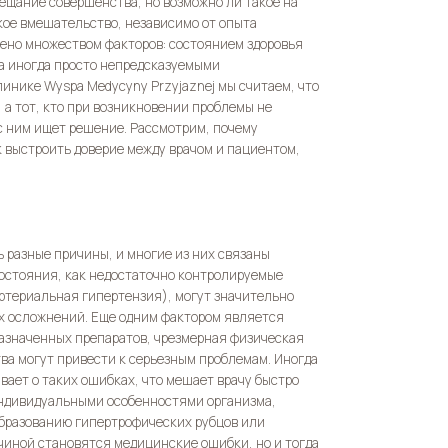
бещание совершенства, но возможно ли такое на
кое вмешательство, независимо от опыта
лено множеством факторов: состоянием здоровья
а иногда просто непредсказуемыми
линике Wyspa Medycyny Przyjaznej мы считаем, что
, а тот, кто при возникновении проблемы не
 с ним ищет решение. Рассмотрим, почему
выстроить доверие между врачом и пациентом,
 разные причины, и многие из них связаны
состояния, как недостаточно контролируемые
ртериальная гипертензия), могут значительно
х осложнений. Еще одним фактором является
азначенных препаратов, чрезмерная физическая
ва могут привести к серьезным проблемам. Иногда
вает о таких ошибках, что мешает врачу быстро
 индивидуальными особенностями организма,
образованию гипертрофических рубцов или
чиной становятся медицинские ошибки, но и тогда