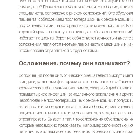
вмешательства обходятся без осложнений. Это звучит как о
самом деле? Правда заключается в том, что любое медицинс
специалиста, сопряжено с риском осложнений. Это обуслов
пациента, соблюдением послеоперационных рекомендаций, 
обстоятельствами, на которые никто не может повлиять. В к
хороший врач — не тот, у кого никогда не бывает осложнений
избегает пациента, берет на себя ответственность и вместе
осложнения являются неотъемлемой частью медицины и как 
чтобы сообща справляться с трудностями.
Осложнения: почему они возникают?
Осложнения после хирургических вмешательств могут иметь
с индивидуальными факторами со стороны пациента. Такие 
хронические заболевания (например, сахарный диабет или а
повышать риск инфекций, замедленного заживления и други
несоблюдение послеоперационных рекомендаций: пропуск н
активность или неправильная гигиена области вмешательст
пациент, испытывая стыд или опасаясь упреков, не рассказы
отреагировать. Бывает и так, что осложнения обусловлены
которые невозможно предсказать, например склонностью к 
нетипичным аллергическим реакциям. В редких случаях при