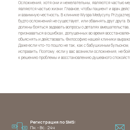
Осложнения, хотя они и нежелательны, являются частью ме
являются частью жизни. Главное, чтобы пациент и врач дейс
и взаимную честность. В клинике Wyspa Medycyny Przyjaznej
будто осложнений не существует, или обвинять друг друга. 
должны бояться задавать вопросы о деталях вмешательства
признаваться в ошибках, допущенных во время восстановлени
объяснять и действовать. Философию нашей клиники выража
Даже если что-то пошло не так, как с бабушкиным бульоном
исправить. Поэтому, если у вас возникли осложнения, не бой
к решению проблемы и восстановлению душевного спокойст
Регистрация по SMS:
Пн. - Вс.: 24ч