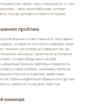
итуацией. Как говорят наши специалисты: «У того,
неумолима — даже нашим бабушкам, которые
епту, иногда приходится спасать ситуацию
решению проблем
открытое общение и ответственность. Наши врачи
роцедуры, которые мы постоянно совершенствуем
цесс лечения уже отлажен до совершенства, мы
сложнений к минимуму. Однако если осложнения
итаем, что врач обязан взять на себя
ить возможные причины проблемы и предложить
ссказать о своих ошибках, например о пропуске
заимная открытость позволяет эффективно
 из-за страха конфронтации обращаться к другому
листу: именно он лучше всех знает ход
ой команде