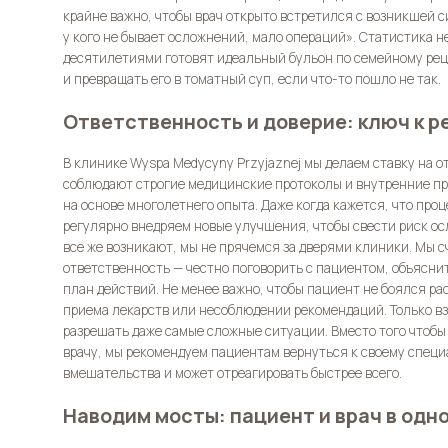
крайне важно, чтобы врач открыто встретился с возникшей с
у кого не бывает осложнений, мало операций». Статистика 
десятилетиями готовят идеальный бульон по семейному рец
и превращать его в томатный суп, если что-то пошло не так.
Ответственность и доверие: ключ к 
В клинике Wyspa Medycyny Przyjaznej мы делаем ставку на 
соблюдают строгие медицинские протоколы и внутренние п
на основе многолетнего опыта. Даже когда кажется, что про
регулярно внедряем новые улучшения, чтобы свести риск о
все же возникают, мы не прячемся за дверями клиники. Мы сч
ответственность — честно поговорить с пациентом, объясн
план действий. Не менее важно, чтобы пациент не боялся ра
приема лекарств или несоблюдении рекомендаций. Только в
разрешать даже самые сложные ситуации. Вместо того чтобы
врачу, мы рекомендуем пациентам вернуться к своему специа
вмешательства и может отреагировать быстрее всего.
Наводим мосты: пациент и врач в одн