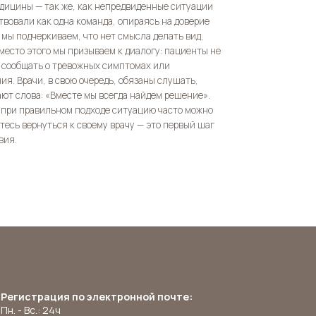
дицины — так же, как непредвиденные ситуации
твовали как одна команда, опираясь на доверие
 мы подчеркиваем, что нет смысла делать вид,
Вместо этого мы призываем к диалогу: пациенты не
, сообщать о тревожных симптомах или
я. Врачи, в свою очередь, обязаны слушать,
ют слова: «Вместе мы всегда найдем решение».
, при правильном подходе ситуацию часто можно
тесь вернуться к своему врачу — это первый шаг
вия.
Регистрация по электронной почте:
Пн. - Вс.: 24ч