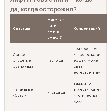
да, когда осторожно?
Могут ли
нити
Ситуация
Комментарий
иметь
смысл?
при хорошем
Легкое
качестве кожи
опущение
часто да
эффект может
овала лица
быть
естественным
зависит от
Начальные
тяжести тканей
иногда да
«брыли»
и количества
кожи