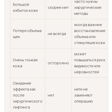
часто нужны
Большой
скорее нет
хирургические
избыток кожи
методы
иногда важнее
Потеря объема
восстановление
не всегда
щек
объема или
стимуляция кожи
может
Очень тонкая
повышаться риск
осторожно
кожа
видимости или
неровностей
Ожидание
эффекта как
нити не
после
нет
заменяют
хирургического
операцию
лифтинга