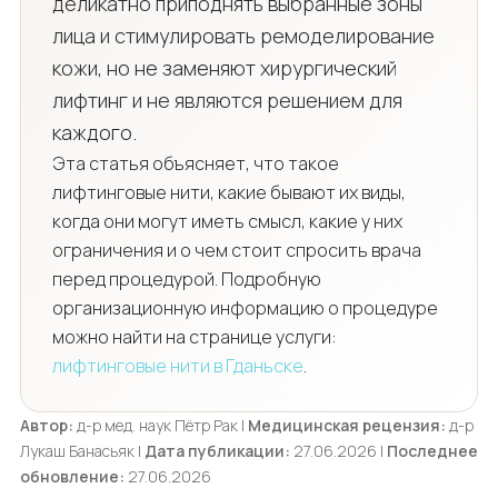
деликатно приподнять выбранные зоны
лица и стимулировать ремоделирование
кожи, но не заменяют хирургический
лифтинг и не являются решением для
каждого.
Эта статья объясняет, что такое
лифтинговые нити, какие бывают их виды,
когда они могут иметь смысл, какие у них
ограничения и о чем стоит спросить врача
перед процедурой. Подробную
организационную информацию о процедуре
можно найти на странице услуги:
лифтинговые нити в Гданьске
.
Автор:
д-р мед. наук Пётр Рак |
Медицинская рецензия:
д-р
Лукаш Банасьяк |
Дата публикации:
27.06.2026 |
Последнее
обновление:
27.06.2026