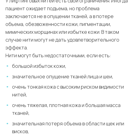
У лифтинговых нитей есть свои ограничения. Иногда
пациент ожидает подъема, но проблема
заключается не в опущении тканей, а в потере
объема, обезвоженности кожи, пигментации,
мимических морщинах или избытке кожи. В таком
случае нити могут не дать удовлетворительного
эффекта.
Нити могут быть недостаточными, если есть:
большой избыток кожи,
значительное опущение тканей лица и шеи,
очень тонкая кожа с высоким риском видимости
нитей,
очень тяжелая, плотная кожа и большая масса
тканей,
значительная потеря объема в области щек или
висков,