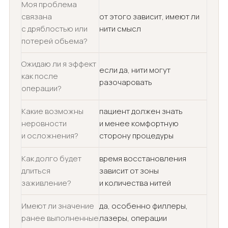
Моя проблема
связана
от этого зависит, имеют ли
с дряблостью или
нити смысл
потерей объема?
Ожидаю ли я эффект
если да, нити могут
как после
разочаровать
операции?
Какие возможны
пациент должен знать
неровности
и менее комфортную
и осложнения?
сторону процедуры
Как долго будет
время восстановления
длиться
зависит от зоны
заживление?
и количества нитей
Имеют ли значение
да, особенно филлеры,
ранее выполненные
лазеры, операции