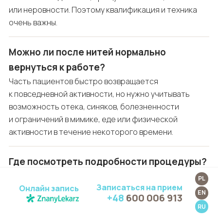
или неровности. Поэтому квалификация и техника
очень важны.
Можно ли после нитей нормально
вернуться к работе?
Часть пациентов быстро возвращается
к повседневной активности, но нужно учитывать
возможность отека, синяков, болезненности
и ограничений в мимике, еде или физической
активности в течение некоторого времени.
Где посмотреть подробности процедуры?
Практическую информацию о процедуре,
PL
Записаться на прием
квалификации и организации визита можно найти на
Онлайн запись
EN
+48
600 006 913
странице:
лифтинговые нити в Гданьске
.
RU