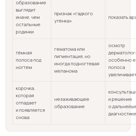
образование
выглядит
признак «гадкого
иначе, чем
показать вр
утёнка»
остальные
родинки
осмотр
гематома или
тёмная
дерматолог
пигментация, но
полоса под
особенно е
иногда подногтевая
ногтем
полоса
меланома
увеличивае
корочка,
консультац
которая
незаживающее
и решение
отпадает
образование
о дальнейш
и появляется
диагностик
снова