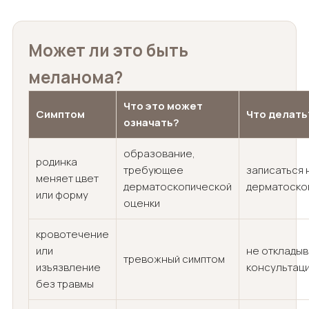
Может ли это быть
меланома?
Что это может
Симптом
Что делать
означать?
образование,
родинка
требующее
записаться 
меняет цвет
дерматоскопической
дерматоско
или форму
оценки
кровотечение
или
не откладыв
тревожный симптом
изъязвление
консультац
без травмы