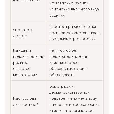
изъязвление, зуд или
изменение внешнего вида
родинки
простое правило оценки
Что такое
родинок: асимметрия, края,
ABCDE?
цвет, диаметр, эволюция
Каждая ли
нет, но любое
подозрительная
подозрительное или
родинка
изменяющееся
является
образование стоит
меланомой?
обследовать
осмотр кожи,
дерматоскопия, а при
Как проходит
подозрении на меланому
диагностика?
— иссечение образования
и гистопатологическое