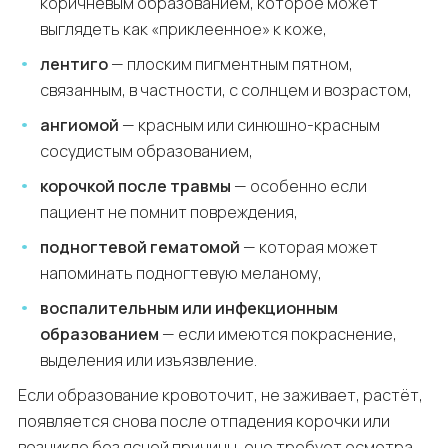
коричневым образованием, которое может
выглядеть как «приклеенное» к коже,
лентиго
— плоским пигментным пятном,
связанным, в частности, с солнцем и возрастом,
ангиомой
— красным или синюшно-красным
сосудистым образованием,
корочкой после травмы
— особенно если
пациент не помнит повреждения,
подногтевой гематомой
— которая может
напоминать подногтевую меланому,
воспалительным или инфекционным
образованием
— если имеются покраснение,
выделения или изъязвление.
Если образование кровоточит, не заживает, растёт,
появляется снова после отпадения корочки или
возникло без ясной причины, оно требует осмотра