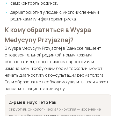
самоконтроль родинок,
дерматоскопия у людей с многочисленными
родинками или факторами риска.
К кому обратиться в Wyspa
Medycyny Przyjaznej?
В Wyspa Medycyny Przyjaznej в Гданьске пациент
с подозрительной родинкой, новым кожным
образованием, кровоточащим наростом или
изменением, требующим дерматоскопии, может
начать диагностику с консультации дерматолога.
Если образование необходимо удалить, врач может
направить пациента к хирургу.
д-р мед. наук Пётр Рак
хирургия, онкологическая хирургия — иссечение
кожных образований для гистопатологического