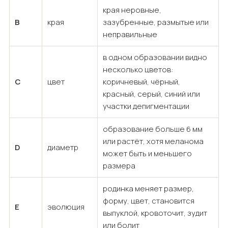
края неровные,
B
края
зазубренные, размытые или
неправильные
в одном образовании видно
несколько цветов:
C
цвет
коричневый, чёрный,
красный, серый, синий или
участки депигментации
образование больше 6 мм
или растёт, хотя меланома
D
диаметр
может быть и меньшего
размера
родинка меняет размер,
форму, цвет, становится
E
эволюция
выпуклой, кровоточит, зудит
или болит