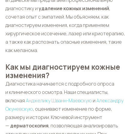
в Гданьске мы предлагаем профессиональную
диагностику и
удаление кожных изменений
,
сочетая опыт с эмпатией. Мы объясняем, как
диагностируем изменения, когда применяем
хирургическое иссечение, лазер или криотерапию,
а также как распознать опасные изменения, такие
как меланома.
Как мы диагностируем кожные
изменения?
Диагностика начинается с подробного опроса
и клинического осмотра. Наши специалисты,
включая
Анджелику Шванн-Маевскую
и
Александру
Окуневскую
, оценивают изменение по форме,
размеру и истории. Ключевой инструмент
—
дерматоскопия
, позволяющая анализировать