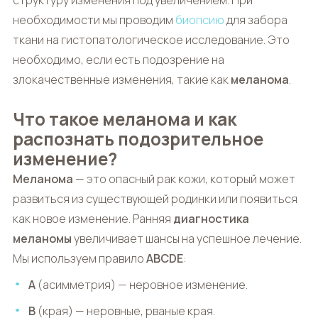
структуру изменения под увеличением. При
необходимости мы проводим
биопсию
для забора
ткани на гистопатологическое исследование. Это
необходимо, если есть подозрение на
злокачественные изменения, такие как
меланома
.
Что такое меланома и как
распознать подозрительное
изменение?
Меланома
— это опасный рак кожи, который может
развиться из существующей родинки или появиться
как новое изменение. Ранняя
диагностика
меланомы
увеличивает шансы на успешное лечение.
Мы используем правило
ABCDE
:
A
(асимметрия) — неровное изменение.
B
(края) — неровные, рваные края.