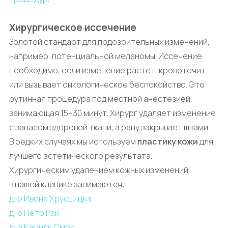
Хирургическое иссечение
Золотой стандарт для подозрительных изменений,
например, потенциальной меланомы. Иссечение
необходимо, если изменение растет, кровоточит
или вызывает онкологическое беспокойство. Это
рутинная процедура под местной анестезией,
занимающая 15–30 минут. Хирург удаляет изменение
с запасом здоровой ткани, а рану закрывает швами.
В редких случаях мы используем
пластику кожи
для
лучшего эстетического результата.
Хирургическим удалением кожных изменений
в нашей клинике занимаются:
д-р Ивона Хрусцицка
д-р Пётр Рак
д-р Камиль Смок