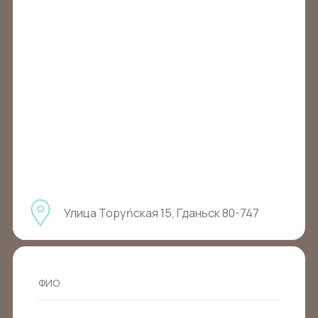
Улица Торуńская 15, Гданьск 80-747