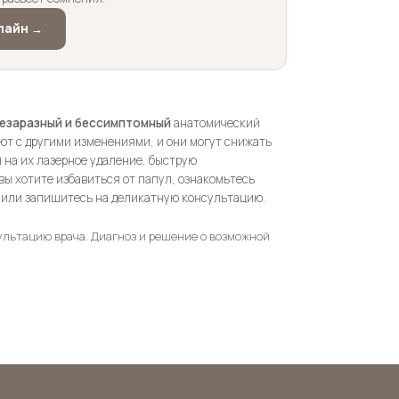
лайн →
незаразный и бессимптомный
анатомический
ают с другими изменениями, и они могут снижать
 на их лазерное удаление, быструю
вы хотите избавиться от папул, ознакомьтесь
или запишитесь на деликатную консультацию.
ультацию врача. Диагноз и решение о возможной