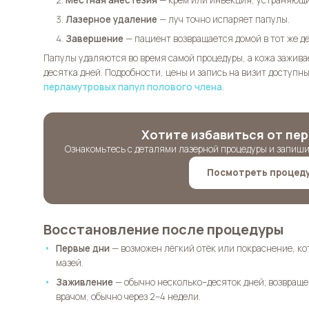
Местная анестезия
— крем или инъекция, устраняющи
Лазерное удаление
— луч точно испаряет папулы.
Завершение
— пациент возвращается домой в тот же де
Папулы удаляются во время самой процедуры, а кожа зажива
десятка дней. Подробности, цены и запись на визит доступн
перламутровых папул полового члена
.
Хотите избавиться от пе
Ознакомьтесь с деталями лазерной процедуры и запиши
Посмотреть процеду
Восстановление после процедуры
Первые дни
— возможен лёгкий отёк или покраснение, к
мазей.
Заживление
— обычно несколько–десяток дней; возвращен
врачом, обычно через 2–4 недели.