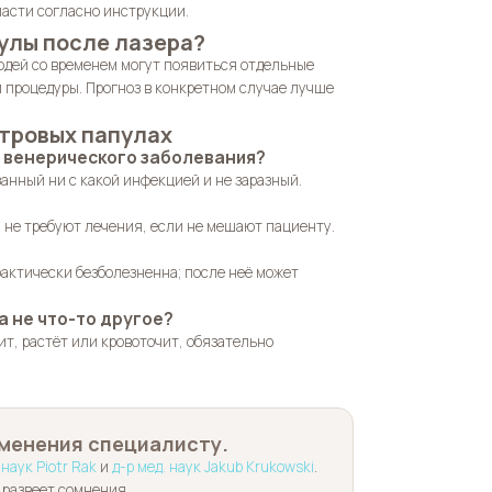
ласти согласно инструкции.
улы после лазера?
юдей со временем могут появиться отдельные
й процедуры. Прогноз в конкретном случае лучше
тровых папулах
 венерического заболевания?
анный ни с какой инфекцией и не заразный.
и не требуют лечения, если не мешают пациенту.
актически безболезненна; после неё может
а не что-то другое?
ит, растёт или кровоточит, обязательно
менения специалисту.
 наук Piotr Rak
и
д-р мед. наук Jakub Krukowski
.
 развеет сомнения.