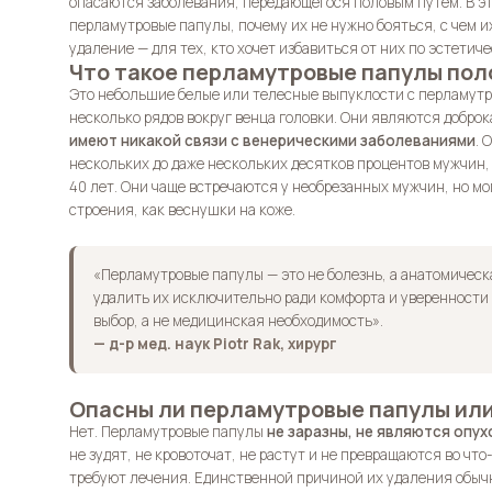
опасаются заболевания, передающегося половым путём. В эт
перламутровые папулы, почему их не нужно бояться, с чем и
удаление — для тех, кто хочет избавиться от них по эстетич
Что такое перламутровые папулы пол
Это небольшие белые или телесные выпуклости с перламутр
несколько рядов вокруг венца головки. Они являются добр
имеют никакой связи с венерическими заболеваниями
. 
нескольких до даже нескольких десятков процентов мужчин, 
40 лет. Они чаще встречаются у необрезанных мужчин, но мо
строения, как веснушки на коже.
«Перламутровые папулы — это не болезнь, а анатомичес
удалить их исключительно ради комфорта и уверенности 
выбор, а не медицинская необходимость».
— д-р мед. наук Piotr Rak, хирург
Опасны ли перламутровые папулы ил
Нет. Перламутровые папулы
не заразны, не являются опу
не зудят, не кровоточат, не растут и не превращаются во чт
требуют лечения. Единственной причиной их удаления обыч