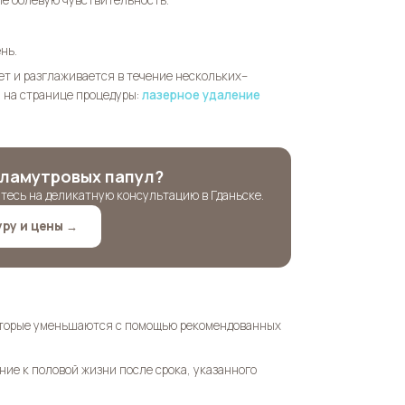
е болевую чувствительность.
нь.
ет и разглаживается в течение нескольких–
ы на странице процедуры:
лазерное удаление
рламутровых папул?
тесь на деликатную консультацию в Гданьске.
ру и цены →
оторые уменьшаются с помощью рекомендованных
ие к половой жизни после срока, указанного