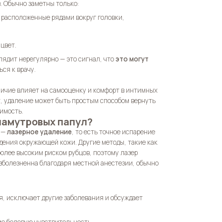
 Обычно заметны только:
 расположенные рядами вокруг головки,
цвет.
глядит нерегулярно — это сигнал, что
это могут
ься к врачу.
аличие влияет на самооценку и комфорт в интимных
, удаление может быть простым способом вернуть
димость.
ламутровых папул?
 —
лазерное удаление
, то есть точное испарение
ждения окружающей кожи. Другие методы, такие как
более высоким риском рубцов, поэтому лазер
зболезненна благодаря местной анестезии, обычно
, исключает другие заболевания и обсуждает