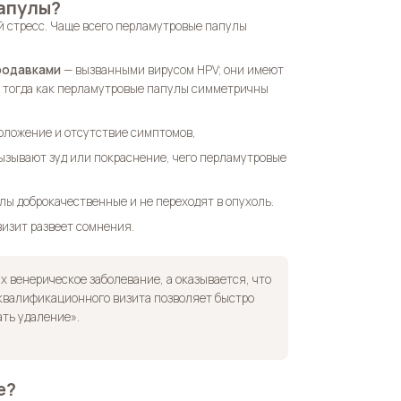
папулы?
 стресс. Чаще всего перламутровые папулы
родавками
— вызванными вирусом HPV; они имеют
, тогда как перламутровые папулы симметричны
оложение и отсутствие симптомов,
ызывают зуд или покраснение, чего перламутровые
ы доброкачественные и не переходят в опухоль.
визит развеет сомнения.
х венерическое заболевание, а оказывается, что
 квалификационного визита позволяет быстро
ать удаление».
е?