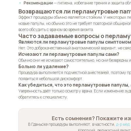
Рекомендации
— гигиена, избегание трения и защита об
Возвращаются ли перламутровые пап
Эффект процедуры обычно является стойким. У некоторых л
новые папулы, но обычно это не требует повторной обширно
всего обсудить с врачом во время визита.
Часто задаваемые вопросы о перламу
Являются ли перламутровые папулы симптомом
Нет. Это доброкачественный анатомический вариант, не связ
Исчезают ли перламутровые папулы сами?
Обычно они не исчезают самостоятельно, но они безвредны 
Больно ли удаление?
Процедура выполняется под местной анестезией, поэтому пр
появиться небольшой дискомфорт.
Как убедиться, что это перламутровые папулы, 
Уверенность даёт только осмотр у врача. Если изменение зуд
обратитесь к специалисту.
Есть сомнения? Покажите из
В Гданьске процедуры выполняют, в частности,
д-р мед.
Короткий, деликатный визит