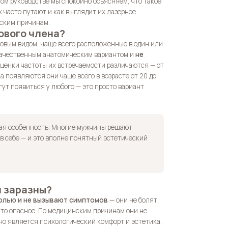
ом руководстве мы спокойно объясняем, что такое
х часто путают и как выглядит их лазерное
еским причинам.
ового члена?
овым видом, чаще всего расположенные в один или
окачественным анатомическим вариантом и
не
Оценки частоты их встречаемости различаются — от
а появляются они чаще всего в возрасте от 20 до
гут появиться у любого — это просто вариант
кая особенность. Многие мужчины решают
в себе — и это вполне понятный эстетический
и заразны?
холью и не вызывают симптомов
— они не болят,
о-то опасное. По медицинским причинам они не
но является психологический комфорт и эстетика.