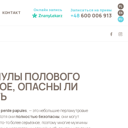
PL
Онлайн запись
Записаться на прием
КОНТАКТ
EN
+48
600 006 913
RU
ПУЛЫ ПОЛОВОГО
КОЕ, ОПАСНЫ ЛИ
ТЬ
 penile papules
, — это небольшие перламутровые
Хотя они
полностью безопасны
, они могут
то-то более серьёзное, поэтому многие мужчины