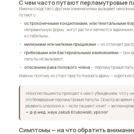
С чем часто путают перламутровые 
Именно сходство с другими изменениями вызывает ненужный
путают с:
остроконечными кондиломами, или генитальными бо
неправильную форму, могут расти и являются заразными
и стабильны,
милиумами или мелкими прыщиками
— их отличает расп
грибковыми или бактериальными изменениями
— они в
папулы не вызывают,
опасением рака полового члена
— перламутровые папул
Именно поэтому их стоит просто показать врачу — короткий 
«Многие пациенты приходят к нам с убеждением, что у ни
это безвредные перламутровые папулы. Осмотр во время
развеять опасения и — если пациент хочет — запланиров
— д-р мед. наук Jakub Krukowski, уролог
Симптомы — на что обратить внимани