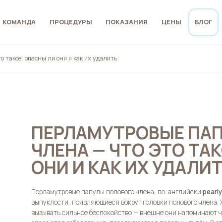
КОМАНДА
ПРОЦЕДУРЫ
ПОКАЗАНИЯ
ЦЕНЫ
БЛОГ
 такое, опасны ли они и как их удалить
ПЕРЛАМУТРОВЫЕ ПА
ЧЛЕНА — ЧТО ЭТО ТА
ОНИ И КАК ИХ УДАЛИ
Перламутровые папулы полового члена, по-английски
pearly
выпуклости, появляющиеся вокруг головки полового члена. 
вызывать сильное беспокойство — внешне они напоминают ч