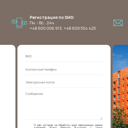
Регистрация по SMS:
Пн. - Вс.: 24ч
+48 600 006 913
,
+48 609 554 425
Я даю согласие на обработку моих персональных данных
компанией Wyspa Medycyny Przyjaznej с целью