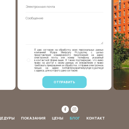
Я даю согласие на обработку моих персональных данных
компанией Wyspa Medycyny Przyjaznej с целью
представления коммерческого предложения на адрес
электронной почты или номер телефона, указанный
в контактной форме выше. Я также подтверждаю, что имею
право на доступ к своим данным, их исправление и право
требовать прекращения их обработки, отправив электронное
письмо на адрес kontakt@wyspamedycynyprzyjaznej.pl
с адреса, для которого дано согласие.
ЦЕДУРЫ
ПОКАЗАНИЯ
ЦЕНЫ
БЛОГ
КОНТАКТ