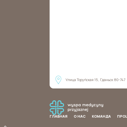
Улица Торуńская 15, Гданьск 80-747
ГЛАВНАЯ
О НАС
КОМАНДА
ПРО