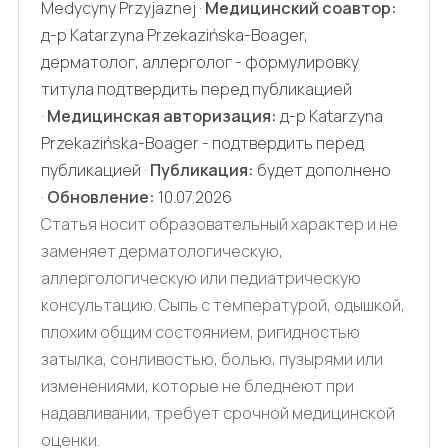
Medycyny Przyjaznej ·
Медицинский соавтор:
д-р Katarzyna Przekazińska-Boager,
дерматолог, аллерголог - формулировку
титула подтвердить перед публикацией
·
Медицинская авторизация:
д-р Katarzyna
Przekazińska-Boager - подтвердить перед
публикацией ·
Публикация:
будет дополнено
·
Обновление:
10.07.2026
Статья носит образовательный характер и не
заменяет дерматологическую,
аллергологическую или педиатрическую
консультацию. Сыпь с температурой, одышкой,
плохим общим состоянием, ригидностью
затылка, сонливостью, болью, пузырями или
изменениями, которые не бледнеют при
надавливании, требует срочной медицинской
оценки.