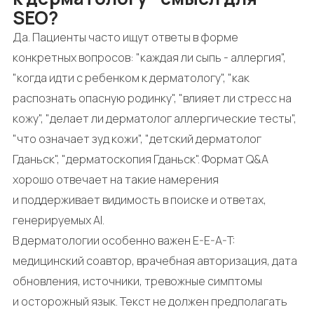
SEO?
Да. Пациенты часто ищут ответы в форме
конкретных вопросов: "каждая ли сыпь - аллергия",
"когда идти с ребенком к дерматологу", "как
распознать опасную родинку", "влияет ли стресс на
кожу", "делает ли дерматолог аллергические тесты",
"что означает зуд кожи", "детский дерматолог
Гданьск", "дерматоскопия Гданьск". Формат Q&A
хорошо отвечает на такие намерения
и поддерживает видимость в поиске и ответах,
генерируемых AI.
В дерматологии особенно важен E-E-A-T:
медицинский соавтор, врачебная авторизация, дата
обновления, источники, тревожные симптомы
и осторожный язык. Текст не должен предполагать