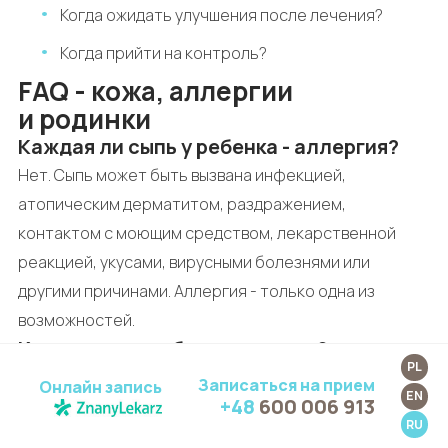
Когда ожидать улучшения после лечения?
Когда прийти на контроль?
FAQ - кожа, аллергии
и родинки
Каждая ли сыпь у ребенка - аллергия?
Нет. Сыпь может быть вызвана инфекцией,
атопическим дерматитом, раздражением,
контактом с моющим средством, лекарственной
реакцией, укусами, вирусными болезнями или
другими причинами. Аллергия - только одна из
возможностей.
Когда сыпь у ребенка срочная?
PL
Срочной помощи требует сыпь с высокой
Записаться на прием
Онлайн запись
EN
+48
600 006 913
температурой, плохим общим состоянием, одышкой,
RU
ригидностью затылка, светобоязнью, сонливостью,