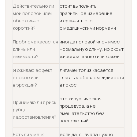
Действительно ли
стоит выполнить
мой половой член
правильное измерение
объективно
и сравнить его
короткий?
с медицинскими нормами
Проблема касается
иногда половой член имеет
длины или
нормальную длину, но скрыт
видимости?
жировой тканью или кожей
Я ожидаю эффект
лигаментолиз касается
в покое или
главным образом видимости
в эрекции?
в покое
это хирургическая
Принимаю ли я риск
процедура, а не
рубца
вмешательство без
и восстановления?
последствий
Есть ли у меня
если да, сначала нужно