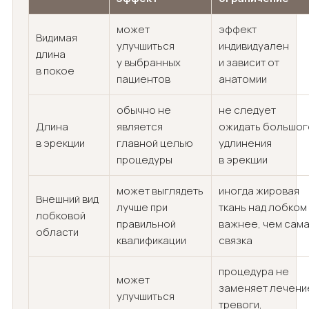
может
эффект
Видимая
улучшиться
индивидуален
длина
у выбранных
и зависит от
в покое
пациентов
анатомии
обычно не
не следует
Длина
является
ожидать большог
в эрекции
главной целью
удлинения
процедуры
в эрекции
может выглядеть
иногда жировая
Внешний вид
лучше при
ткань над лобком
лобковой
правильной
важнее, чем сам
области
квалификации
связка
процедура не
может
заменяет лечени
улучшиться
тревоги,