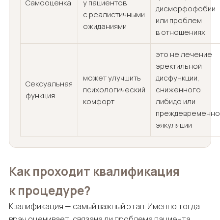
Самооценка
у пациентов
дисморфофобии
с реалистичными
или проблем
ожиданиями
в отношениях
это не лечение
эректильной
может улучшить
дисфункции,
Сексуальная
психологический
сниженного
функция
комфорт
либидо или
преждевременно
эякуляции
Как проходит квалификация
к процедуре?
Квалификация — самый важный этап. Именно тогда
врач оценивает, связана ли проблема пациента