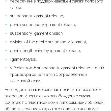
пересечение поддерживающей связки полового
члена,
suspensory ligament release
,
penile suspensory ligament release
,
suspensory ligament division
,
division of the penile suspensory ligament
,
penile lengthening by ligament release
,
ligamentolysis
,
V-Y plasty with suspensory ligament release
— если
процедура сочетается с определенной
пластикой кожи.
Не каждое название означает один и тот же объем
операции. Иногда само освобождение связки
сочетают с пластикой кожи, липосакцией лобковой
области, лечением скрытого полового члена или