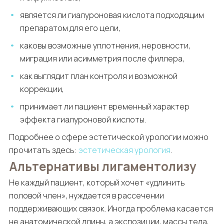
является ли гиалуроновая кислота подходящим
препаратом для его цели,
каковы возможные уплотнения, неровности,
миграция или асимметрия после филлера,
как выглядит план контроля и возможной
коррекции,
принимает ли пациент временный характер
эффекта гиалуроновой кислоты.
Подробнее о сфере эстетической урологии можно
прочитать здесь:
эстетическая урология
.
Альтернативы лигаментолизу
Не каждый пациент, который хочет «удлинить
половой член», нуждается в рассечении
поддерживающих связок. Иногда проблема касается
не анатомической длины, а экспозиции, массы тела,