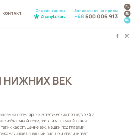
PL
Онлайн запись
Записаться на прием
КОНТАКТ
EN
+48
600 006 913
RU
И НИЖНИХ ВЕК
 из самых популярных эстетических процедур. Она
ние избыточной кожи, жира и мышечной ткани
, таких как опущение век, мешки под глазами
олько улучшает внешний вид, но и увеличивает