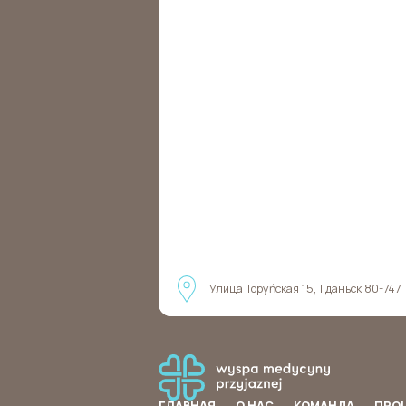
Улица Торуńская 15, Гданьск 80-747
ГЛАВНАЯ
О НАС
КОМАНДА
ПРО