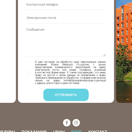
Я даю согласие на обработку моих персональных данных
компанией Wyspa Medycyny Przyjaznej с целью
представления коммерческого предложения на адрес
электронной почты или номер телефона, указанный
в контактной форме выше. Я также подтверждаю, что имею
право на доступ к своим данным, их исправление и право
требовать прекращения их обработки, отправив электронное
письмо на адрес kontakt@wyspamedycynyprzyjaznej.pl
с адреса, для которого дано согласие.
ЦЕДУРЫ
ПОКАЗАНИЯ
ЦЕНЫ
БЛОГ
КОНТАКТ