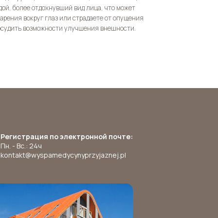
дой, более отдохнувший вид лица, что может
тарения вокруг глаз или страдаете от опущения
обсудить возможности улучшения внешности.
Регистрация по электронной почте:
Пн. - Вс.: 24ч
kontakt@wyspamedycynyprzyjaznej.pl