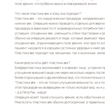
поле зрения, что особенно важно в повседневной жизни.
Что такое пластика век и кому она подходит?
Пластика век – это хирургическая процедура, направленная 
нижних век. Операцию можно проводить отдельно для верхни
процедуры в зависимости от индивидуальных потребностей 
уставших, опущенных век, уменьшить отёки под глазами и ра
Обычно на операцию решаются люди, которые замечают явные
опущения век, ограничивающего поле зрения, или просто хо
пациент находился в хорошем состоянии здоровья и имел ре
Пластика век подходит как женщинам, так и мужчинам, жел
Какие результаты даёт пластика век?
Блефаропластика омолаживает и освежает лицо, устраняя п
улучшение внешнего вида уже через несколько недель после
более отдохнувший и дружелюбный вид, что положительно ск
"Пластика век – это не только улучшение внешности, но и 
этой процедуре мы возвращаем не только молодой вид, но и 
– д-р Пётр Рак, хирург.
Операция может также улучшить зрение, если избыточная к
Результаты пластики век обычно долгосрочные, а правильны