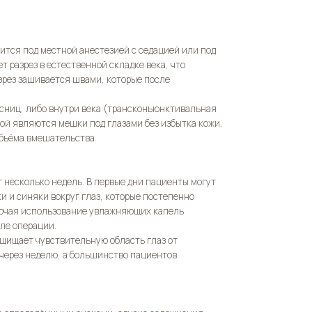
дится под местной анестезией с седацией или под
т разрез в естественной складке века, что
зрез зашивается швами, которые после
есниц, либо внутри века (трансконъюнктивальная
мой являются мешки под глазами без избытка кожи.
объёма вмешательства.
 несколько недель. В первые дни пациенты могут
ки и синяки вокруг глаз, которые постепенно
лючая использование увлажняющих капель
сле операции.
щищает чувствительную область глаз от
через неделю, а большинство пациентов