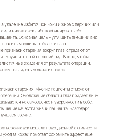
на удаление избыточной кожи и жира с верхних или
х или нижних век либо комбинировать обе
пациента. Основная цель – улучшить внешний вид
згладить морщины в области глаз.
 признаки старения вокруг глаз, страдают от
тят улучшить свой внешний вид. Важно, чтобы
алистичные ожидания от результата операции.
ающим выглядеть моложе и свежее.
ризнаки старения. Многие пациенты отмечают
 операции. Омоложение области глаз придаёт лицу
азывается на самооценке и уверенности в себе.
повышение качества жизни пациента. Благодаря
улучшаем зрение."
ожа верхних век мешала повседневной активности.
й уход за кожей помогает сохранить эффект ещё