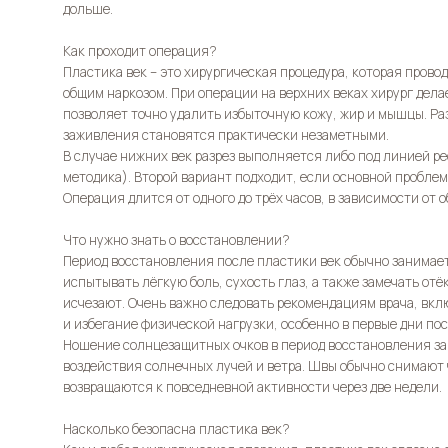
дольше.
Как проходит операция?
Пластика век – это хирургическая процедура, которая прово
общим наркозом. При операции на верхних веках хирург делае
позволяет точно удалить избыточную кожу, жир и мышцы. Ра
заживления становятся практически незаметными.
В случае нижних век разрез выполняется либо под линией р
методика). Второй вариант подходит, если основной пробле
Операция длится от одного до трёх часов, в зависимости от 
Что нужно знать о восстановлении?
Период восстановления после пластики век обычно занимает
испытывать лёгкую боль, сухость глаз, а также замечать отё
исчезают. Очень важно следовать рекомендациям врача, вк
и избегание физической нагрузки, особенно в первые дни по
Ношение солнцезащитных очков в период восстановления за
воздействия солнечных лучей и ветра. Швы обычно снимают 
возвращаются к повседневной активности через две недели.
Насколько безопасна пластика век?