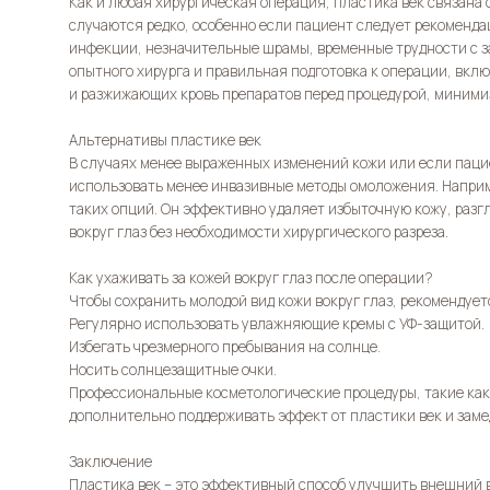
Как и любая хирургическая операция, пластика век связана
случаются редко, особенно если пациент следует рекоменд
инфекции, незначительные шрамы, временные трудности с з
опытного хирурга и правильная подготовка к операции, вкл
и разжижающих кровь препаратов перед процедурой, миними
Альтернативы пластике век
В случаях менее выраженных изменений кожи или если паци
использовать менее инвазивные методы омоложения. Наприм
таких опций. Он эффективно удаляет избыточную кожу, раз
вокруг глаз без необходимости хирургического разреза.
Как ухаживать за кожей вокруг глаз после операции?
Чтобы сохранить молодой вид кожи вокруг глаз, рекомендует
Регулярно использовать увлажняющие кремы с УФ-защитой.
Избегать чрезмерного пребывания на солнце.
Носить солнцезащитные очки.
Профессиональные косметологические процедуры, такие как
дополнительно поддерживать эффект от пластики век и заме
Заключение
Пластика век – это эффективный способ улучшить внешний 