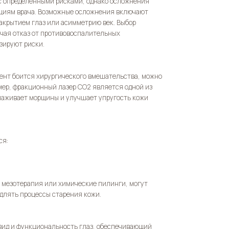
 с определёнными рисками, однако осложнения
ациям врача. Возможные осложнения включают
акрытием глаз или асимметрию век. Выбор
ючая отказ от противовоспалительных
зируют риски.
ент боится хирургического вмешательства, можно
ер, фракционный лазер CO2 является одной из
глаживает морщины и улучшает упругость кожи
ся:
 мезотерапия или химические пилинги, могут
длять процессы старения кожи.
вид и функциональность глаз, обеспечивающий