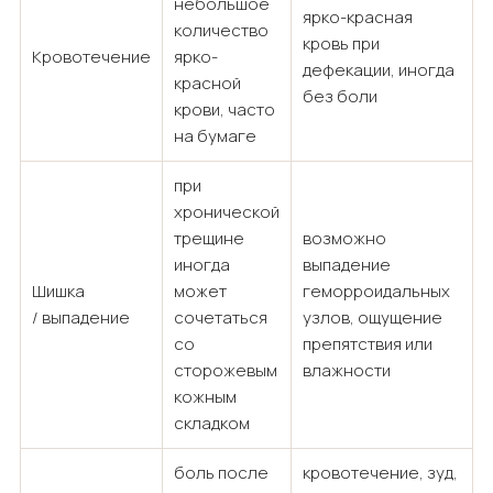
небольшое
ярко-красная
количество
кровь при
Кровотечение
ярко-
дефекации, иногда
красной
без боли
крови, часто
на бумаге
при
хронической
трещине
возможно
иногда
выпадение
Шишка
может
геморроидальных
/ выпадение
сочетаться
узлов, ощущение
со
препятствия или
сторожевым
влажности
кожным
складком
боль после
кровотечение, зуд,