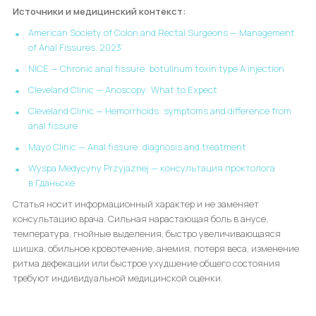
Источники и медицинский контекст:
American Society of Colon and Rectal Surgeons — Management
of Anal Fissures, 2023
NICE — Chronic anal fissure: botulinum toxin type A injection
Cleveland Clinic — Anoscopy: What to Expect
Cleveland Clinic — Hemorrhoids: symptoms and difference from
anal fissure
Mayo Clinic — Anal fissure: diagnosis and treatment
Wyspa Medycyny Przyjaznej — консультация проктолога
в Гданьске
Статья носит информационный характер и не заменяет
консультацию врача. Сильная нарастающая боль в анусе,
температура, гнойные выделения, быстро увеличивающаяся
шишка, обильное кровотечение, анемия, потеря веса, изменение
ритма дефекации или быстрое ухудшение общего состояния
требуют индивидуальной медицинской оценки.