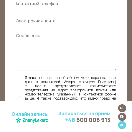
Я даю согласие на обработку моих персональных
данных компанией Wyspa Medycyny Przyjaznej
с целью представления коммерческого
предложения на адрес электронной почты или
номер телефона, указанный в контактной форме
выше. Я также подтверждаю, что имею право на
доступ к своим данным, их исправление и право
требовать прекращения их обработки, отправив
PL
электронное письмо на адрес
Записаться на прием
Онлайн запись
kontakt@wyspamedycynyprzyjaznej.pl с адреса, для
EN
+48
600 006 913
которого дано согласие.
RU