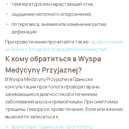
температура или нарастающий отек,
ощущение неполного опорожнения,
потеря веса, анемия или изменение ритма
дефекации.
При кровотечении прочитайте также:
кровотечение
из ануса — когда это повод для беспокойства?
К кому обратиться в Wyspa
Medycyny Przyjaznej?
В Wyspa Medycyny Przyjaznej в Гданьске
консультации проктолога проводят врачи,
занимающиеся диагностикой и лечением
заболеваний ануса и прямой кишки. При симптомах
трещины, геморроя, кровотечения, боли или жжения
вы можете записаться к:
врачу Саре Годыньской, проктологу
,