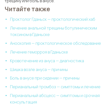
трещину или боль в анусе.
Читайте также
Проктолог Гданьск — проктологический хаб
Лечение анальной трещины ботулиническим
токсином в Гданьске
Аноскопия — проктологическое обследование
Лечение геморроя в Гданьске
Кровотечение из ануса — диагностика
Шишка возле ануса — причины
Боль в анусе при сидении — причины
Перианальный тромбоз — симптомы и лечение
Перианальный абсцесс — симптомы и срочная
консультация