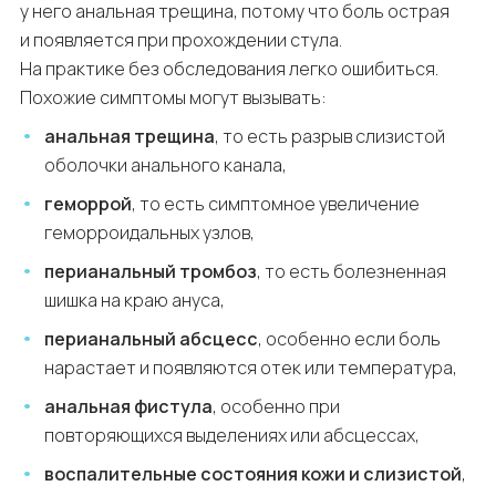
у него анальная трещина, потому что боль острая
и появляется при прохождении стула.
На практике без обследования легко ошибиться.
Похожие симптомы могут вызывать:
анальная трещина
, то есть разрыв слизистой
оболочки анального канала,
геморрой
, то есть симптомное увеличение
геморроидальных узлов,
перианальный тромбоз
, то есть болезненная
шишка на краю ануса,
перианальный абсцесс
, особенно если боль
нарастает и появляются отек или температура,
анальная фистула
, особенно при
повторяющихся выделениях или абсцессах,
воспалительные состояния кожи и слизистой
,