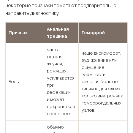
некоторые признаки помогают предварительно
направить диагностику.
Анальная
Признак
Геморрой
трещина
часто
чаще дискомфорт,
острая,
зуд, жжение или
жгучая,
ощущение
режущая;
влажности;
усиливается
Боль
сильная боль не
при
типична для одних
дефекации
только внутренних
и может
геморроидальных
сохраняться
узлов
после нее
обычно