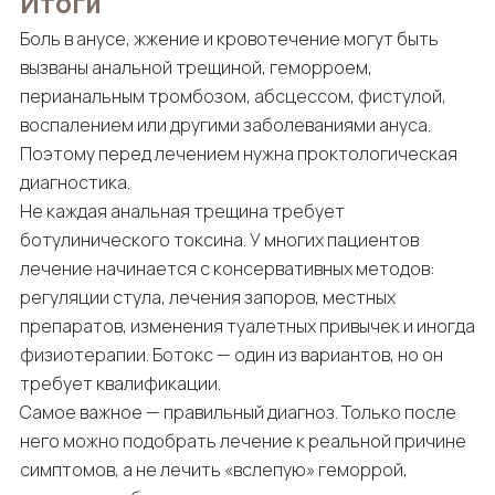
Итоги
Боль в анусе, жжение и кровотечение могут быть
вызваны анальной трещиной, геморроем,
перианальным тромбозом, абсцессом, фистулой,
воспалением или другими заболеваниями ануса.
Поэтому перед лечением нужна проктологическая
диагностика.
Не каждая анальная трещина требует
ботулинического токсина. У многих пациентов
лечение начинается с консервативных методов:
регуляции стула, лечения запоров, местных
препаратов, изменения туалетных привычек и иногда
физиотерапии. Ботокс — один из вариантов, но он
требует квалификации.
Самое важное — правильный диагноз. Только после
него можно подобрать лечение к реальной причине
симптомов, а не лечить «вслепую» геморрой,