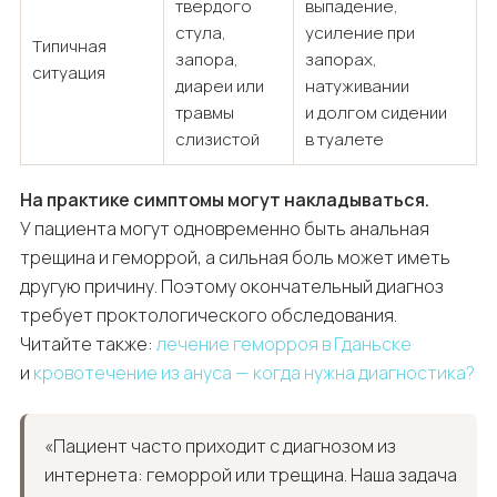
твердого
выпадение,
стула,
усиление при
Типичная
запора,
запорах,
ситуация
диареи или
натуживании
травмы
и долгом сидении
слизистой
в туалете
На практике симптомы могут накладываться.
У пациента могут одновременно быть анальная
трещина и геморрой, а сильная боль может иметь
другую причину. Поэтому окончательный диагноз
требует проктологического обследования.
Читайте также:
лечение геморроя в Гданьске
и
кровотечение из ануса — когда нужна диагностика?
«Пациент часто приходит с диагнозом из
интернета: геморрой или трещина. Наша задача