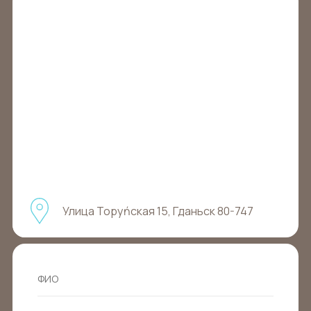
Улица Торуńская 15, Гданьск 80-747