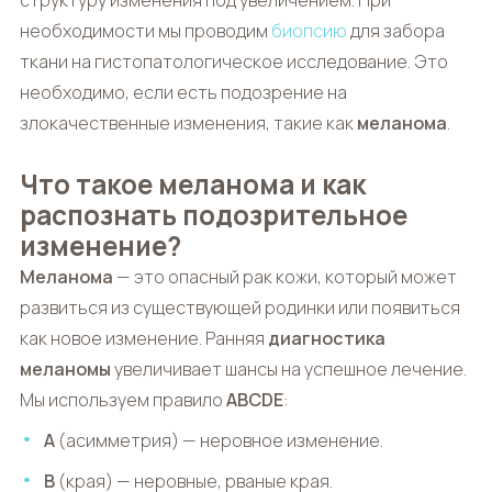
структуру изменения под увеличением. При
необходимости мы проводим
биопсию
для забора
ткани на гистопатологическое исследование. Это
необходимо, если есть подозрение на
злокачественные изменения, такие как
меланома
.
Что такое меланома и как
распознать подозрительное
изменение?
Меланома
— это опасный рак кожи, который может
развиться из существующей родинки или появиться
как новое изменение. Ранняя
диагностика
меланомы
увеличивает шансы на успешное лечение.
Мы используем правило
ABCDE
:
A
(асимметрия) — неровное изменение.
B
(края) — неровные, рваные края.