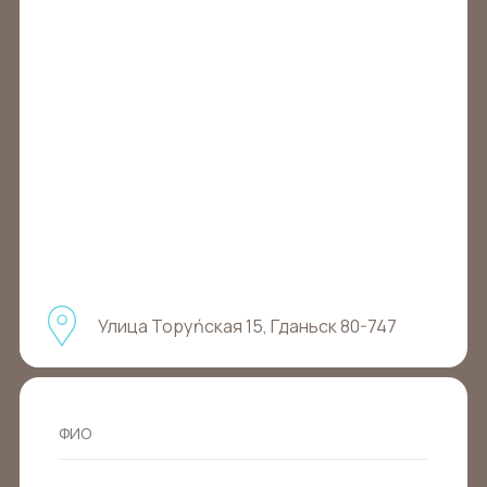
Улица Торуńская 15, Гданьск 80-747