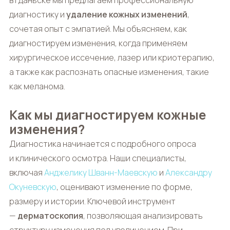
в Гданьске мы предлагаем профессиональную
диагностику и
удаление кожных изменений
,
сочетая опыт с эмпатией. Мы объясняем, как
диагностируем изменения, когда применяем
хирургическое иссечение, лазер или криотерапию,
а также как распознать опасные изменения, такие
как меланома.
Как мы диагностируем кожные
изменения?
Диагностика начинается с подробного опроса
и клинического осмотра. Наши специалисты,
включая
Анджелику Шванн-Маевскую
и
Александру
Окуневскую
, оценивают изменение по форме,
размеру и истории. Ключевой инструмент
—
дерматоскопия
, позволяющая анализировать