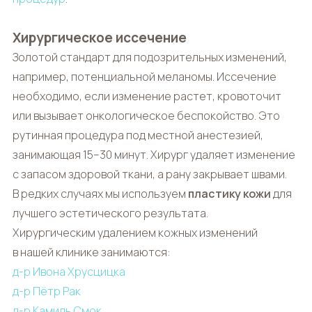
Хирургическое иссечение
Золотой стандарт для подозрительных изменений,
например, потенциальной меланомы. Иссечение
необходимо, если изменение растет, кровоточит
или вызывает онкологическое беспокойство. Это
рутинная процедура под местной анестезией,
занимающая 15–30 минут. Хирург удаляет изменение
с запасом здоровой ткани, а рану закрывает швами.
В редких случаях мы используем
пластику кожи
для
лучшего эстетического результата.
Хирургическим удалением кожных изменений
в нашей клинике занимаются:
д-р Ивона Хрусцицка
д-р Пётр Рак
д-р Камиль Смок