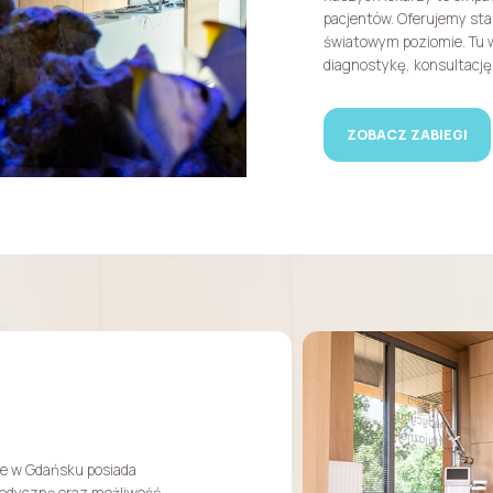
pacjentów. Oferujemy s
światowym poziomie. Tu 
diagnostykę, konsultację,
ZOBACZ ZABIEGI
 w Gdańsku posiada
edyczną oraz możliwość