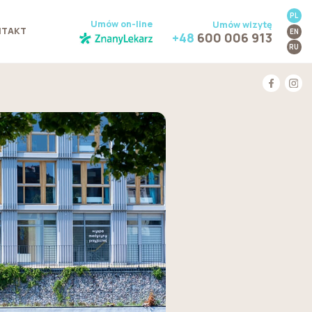
PL
Umów on-line
Umów wizytę
NTAKT
EN
+48
600 006 913
RU