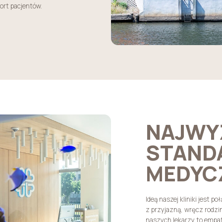
fort pacjentów.
NAJWY
STAND
MEDYC
Ideą naszej kliniki jest p
z przyjazną, wręcz rodzi
naszych lekarzy to empat