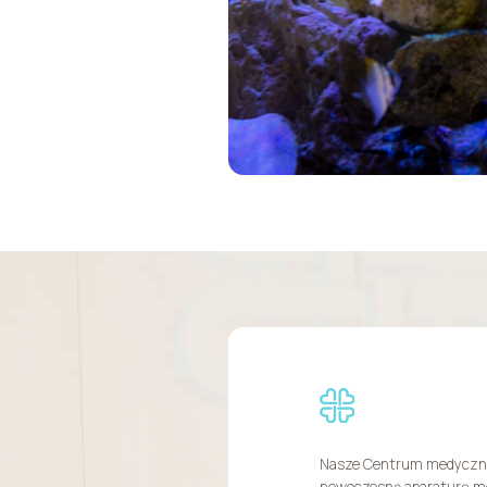
Nasze Centrum medyczne
nowoczesną aparaturę m