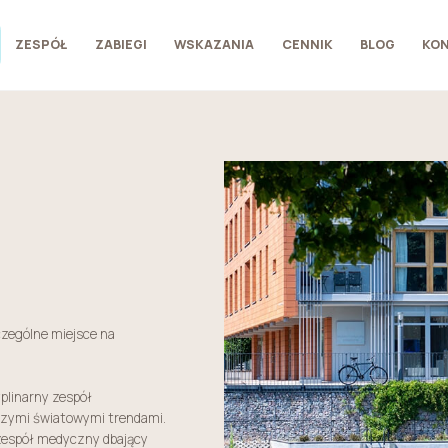
ZESPÓŁ
ZABIEGI
WSKAZANIA
CENNIK
BLOG
KO
zególne miejsce na
plinarny zespół
wszymi światowymi trendami.
zespół medyczny dbający