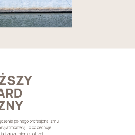
ŻSZY
ARD
ZNY
ołączenie pełnego profesjonalizmu
nną atmosferą. To co cechuje
ia i zrozumienie potrzeb