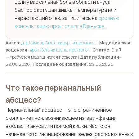
Если у вас сильная боль в области ануса,
быстро растущая шишка, температура или
нарастающий отек, запишитесь на
срочную
консультацию проктолога в Гданьске
.
Автор:
д-р Камиль Смок, хирург и проктолог
|
Медицинская
рецензия:
врач Юстына Шуль, проктолог
|
Статус:
Draft
— требуется медицинская проверка |
Дата публикации:
29.06.2026 |
Последнее обновление:
29.06.2026
Что такое перианальный
абсцесс?
Перианальный абсцесс — это ограниченное
скопление гноя, возникающее из-за инфекции
в области ануса или прямой кишки. Часто он
начинается с инфицирования желез, расположенных