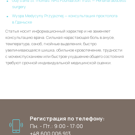
Guy’s and St Thomas’ NHS Foundation Trust — Perianal abscess
surgery
Wyspa Medycyny Przyjaznej — консультация проктолога
в Гданьске
Статья носит информационный характер и не заменяет
консультацию врача. Сильная нарастающая боль в анусе,
температура, озноб, гнойные выделения, быстро
увеличивающаяся шишка, обильное кровотечение, трудности
с мочеиспусканием или быстрое ухудшение общего состояния
требуют срочной индивидуальной медицинской оценки.
Регистрация по телефону:
Пн. - Пт.: 9:00 - 17:00
+48 600 006 913