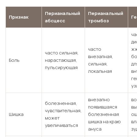
Перианальный
Перианальный
Признак
Г
абсцесс
тромбоз
ча
ди
часто
жж
часто сильная,
внезапная,
бо
Боль
нарастающая,
сильная,
дл
пульсирующая
локальная
вн
ге
уз
внезапно
во
болезненная,
появившаяся
вы
чувствительная,
Шишка
болезненная
о
может
шишка на краю
вл
увеличиваться
ануса
зу