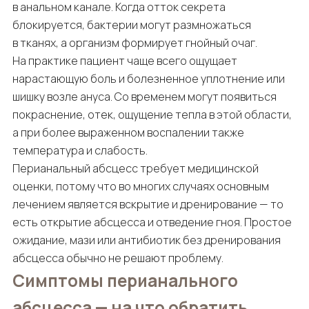
в анальном канале. Когда отток секрета
блокируется, бактерии могут размножаться
в тканях, а организм формирует гнойный очаг.
На практике пациент чаще всего ощущает
нарастающую боль и болезненное уплотнение или
шишку возле ануса. Со временем могут появиться
покраснение, отек, ощущение тепла в этой области,
а при более выраженном воспалении также
температура и слабость.
Перианальный абсцесс требует медицинской
оценки, потому что во многих случаях основным
лечением является вскрытие и дренирование — то
есть открытие абсцесса и отведение гноя. Простое
ожидание, мази или антибиотик без дренирования
абсцесса обычно не решают проблему.
Симптомы перианального
абсцесса — на что обратить