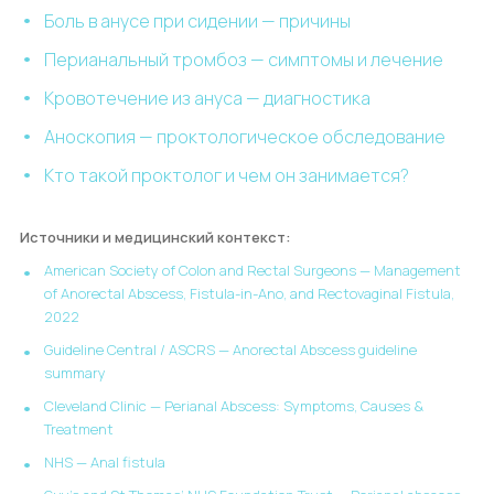
Боль в анусе при сидении — причины
Перианальный тромбоз — симптомы и лечение
Кровотечение из ануса — диагностика
Аноскопия — проктологическое обследование
Кто такой проктолог и чем он занимается?
Источники и медицинский контекст:
American Society of Colon and Rectal Surgeons — Management
of Anorectal Abscess, Fistula-in-Ano, and Rectovaginal Fistula,
2022
Guideline Central / ASCRS — Anorectal Abscess guideline
summary
Cleveland Clinic — Perianal Abscess: Symptoms, Causes &
Treatment
NHS — Anal fistula