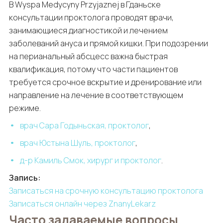
В Wyspa Medycyny Przyjaznej в Гданьске
консультации проктолога проводят врачи,
занимающиеся диагностикой и лечением
заболеваний ануса и прямой кишки. При подозрении
на перианальный абсцесс важна быстрая
квалификация, потому что части пациентов
требуется срочное вскрытие и дренирование или
направление на лечение в соответствующем
режиме.
врач Сара Годыньская, проктолог
,
врач Юстына Шуль, проктолог
,
д-р Камиль Смок, хирург и проктолог
.
Запись:
Записаться на срочную консультацию проктолога
Записаться онлайн через ZnanyLekarz
Часто задаваемые вопросы