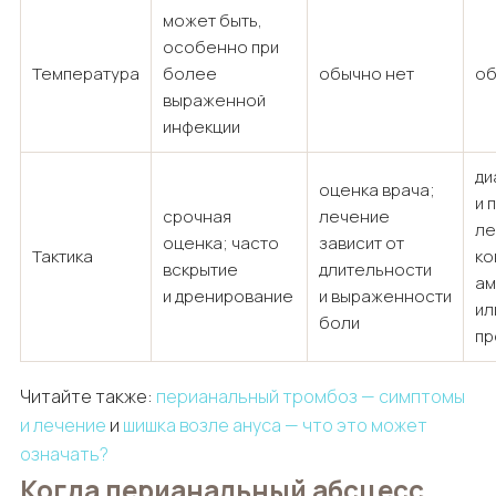
может быть,
особенно при
Температура
более
обычно нет
об
выраженной
инфекции
ди
оценка врача;
и 
срочная
лечение
ле
оценка; часто
зависит от
Тактика
ко
вскрытие
длительности
ам
и дренирование
и выраженности
ил
боли
пр
Читайте также:
перианальный тромбоз — симптомы
и лечение
и
шишка возле ануса — что это может
означать?
Когда перианальный абсцесс