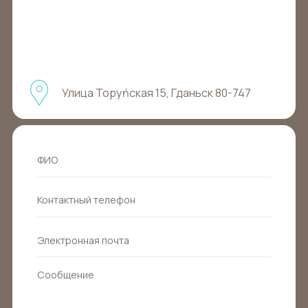
Улица Торуńская 15, Гданьск 80-747