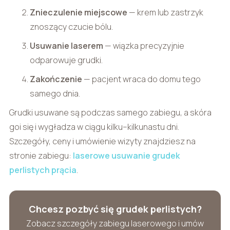
Znieczulenie miejscowe
— krem lub zastrzyk
znoszący czucie bólu.
Usuwanie laserem
— wiązka precyzyjnie
odparowuje grudki.
Zakończenie
— pacjent wraca do domu tego
samego dnia.
Grudki usuwane są podczas samego zabiegu, a skóra
goi się i wygładza w ciągu kilku–kilkunastu dni.
Szczegóły, ceny i umówienie wizyty znajdziesz na
stronie zabiegu:
laserowe usuwanie grudek
perlistych prącia
.
Chcesz pozbyć się grudek perlistych?
Zobacz szczegóły zabiegu laserowego i umów