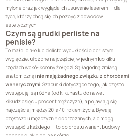
mylone oraz jak wygląda ich usuwanie laserem — dla
tych, którzy chcą się ich pozbyć z powodów
estetycznych.
Czym są grudki perliste na
penisie?
To małe, białe lub cieliste wypukłości o perlistym
wyglądzie, ułożone najczęściej w jednym lub kilku
rzędach wokół korony żołędzi. Są łagodną zmianą
anatomiczną i
nie mają żadnego związku z chorobami
wenerycznymi
. Szacunki dotyczące tego, jak często
występują, są różne (od kilkunastu do nawet
kilkudziesięciu procent mężczyzn), a pojawiają się
najczęściej między 20. a 40. rokiem życia. Bywają
częstsze u mężczyzn nieobrzezanych, ale mogą
wystąpić u każdego — to po prostu wariant budowy,
podobnie jak piegi na skórze.