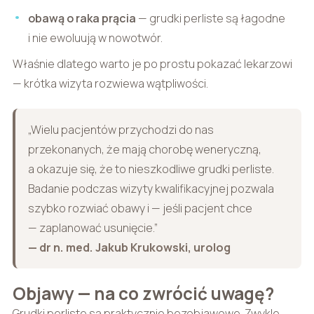
obawą o raka prącia
— grudki perliste są łagodne
i nie ewoluują w nowotwór.
Właśnie dlatego warto je po prostu pokazać lekarzowi
— krótka wizyta rozwiewa wątpliwości.
„Wielu pacjentów przychodzi do nas
przekonanych, że mają chorobę weneryczną,
a okazuje się, że to nieszkodliwe grudki perliste.
Badanie podczas wizyty kwalifikacyjnej pozwala
szybko rozwiać obawy i — jeśli pacjent chce
— zaplanować usunięcie.”
— dr n. med. Jakub Krukowski, urolog
Objawy — na co zwrócić uwagę?
Grudki perliste są praktycznie bezobjawowe. Zwykle