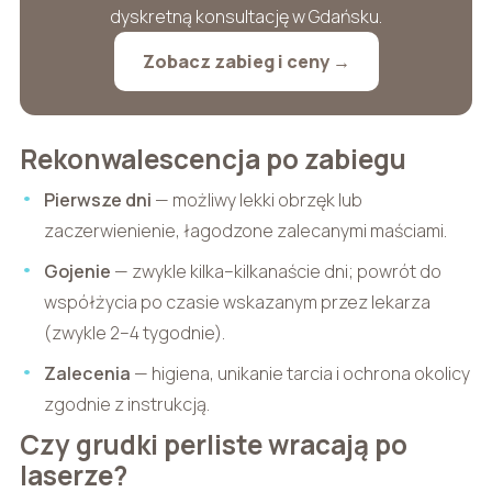
dyskretną konsultację w Gdańsku.
Zobacz zabieg i ceny →
Rekonwalescencja po zabiegu
Pierwsze dni
— możliwy lekki obrzęk lub
zaczerwienienie, łagodzone zalecanymi maściami.
Gojenie
— zwykle kilka–kilkanaście dni; powrót do
współżycia po czasie wskazanym przez lekarza
(zwykle 2–4 tygodnie).
Zalecenia
— higiena, unikanie tarcia i ochrona okolicy
zgodnie z instrukcją.
Czy grudki perliste wracają po
laserze?