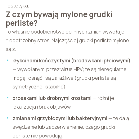
i estetyka.
Z czym bywają mylone grudki
perliste?
To właśnie podobieństwo do innych zmian wywołuje
niepotrzebny stres. Najczęściej grudki perliste mylone
są z:
kłykcinami kończystymi (brodawkami płciowymi)
— wywołanymi przez wirus HPV; te są nieregularne,
mogą rosnąć i są zaraźliwe (grudki perliste są
symetryczne i stabilne),
prosakami lub drobnymi krostami
— różni je
lokalizacja i brak objawów,
zmianami grzybiczymi lub bakteryjnymi
— te dają
swędzenie lub zaczerwienienie, czego grudki
perliste nie powodują,