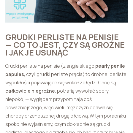
GRUDKI PERLISTE NA PENISIE
— CO TO JEST, CZY SĄ GROŹNE
I JAK JE USUNĄĆ
Grudki perliste na penisie (z angielskiego
pearly penile
papules
, czyli grudki perliste prącia) to drobne, perliste
wypukłości pojawiające się wokół żołędzi. Choć są
całkowicie niegroźne
, potrafią wywołać spory
niepokój — wyglądem przypominają coś
poważniejszego, więc wielu mężczyzn obawia się
choroby przenoszonej drogą płciową. W tym poradniku
spokojnie wyjaśniamy, czym dokładnie są grudki
perliste, dlaczego nie trzeba się ich bać, z czym bywają