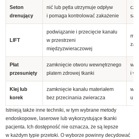
Seton
nić lub pętla utrzymuje odpływ
czę
drenujący
i pomaga kontrolować zakażenie
sam
podwiązanie i przecięcie kanału
moż
LIFT
w przestrzeni
zal
międzyzwieraczowej
Płat
zamknięcie otworu wewnętrznego
wyn
przesunięty
płatem zdrowej tkanki
i w
Klej lub
zamknięcie kanału materiałem
wyni
korek
bez przecinania zwieracza
uni
Istnieją także inne techniki, w tym wybrane metody
endoskopowe, laserowe lub wykorzystujące tkanki
pacjenta. Ich dostępność nie oznacza, że są lepsze
w każdym typie przetoki. O wyborze powinny decydować