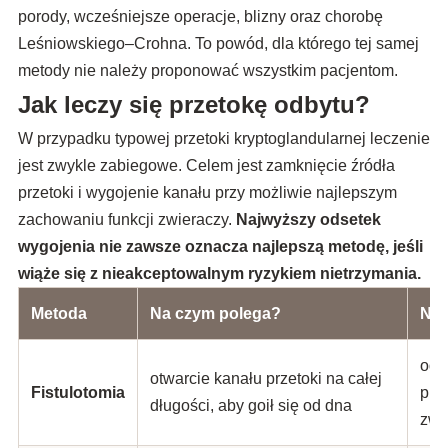
porody, wcześniejsze operacje, blizny oraz chorobę
Leśniowskiego–Crohna. To powód, dla którego tej samej
metody nie należy proponować wszystkim pacjentom.
Jak leczy się przetokę odbytu?
W przypadku typowej przetoki kryptoglandularnej leczenie
jest zwykle zabiegowe. Celem jest zamknięcie źródła
przetoki i wygojenie kanału przy możliwie najlepszym
zachowaniu funkcji zwieraczy.
Najwyższy odsetek
wygojenia nie zawsze oznacza najlepszą metodę, jeśli
wiąże się z nieakceptowalnym ryzykiem nietrzymania.
Metoda
Na czym polega?
Naj
odp
otwarcie kanału przetoki na całej
Fistulotomia
prz
długości, aby goił się od dna
zwi