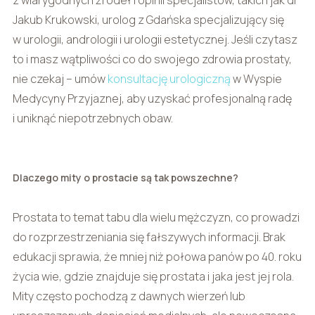
z wiarygodnych źródeł i opinii specjalistów, takich jak dr
Jakub Krukowski, urolog z Gdańska specjalizujący się
w urologii, andrologii i urologii estetycznej. Jeśli czytasz
to i masz wątpliwości co do swojego zdrowia prostaty,
nie czekaj – umów
konsultację urologiczną
w Wyspie
Medycyny Przyjaznej, aby uzyskać profesjonalną radę
i uniknąć niepotrzebnych obaw.
Dlaczego mity o prostacie są tak powszechne?
Prostata to temat tabu dla wielu mężczyzn, co prowadzi
do rozprzestrzeniania się fałszywych informacji. Brak
edukacji sprawia, że mniej niż połowa panów po 40. roku
życia wie, gdzie znajduje się prostata i jaka jest jej rola.
Mity często pochodzą z dawnych wierzeń lub