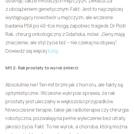
dotknąć także młodszych mężczyzn, zwłaszcza
z obciążeniem genetycznym. Fakt: Jest to najczęściej
występujący nowotwór u mężczyzn, ale wczesne
badania PSA po 40-tce mogą zapobiec tragedii. Dr Piotr
Rak, chirurg onkologiczny z Gdańska, mówi: „Geny mają
znaczenie, ale styl życia też – nie czekaj na objawy”.
Dowiedz się więcej
tutaj
.
Mit 2: Rak prostaty to wyrok śmierci
Absolutnie nie! Ten mit brzmi jak z horroru, ale fakty są
optymistyczne: Wczesne wykrycie sprawia, że rak
prostaty jest uleczalny w większości przypadków.
Nowoczesne terapie, takie jak radioterapia czy chirurgia
robotyczna, pozwalają na pełne wyleczenie bez utraty
jakości życia. Fakt: To nie wyrok, a choroba, którą można