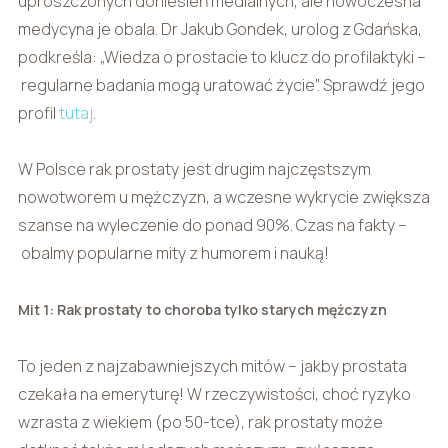
uproszczonych doniesień medialnych, ale nowoczesna
medycyna je obala. Dr Jakub Gondek, urolog z Gdańska,
podkreśla: „Wiedza o prostacie to klucz do profilaktyki –
regularne badania mogą uratować życie”. Sprawdź jego
profil
tutaj
.
W Polsce rak prostaty jest drugim najczęstszym
nowotworem u mężczyzn, a wczesne wykrycie zwiększa
szanse na wyleczenie do ponad 90%. Czas na fakty –
obalmy popularne mity z humorem i nauką!
Mit 1: Rak prostaty to choroba tylko starych mężczyzn
To jeden z najzabawniejszych mitów – jakby prostata
czekała na emeryturę! W rzeczywistości, choć ryzyko
wzrasta z wiekiem (po 50-tce), rak prostaty może