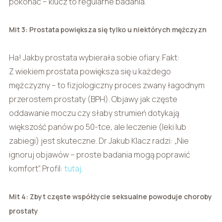
pokonać – klucz to regularne badania.
Mit 3: Prostata powiększa się tylko u niektórych mężczyzn
Ha! Jakby prostata wybierała sobie ofiary. Fakt:
Z wiekiem prostata powiększa się u każdego
mężczyzny – to fizjologiczny proces zwany łagodnym
przerostem prostaty (BPH). Objawy jak częste
oddawanie moczu czy słaby strumień dotykają
większość panów po 50-tce, ale leczenie (leki lub
zabiegi) jest skuteczne. Dr Jakub Klacz radzi: „Nie
ignoruj objawów – proste badania mogą poprawić
komfort”. Profil:
tutaj
.
Mit 4: Zbyt częste współżycie seksualne powoduje choroby
prostaty