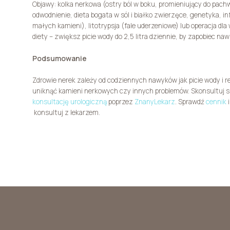
Objawy: kolka nerkowa (ostry ból w boku, promieniujący do pac
odwodnienie, dieta bogata w sól i białko zwierzęce, genetyka, inf
małych kamieni), litotrypsja (fale uderzeniowe) lub operacja dl
diety – zwiększ picie wody do 2,5 litra dziennie, by zapobiec na
Podsumowanie
Zdrowie nerek zależy od codziennych nawyków jak picie wody i r
uniknąć kamieni nerkowych czy innych problemów. Skonsultuj si
konsultację urologiczną
poprzez
ZnanyLekarz
. Sprawdź
cennik
i
konsultuj z lekarzem.