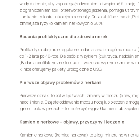
wody dziennie, aby zapobiegać odwodnieniu i wspierać filtrację.
z ograniczeniem soli i przetworzonego jedzenia, pomaga utrzy
i unikanie tytoniu to kolejne elementy. Dr Jakub Klacz radzi: „P
zmniejsza ryzyko kamieni nerkowych o 50%”.
Badania profilaktyczne dla zdrowia nerek
Profilaktyka obejmuje regularne badania: analiza ogólna moczu (
co 1-2 lata po 40-tce. Dla osób z ryzykiem (cukrzyca, nadciśnie
„Badania profilaktyczne to klucz – wczesne wykrycie zmian w m
klinice oferujemy pakiety urologiczne z USG.
Pierwsze objawy problemów z nerkami
Pierwsze oznaki to ból w lędźwiach, zmiany w moczu (krew, mę
nadciśnienie. Częste oddawanie moczu nocą lub pieczenie mogą 
ignoruj bólu w plecach – to może być sygnał kamieni lub zapaleni
Kamienie nerkowe – objawy, przyczyny i leczenie
Kamienie nerkowe (kamica nerkowa) to złogi mineralne w nerka