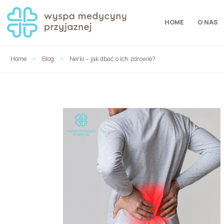
HOME
O NAS
Home
Blog
Nerki – jak dbać o ich zdrowie?