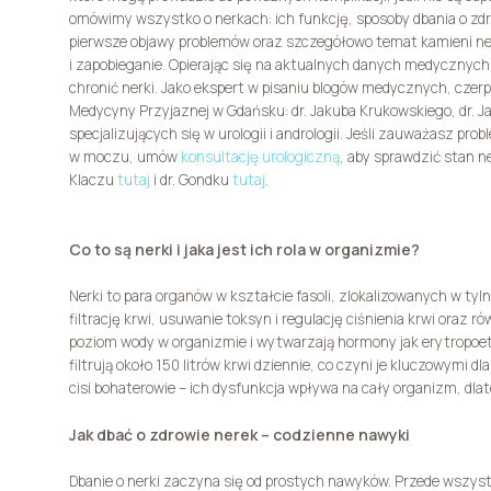
omówimy wszystko o nerkach: ich funkcję, sposoby dbania o zdro
pierwsze objawy problemów oraz szczegółowo temat kamieni ner
i zapobieganie. Opierając się na aktualnych danych medycznych
chronić nerki. Jako ekspert w pisaniu blogów medycznych, czerpi
Medycyny Przyjaznej w Gdańsku: dr. Jakuba Krukowskiego, dr. Ja
specjalizujących się w urologii i andrologii. Jeśli zauważasz pro
w moczu, umów
konsultację urologiczną
, aby sprawdzić stan n
Klaczu
tutaj
i dr. Gondku
tutaj
.
Co to są nerki i jaka jest ich rola w organizmie?
Nerki to para organów w kształcie fasoli, zlokalizowanych w tyl
filtrację krwi, usuwanie toksyn i regulację ciśnienia krwi oraz r
poziom wody w organizmie i wytwarzają hormony jak erytropoety
filtrują około 150 litrów krwi dziennie, co czyni je kluczowymi d
cisi bohaterowie – ich dysfunkcja wpływa na cały organizm, dlat
Jak dbać o zdrowie nerek – codzienne nawyki
Dbanie o nerki zaczyna się od prostych nawyków. Przede wszystki