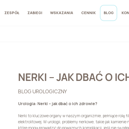
ZESPÓŁ
ZABIEGI
WSKAZANIA
CENNIK
BLOG
KO
NERKI – JAK DBAĆ O I
BLOG UROLOGICZNY
Urologia: Nerki – jak dbać o ich zdrowie?
Nerki to kluczowe organy w naszym organizmie, pełniące rolę fi
elektrolitowej. W urologii, problemy nerkowe, takie jak kamieni
które mogą prowadzić do poważnych komplikacji, jeśli nie są od