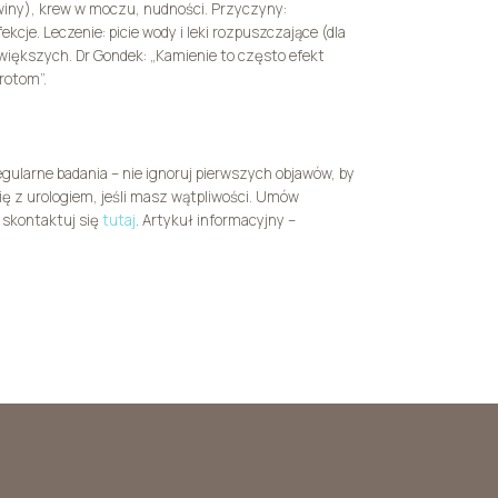
hwiny), krew w moczu, nudności. Przyczyny:
ekcje. Leczenie: picie wody i leki rozpuszczające (dla
a większych. Dr Gondek: „Kamienie to często efekt
wrotom”.
egularne badania – nie ignoruj pierwszych objawów, by
ę z urologiem, jeśli masz wątpliwości. Umów
 skontaktuj się
tutaj
. Artykuł informacyjny –