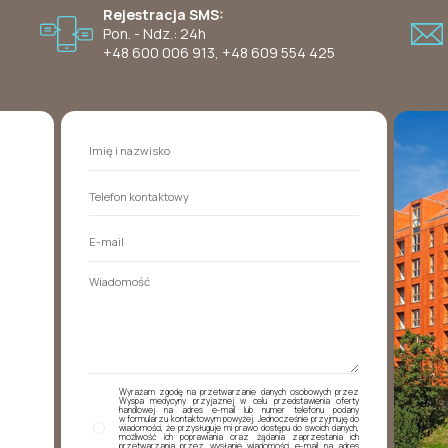
Rejestracja SMS:
Pon. - Ndz.: 24h
+48 600 006 913
,
+48 609 554 425
Wyrażam zgodę na przetwarzanie danych osobowych przez
Wyspa medycyny przyjaznej w celu przedstawienia oferty
handlowej na adres e-mail lub numer telefonu podany
w formularzu kontaktowym powyżej. Jednocześnie przyjmuję do
wiadomości, że przysługuje mi prawo dostępu do swoich danych,
możliwość ich poprawiania oraz żądania zaprzestania ich
przetwarzania przez wysłanie wiadomości e-mail na adres