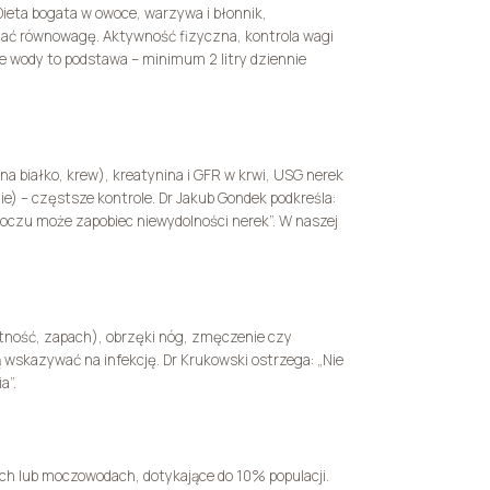
 Dieta bogata w owoce, warzywa i błonnik,
mać równowagę. Aktywność fizyczna, kontrola wagi
icie wody to podstawa – minimum 2 litry dziennie
na białko, krew), kreatynina i GFR w krwi, USG nerek
nie) – częstsze kontrole. Dr Jakub Gondek podkreśla:
oczu może zapobiec niewydolności nerek”. W naszej
tność, zapach), obrzęki nóg, zmęczenie czy
wskazywać na infekcję. Dr Krukowski ostrzega: „Nie
a”.
ch lub moczowodach, dotykające do 10% populacji.