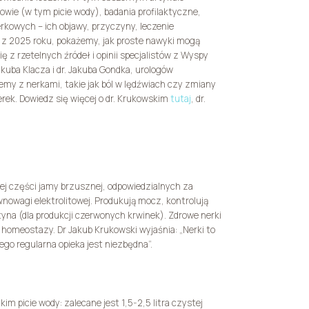
wie (w tym picie wody), badania profilaktyczne,
kowych – ich objawy, przyczyny, leczenie
 z 2025 roku, pokażemy, jak proste nawyki mogą
ę z rzetelnych źródeł i opinii specjalistów z Wyspy
kuba Klacza i dr. Jakuba Gondka, urologów
blemy z nerkami, takie jak ból w lędźwiach czy zmiany
erek. Dowiedz się więcej o dr. Krukowskim
tutaj
, dr.
nej części jamy brzusznej, odpowiedzialnych za
ównowagi elektrolitowej. Produkują mocz, kontrolują
na (dla produkcji czerwonych krwinek). Zdrowe nerki
la homeostazy. Dr Jakub Krukowski wyjaśnia: „Nerki to
ego regularna opieka jest niezbędna”.
m picie wody: zalecane jest 1,5-2,5 litra czystej