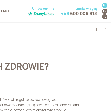
PL
Umów on-line
Umów wizytę
NTAKT
EN
+48
600 006 913
RU
CH ZDROWIE?
ltrów krwi i regulatorów równowagi wodno-
e nerkowe czy infekcje, są powszechnymi schorzeniami,
powiednio leczone. W tym obszernym artykule