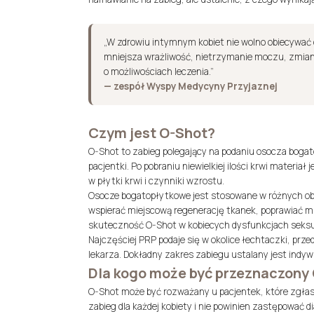
„W zdrowiu intymnym kobiet nie wolno obiecywać c
mniejsza wrażliwość, nietrzymanie moczu, zmian
o możliwościach leczenia.”
— zespół Wyspy Medycyny Przyjaznej
Czym jest O-Shot?
O-Shot to zabieg polegający na podaniu osocza bogat
pacjentki. Po pobraniu niewielkiej ilości krwi materi
w płytki krwi i czynniki wzrostu.
Osocze bogatopłytkowe jest stosowane w różnych ob
wspierać miejscową regenerację tkanek, poprawiać mik
skuteczność O-Shot w kobiecych dysfunkcjach seksua
Najczęściej PRP podaje się w okolice łechtaczki, prze
lekarza. Dokładny zakres zabiegu ustalany jest indywi
Dla kogo może być przeznaczony
O-Shot może być rozważany u pacjentek, które zgłasz
zabieg dla każdej kobiety i nie powinien zastępować d