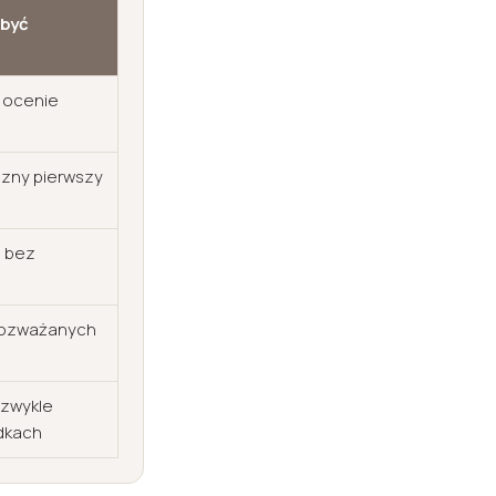
 być
o ocenie
czny pierwszy
e bez
rozważanych
 zwykle
dkach