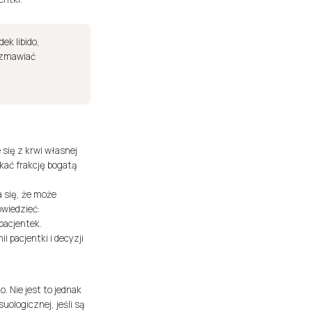
ek libido,
ozmawiać
się z krwi własnej
skać frakcję bogatą
 się, że może
owiedzieć:
pacjentek.
 pacjentki i decyzji
 Nie jest to jednak
uologicznej, jeśli są