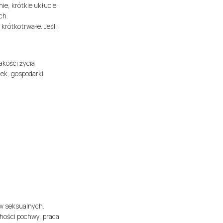
e, krótkie ukłucie
ch.
krótkotrwałe. Jeśli
akości życia
ek, gospodarki
ów seksualnych.
chości pochwy, praca