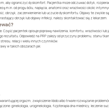
m, aby ograniczyć dyskomfort. Pacjentka może odczuwać dotyk, rozpierani
eżą m.in. od progu bólu, napięcia, anatomii oraz wrażliwości okolic intymny
ść, obrzęk, zaczerwienienie lub uczucie dyskomfortu. Objawy te zwykle są 
arastający obrzęk lub objawy infekcji, należy skontaktować się z lekarzem.
iewać?
. Część pacjentek opisuje poprawę nawilżenia, komfortu, wrażliwości lub j
o rezultatu. Odpowiedź na PRP zależy od przyczyny problemu, stanu tkan
tresu, relacji i wielu innych czynników.
rawy w takich obszarach jak:
.
warantującej orgazm, zwiększenie libido albo trwałe rozwiązanie problem
ączone: ginekologia, uroginekologia, fizjoterapia dna miednicy, leczenie su