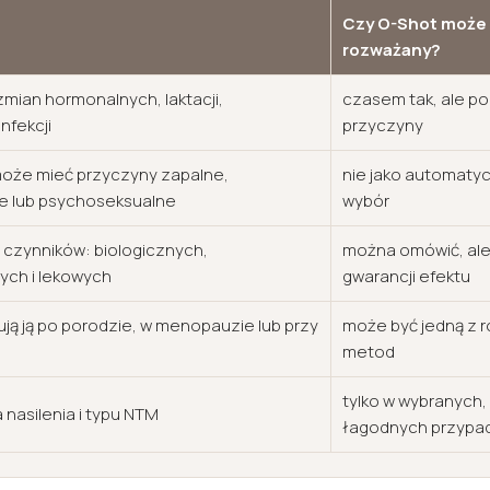
Czy O-Shot może
rozważany?
zmian hormonalnych, laktacji,
czasem tak, ale p
nfekcji
przyczyny
może mieć przyczyny zapalne,
nie jako automaty
e lub psychoseksualne
wybór
 czynników: biologicznych,
można omówić, al
ych i lekowych
gwarancji efektu
ją ją po porodzie, w menopauzie lub przy
może być jedną z 
metod
tylko w wybranych,
nasilenia i typu NTM
łagodnych przypa