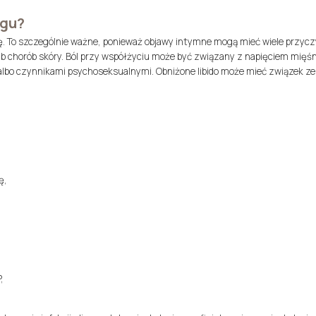
egu?
ę. To szczególnie ważne, ponieważ objawy intymne mogą mieć wiele przyc
lub chorób skóry. Ból przy współżyciu może być związany z napięciem mięśn
i albo czynnikami psychoseksualnymi. Obniżone libido może mieć związek ze 
ę,
,