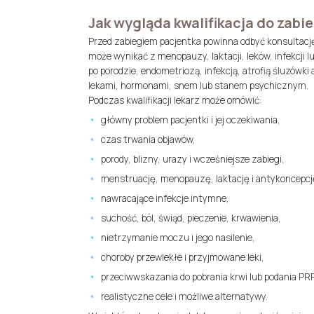
Jak wygląda kwalifikacja do zabi
Przed zabiegiem pacjentka powinna odbyć konsultacj
może wynikać z menopauzy, laktacji, leków, infekcji 
po porodzie, endometriozą, infekcją, atrofią śluzówk
lekami, hormonami, snem lub stanem psychicznym.
Podczas kwalifikacji lekarz może omówić:
główny problem pacjentki i jej oczekiwania,
czas trwania objawów,
porody, blizny, urazy i wcześniejsze zabiegi,
menstruację, menopauzę, laktację i antykoncepcj
nawracające infekcje intymne,
suchość, ból, świąd, pieczenie, krwawienia,
nietrzymanie moczu i jego nasilenie,
choroby przewlekłe i przyjmowane leki,
przeciwwskazania do pobrania krwi lub podania PRP
realistyczne cele i możliwe alternatywy.