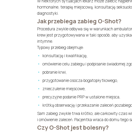
W niektórych sytuacjach lekarz może zalecić najpierw 
hormonalne, terapię miejscową, konsultację seksuolo
diagnostyki.
Jak przebiega zabieg O-Shot?
Procedura zwykle odbywa się w warunkach ambulatoryjny
krew jest przygotowywana w taki sposób, aby uzyska
intymne.
Typowy przebieg obejmuje:
konsultację i kwalifikację,
omówienie celu zabiegu i podpisanie świadomej zg
pobranie krwi,
przygotowanie osocza bogatopłytkowego,
znieczulenie miejscowe,
precyzyjne podanie PRP w ustalone miejsca,
krótką obserwację i przekazanie zaleceń pozabieg
Sam zabieg zwykle trwa krótko, ale całkowity czas 
i omówienie zaleceń. Pacjentka wraca do domu tego 
Czy O-Shot jest bolesny?