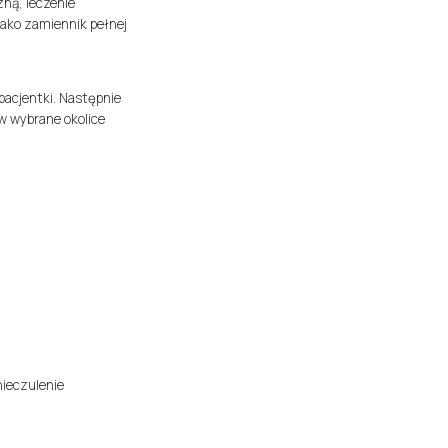
zną, leczenie
jako zamiennik pełnej
 pacjentki. Następnie
w wybrane okolice
nieczulenie