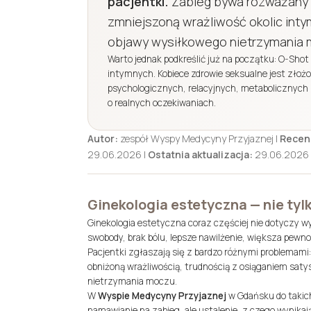
pacjentki.
Zabieg bywa rozważany u
zmniejszoną wrażliwość okolic int
objawy wysiłkowego nietrzymania 
Warto jednak podkreślić już na początku: O-Sho
intymnych. Kobiece zdrowie seksualne jest złoż
psychologicznych, relacyjnych, metabolicznych i
o realnych oczekiwaniach.
Autor:
zespół Wyspy Medycyny Przyjaznej |
Recen
29.06.2026 |
Ostatnia aktualizacja:
29.06.2026
Ginekologia estetyczna — nie tylk
Ginekologia estetyczna coraz częściej nie dotyczy wy
swobody, brak bólu, lepsze nawilżenie, większa pewnoś
Pacjentki zgłaszają się z bardzo różnymi problemam
obniżoną wrażliwością, trudnością z osiąganiem saty
nietrzymania moczu.
W
Wyspie Medycyny Przyjaznej
w Gdańsku do takich
namawianie na zabieg, ale ustalenie, z czego wynikaj