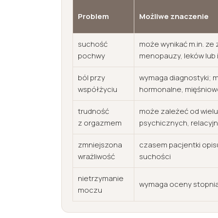
Problem
Możliwe znaczenie
suchość
może wynikać m.in. ze 
pochwy
menopauzy, leków lub i
ból przy
wymaga diagnostyki; 
współżyciu
hormonalne, mięśniow
trudność
może zależeć od wielu
z orgazmem
psychicznych, relacyjn
zmniejszona
czasem pacjentki opisu
wrażliwość
suchości
nietrzymanie
wymaga oceny stopnia 
moczu