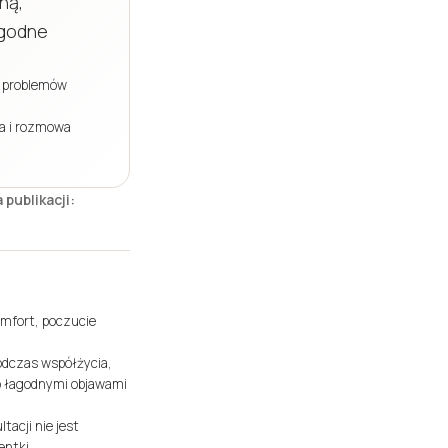
ną,
agodne
h problemów
ja i rozmowa
 publikacji:
omfort, poczucie
odczas współżycia,
bo łagodnymi objawami
acji nie jest
entki.