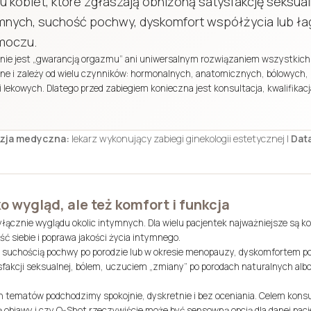
 kobiet, które zgłaszają obniżoną satysfakcję seksual
ymnych, suchość pochwy, dyskomfort współżycia lub ł
moczu.
t nie jest „gwarancją orgazmu” ani uniwersalnym rozwiązaniem wszystkic
one i zależy od wielu czynników: hormonalnych, anatomicznych, bólowych,
 lekowych. Dlatego przed zabiegiem konieczna jest konsultacja, kwalifikac
zja medyczna:
lekarz wykonujący zabiegi ginekologii estetycznej |
Data
o wygląd, ale też komfort i funkcja
łącznie wyglądu okolic intymnych. Dla wielu pacjentek najważniejsze są k
ć siebie i poprawa jakości życia intymnego.
i: suchością pochwy po porodzie lub w okresie menopauzy, dyskomfortem p
sfakcji seksualnej, bólem, uczuciem „zmiany” po porodach naturalnych al
 tematów podchodzimy spokojnie, dyskretnie i bez oceniania. Celem konsult
ą objawy i czy O-Shot rzeczywiście może być sensowną opcją dla danej pacj