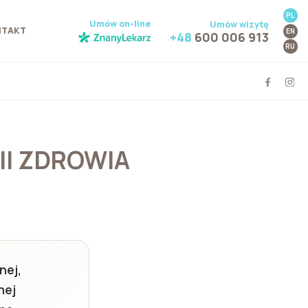
PL
Umów on-line
Umów wizytę
NTAKT
EN
+48
600 006 913
RU
II ZDROWIA
nej,
nej