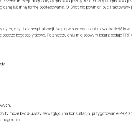
leczenie infekcji, diagnostykę ginekologiczną, fizjoterapię uroginekologic
giczną lub inną formę postępowania. O-Shot nie powinien być traktowany 
ch, czyli bez hospitalizacji. Najpierw pobierana jest niewielka ilość krwi
ć osocze bogatopłytkowe. Po znieczuleniu miejscowym lekarz podaje PRP 
ody,
owych.
wizyty może być dłuższy ze względu na konsultację, przygotowanie PRP, z
samego dnia.