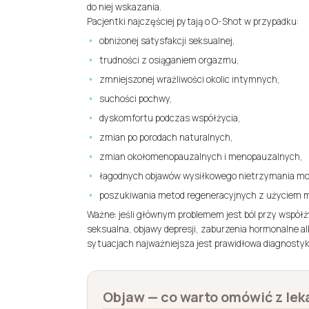
do niej wskazania.
Pacjentki najczęściej pytają o O-Shot w przypadku:
obniżonej satysfakcji seksualnej,
trudności z osiąganiem orgazmu,
zmniejszonej wrażliwości okolic intymnych,
suchości pochwy,
dyskomfortu podczas współżycia,
zmian po porodach naturalnych,
zmian okołomenopauzalnych i menopauzalnych,
łagodnych objawów wysiłkowego nietrzymania m
poszukiwania metod regeneracyjnych z użyciem m
Ważne: jeśli głównym problemem jest ból przy współż
seksualna, objawy depresji, zaburzenia hormonalne a
sytuacjach najważniejsza jest prawidłowa diagnostyka
Objaw — co warto omówić z le