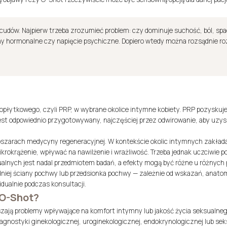
udów. Najpierw trzeba zrozumieć problem: czy dominuje suchość, ból, spad
y hormonalne czy napięcie psychiczne. Dopiero wtedy można rozsądnie r
opłytkowego, czyli PRP, w wybrane okolice intymne kobiety. PRP pozyskuje 
ał jest odpowiednio przygotowywany, najczęściej przez odwirowanie, aby uzy
szarach medycyny regeneracyjnej. W kontekście okolic intymnych zakłada
rokrążenie, wpływać na nawilżenie i wrażliwość. Trzeba jednak uczciwie p
lnych jest nadal przedmiotem badań, a efekty mogą być różne u różnych 
dniej ściany pochwy lub przedsionka pochwy — zależnie od wskazań, anatomii
dualnie podczas konsultacji.
 O-Shot?
ają problemy wpływające na komfort intymny lub jakość życia seksualnego.
iagnostyki ginekologicznej, uroginekologicznej, endokrynologicznej lub seks