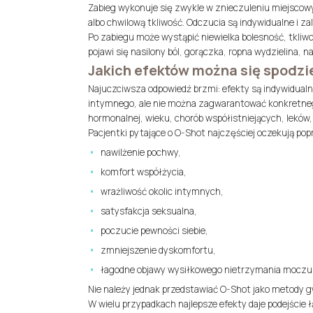
Zabieg wykonuje się zwykle w znieczuleniu miejscowy
albo chwilową tkliwość. Odczucia są indywidualne i zal
Po zabiegu może wystąpić niewielka bolesność, tkliwo
pojawi się nasilony ból, gorączka, ropna wydzielina, n
Jakich efektów można się spodz
Najuczciwsza odpowiedź brzmi: efekty są indywidualne
intymnego, ale nie można zagwarantować konkretneg
hormonalnej, wieku, chorób współistniejących, leków, s
Pacjentki pytające o O-Shot najczęściej oczekują pop
nawilżenie pochwy,
komfort współżycia,
wrażliwość okolic intymnych,
satysfakcja seksualna,
poczucie pewności siebie,
zmniejszenie dyskomfortu,
łagodne objawy wysiłkowego nietrzymania moczu
Nie należy jednak przedstawiać O-Shot jako metody g
W wielu przypadkach najlepsze efekty daje podejście ł