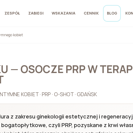
ZESPÓŁ
ZABIEGI
WSKAZANIA
CENNIK
BLOG
KO
ymnego kobiet
U — OSOCZE PRP W TERAP
T
TYMNE KOBIET · PRP · O-SHOT · GDAŃSK
a z zakresu ginekologii estetycznej i regeneracyj
 bogatopłytkowe, czyli PRP, pozyskane z krwi włas