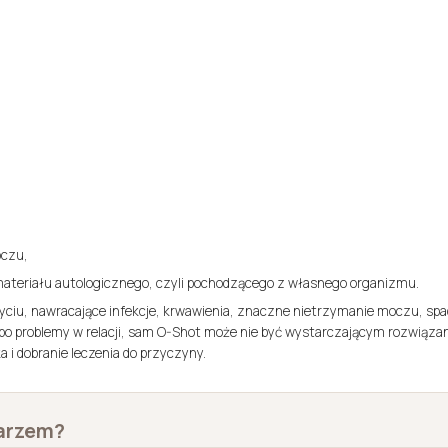
oczu,
ateriału autologicznego, czyli pochodzącego z własnego organizmu.
yciu, nawracające infekcje, krwawienia, znaczne nietrzymanie moczu, spad
lbo problemy w relacji, sam O-Shot może nie być wystarczającym rozwiąza
 i dobranie leczenia do przyczyny.
karzem?