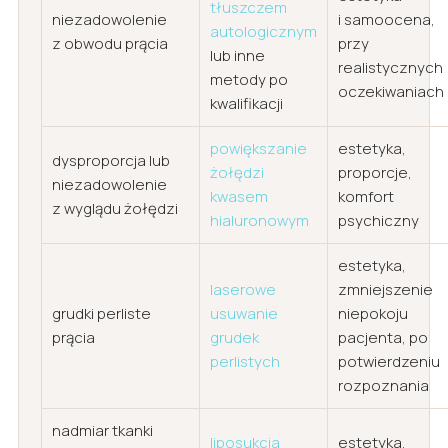
tłuszczem
niezadowolenie
i samoocena,
autologicznym
z obwodu prącia
przy
lub inne
realistycznych
metody po
oczekiwaniach
kwalifikacji
powiększanie
estetyka,
dysproporcja lub
żołędzi
proporcje,
niezadowolenie
kwasem
komfort
z wyglądu żołędzi
hialuronowym
psychiczny
estetyka,
laserowe
zmniejszenie
grudki perliste
usuwanie
niepokoju
prącia
grudek
pacjenta, po
perlistych
potwierdzeniu
rozpoznania
nadmiar tkanki
liposukcja
estetyka,