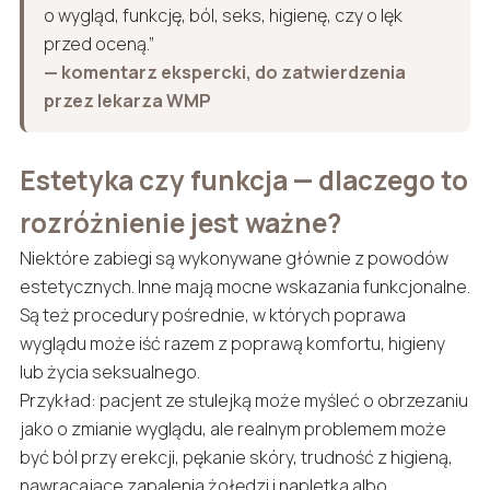
o wygląd, funkcję, ból, seks, higienę, czy o lęk
przed oceną.”
— komentarz ekspercki, do zatwierdzenia
przez lekarza WMP
Estetyka czy funkcja — dlaczego to
rozróżnienie jest ważne?
Niektóre zabiegi są wykonywane głównie z powodów
estetycznych. Inne mają mocne wskazania funkcjonalne.
Są też procedury pośrednie, w których poprawa
wyglądu może iść razem z poprawą komfortu, higieny
lub życia seksualnego.
Przykład: pacjent ze stulejką może myśleć o obrzezaniu
jako o zmianie wyglądu, ale realnym problemem może
być ból przy erekcji, pękanie skóry, trudność z higieną,
nawracające zapalenia żołędzi i napletka albo