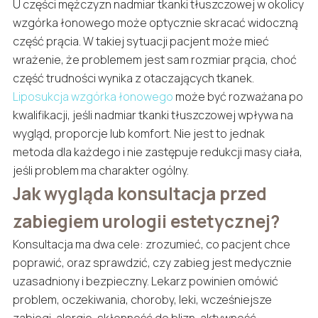
U części mężczyzn nadmiar tkanki tłuszczowej w okolicy
wzgórka łonowego może optycznie skracać widoczną
część prącia. W takiej sytuacji pacjent może mieć
wrażenie, że problemem jest sam rozmiar prącia, choć
część trudności wynika z otaczających tkanek.
Liposukcja wzgórka łonowego
może być rozważana po
kwalifikacji, jeśli nadmiar tkanki tłuszczowej wpływa na
wygląd, proporcje lub komfort. Nie jest to jednak
metoda dla każdego i nie zastępuje redukcji masy ciała,
jeśli problem ma charakter ogólny.
Jak wygląda konsultacja przed
zabiegiem urologii estetycznej?
Konsultacja ma dwa cele: zrozumieć, co pacjent chce
poprawić, oraz sprawdzić, czy zabieg jest medycznie
uzasadniony i bezpieczny. Lekarz powinien omówić
problem, oczekiwania, choroby, leki, wcześniejsze
zabiegi, alergie, skłonność do blizn, aktywność