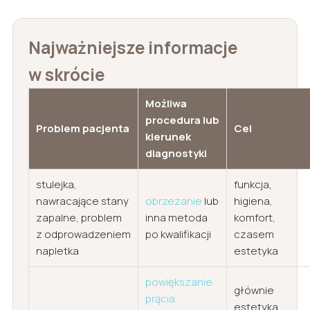
Najważniejsze informacje
w skrócie
Możliwa
procedura lub
Problem pacjenta
Cel
kierunek
diagnostyki
stulejka,
funkcja,
nawracające stany
obrzezanie
lub
higiena,
zapalne, problem
inna metoda
komfort,
z odprowadzeniem
po kwalifikacji
czasem
napletka
estetyka
powiększanie
głównie
prącia
estetyka