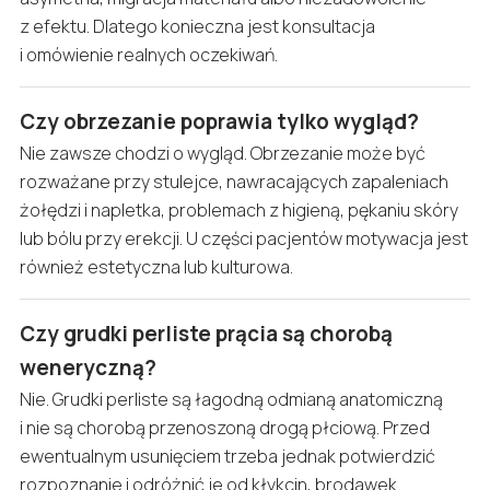
z efektu. Dlatego konieczna jest konsultacja
i omówienie realnych oczekiwań.
Czy obrzezanie poprawia tylko wygląd?
Nie zawsze chodzi o wygląd. Obrzezanie może być
rozważane przy stulejce, nawracających zapaleniach
żołędzi i napletka, problemach z higieną, pękaniu skóry
lub bólu przy erekcji. U części pacjentów motywacja jest
również estetyczna lub kulturowa.
Czy grudki perliste prącia są chorobą
weneryczną?
Nie. Grudki perliste są łagodną odmianą anatomiczną
i nie są chorobą przenoszoną drogą płciową. Przed
ewentualnym usunięciem trzeba jednak potwierdzić
rozpoznanie i odróżnić je od kłykcin, brodawek