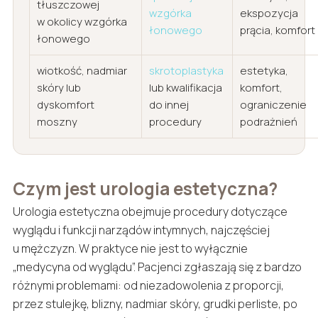
tłuszczowej
wzgórka
ekspozycja
w okolicy wzgórka
łonowego
prącia, komfort
łonowego
wiotkość, nadmiar
skrotoplastyka
estetyka,
skóry lub
lub kwalifikacja
komfort,
dyskomfort
do innej
ograniczenie
moszny
procedury
podrażnień
Czym jest urologia estetyczna?
Urologia estetyczna obejmuje procedury dotyczące
wyglądu i funkcji narządów intymnych, najczęściej
u mężczyzn. W praktyce nie jest to wyłącznie
„medycyna od wyglądu”. Pacjenci zgłaszają się z bardzo
różnymi problemami: od niezadowolenia z proporcji,
przez stulejkę, blizny, nadmiar skóry, grudki perliste, po