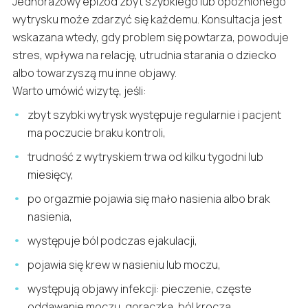
Jednorazowy epizod zbyt szybkiego lub opóźnionego
wytrysku może zdarzyć się każdemu. Konsultacja jest
wskazana wtedy, gdy problem się powtarza, powoduje
stres, wpływa na relację, utrudnia starania o dziecko
albo towarzyszą mu inne objawy.
Warto umówić wizytę, jeśli:
zbyt szybki wytrysk występuje regularnie i pacjent
ma poczucie braku kontroli,
trudność z wytryskiem trwa od kilku tygodni lub
miesięcy,
po orgazmie pojawia się mało nasienia albo brak
nasienia,
występuje ból podczas ejakulacji,
pojawia się krew w nasieniu lub moczu,
występują objawy infekcji: pieczenie, częste
oddawanie moczu, gorączka, ból krocza,