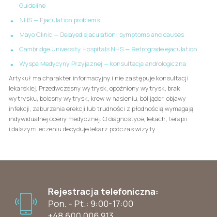
Guideline
NHS — Ejaculation problems
Mayo Clinic — Delayed ejaculation: symptoms and causes
Cambridge University Hospitals NHS — Retrograde ejaculation
Wyspa Medycyny Przyjaznej — konsultacja andrologiczna
Artykuł ma charakter informacyjny i nie zastępuje konsultacji
lekarskiej. Przedwczesny wytrysk, opóźniony wytrysk, brak
wytrysku, bolesny wytrysk, krew w nasieniu, ból jąder, objawy
infekcji, zaburzenia erekcji lub trudności z płodnością wymagają
indywidualnej oceny medycznej. O diagnostyce, lekach, terapii
i dalszym leczeniu decyduje lekarz podczas wizyty.
Rejestracja telefoniczna:
Pon. - Pt.: 9:00-17:00
+48 600 006 913