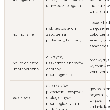
stany po zabiegach
moczu, kre
w nasieniu
spadek libid
niski testosteron,
zmęczenie
hormonalne
zaburzenia
zaburzenia
prolaktyny, tarczycy
erekcji, go
samopoczu
cukrzyca,
brak wytrys
neurologiczne
uszkodzenia nerwów,
wytrysk ws
i metaboliczne
choroby
zaburzenia
neurologiczne
część leków
gdy proble
przeciwdepresyjnych,
pojawia się
polekowe
urologicznych,
włączeniu l
neurologicznych i na
zmianie lek
nadciśnienie