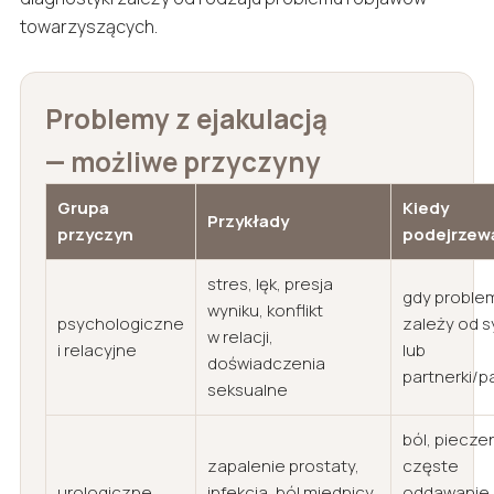
towarzyszących.
Problemy z ejakulacją
— możliwe przyczyny
Grupa
Kiedy
Przykłady
przyczyn
podejrzew
stres, lęk, presja
gdy proble
wyniku, konflikt
psychologiczne
zależy od s
w relacji,
i relacyjne
lub
doświadczenia
partnerki/p
seksualne
ból, piecze
zapalenie prostaty,
częste
urologiczne
infekcja, ból miednicy,
oddawanie