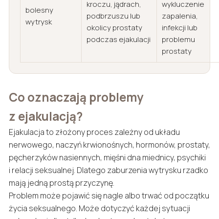
kroczu, jądrach,
wykluczenie
bolesny
podbrzuszu lub
zapalenia,
wytrysk
okolicy prostaty
infekcji lub
podczas ejakulacji
problemu
prostaty
Co oznaczają problemy
z ejakulacją?
Ejakulacja to złożony proces zależny od układu
nerwowego, naczyń krwionośnych, hormonów, prostaty,
pęcherzyków nasiennych, mięśni dna miednicy, psychiki
i relacji seksualnej. Dlatego zaburzenia wytrysku rzadko
mają jedną prostą przyczynę.
Problem może pojawić się nagle albo trwać od początku
życia seksualnego. Może dotyczyć każdej sytuacji