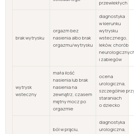
przewlekłych
diagnostyka
w kierunku
orgazm bez
wytrysku
brak wytrysku
nasienia albo brak
wstecznego,
orgazmu/wytrysku
leków, chorób
neurologicznyc
i zabiegów
mała ilość
ocena
nasienia lub brak
urologiczna,
wytrysk
nasienia na
szczególnie prz
wsteczny
zewnątrz, czasem
staraniach
mętny mocz po
o dziecko
orgazmie
diagnostyka
ból w prąciu,
urologiczna,