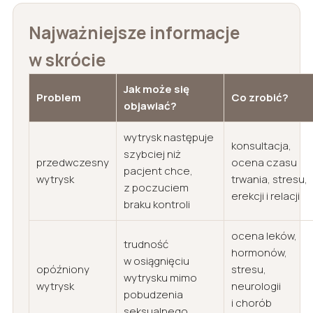
Najważniejsze informacje
w skrócie
Jak może się
Problem
Co zrobić?
objawiać?
wytrysk następuje
konsultacja,
szybciej niż
przedwczesny
ocena czasu
pacjent chce,
wytrysk
trwania, stresu,
z poczuciem
erekcji i relacji
braku kontroli
ocena leków,
trudność
hormonów,
w osiągnięciu
opóźniony
stresu,
wytrysku mimo
wytrysk
neurologii
pobudzenia
i chorób
seksualnego