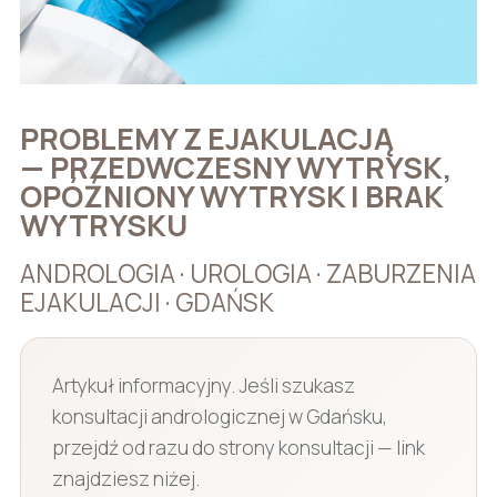
PROBLEMY Z EJAKULACJĄ
— PRZEDWCZESNY WYTRYSK,
OPÓŹNIONY WYTRYSK I BRAK
WYTRYSKU
ANDROLOGIA · UROLOGIA · ZABURZENIA
EJAKULACJI · GDAŃSK
Artykuł informacyjny. Jeśli szukasz
konsultacji andrologicznej w Gdańsku,
przejdź od razu do strony konsultacji — link
znajdziesz niżej.