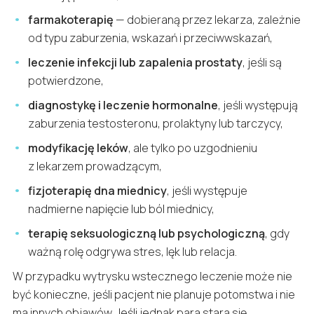
farmakoterapię
— dobieraną przez lekarza, zależnie
od typu zaburzenia, wskazań i przeciwwskazań,
leczenie infekcji lub zapalenia prostaty
, jeśli są
potwierdzone,
diagnostykę i leczenie hormonalne
, jeśli występują
zaburzenia testosteronu, prolaktyny lub tarczycy,
modyfikację leków
, ale tylko po uzgodnieniu
z lekarzem prowadzącym,
fizjoterapię dna miednicy
, jeśli występuje
nadmierne napięcie lub ból miednicy,
terapię seksuologiczną lub psychologiczną
, gdy
ważną rolę odgrywa stres, lęk lub relacja.
W przypadku wytrysku wstecznego leczenie może nie
być konieczne, jeśli pacjent nie planuje potomstwa i nie
ma innych objawów. Jeśli jednak para stara się