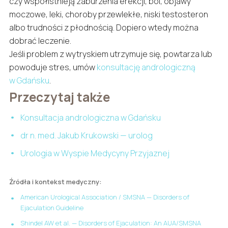
czy współistnieją zaburzenia erekcji, ból, objawy
moczowe, leki, choroby przewlekłe, niski testosteron
albo trudności z płodnością. Dopiero wtedy można
dobrać leczenie.
Jeśli problem z wytryskiem utrzymuje się, powtarza lub
powoduje stres, umów
konsultację andrologiczną
w Gdańsku
.
Przeczytaj także
Konsultacja andrologiczna w Gdańsku
dr n. med. Jakub Krukowski — urolog
Urologia w Wyspie Medycyny Przyjaznej
Źródła i kontekst medyczny:
American Urological Association / SMSNA — Disorders of
Ejaculation Guideline
Shindel AW et al. — Disorders of Ejaculation: An AUA/SMSNA