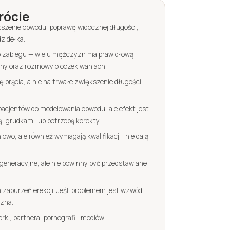
rócie
kszenie obwodu, poprawę widocznej długości,
zidełka.
o zabiegu — wielu mężczyzn ma prawidłową
eny oraz rozmowy o oczekiwaniach.
prącia, a nie na trwałe zwiększenie długości
cjentów do modelowania obwodu, ale efekt jest
, grudkami lub potrzebą korekty.
owo, ale również wymagają kwalifikacji i nie dają
generacyjne, ale nie powinny być przedstawiane
zaburzeń erekcji. Jeśli problemem jest wzwód,
czna.
rki, partnera, pornografii, mediów