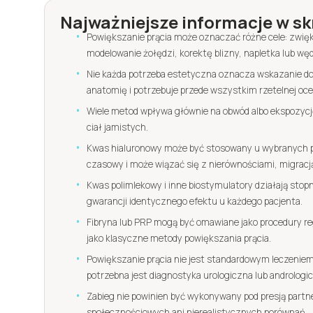
Najważniejsze informacje w sk
Powiększanie prącia może oznaczać różne cele: zwię
modelowanie żołędzi, korektę blizny, napletka lub węd
Nie każda potrzeba estetyczna oznacza wskazanie d
anatomię i potrzebuje przede wszystkim rzetelnej oc
Wiele metod wpływa głównie na obwód albo ekspozycję 
ciał jamistych.
Kwas hialuronowy może być stosowany u wybranych pa
czasowy i może wiązać się z nierównościami, migracją
Kwas polimlekowy i inne biostymulatory działają stopni
gwarancji identycznego efektu u każdego pacjenta.
Fibryna lub PRP mogą być omawiane jako procedury re
jako klasyczne metody powiększania prącia.
Powiększanie prącia nie jest standardowym leczeniem 
potrzebna jest diagnostyka urologiczna lub andrologi
Zabieg nie powinien być wykonywany pod presją partne
społecznościowych ani nierealistycznych porównań.