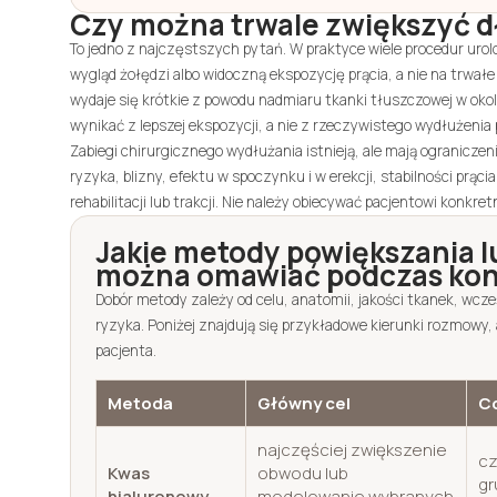
Czy można trwale zwiększyć d
To jedno z najczęstszych pytań. W praktyce wiele procedur uro
wygląd żołędzi albo widoczną ekspozycję prącia, a nie na trwałe 
wydaje się krótkie z powodu nadmiaru tkanki tłuszczowej w oko
wynikać z lepszej ekspozycji, a nie z rzeczywistego wydłużenia 
Zabiegi chirurgicznego wydłużania istnieją, ale mają ogranicz
ryzyka, blizny, efektu w spoczynku i w erekcji, stabilności prą
rehabilitacji lub trakcji. Nie należy obiecywać pacjentowi konkre
Jakie metody powiększania 
można omawiać podczas kons
Dobór metody zależy od celu, anatomii, jakości tkanek, wcze
ryzyka. Poniżej znajdują się przykładowe kierunki rozmowy,
pacjenta.
Metoda
Główny cel
C
najczęściej zwiększenie
cz
Kwas
obwodu lub
gr
hialuronowy
modelowanie wybranych