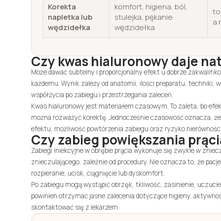
Korekta
komfort, higiena, ból,
to
napletka lub
stulejka, pękanie
a 
wędzidełka
wędzidełka
Czy kwas hialuronowy daje nat
Może dawać subtelny i proporcjonalny efekt u dobrze zakwalifik
każdemu. Wynik zależy od anatomii, ilości preparatu, techniki, 
współżycia po zabiegu i przestrzegania zaleceń.
Kwas hialuronowy jest materiałem czasowym. To zaleta, bo efek
można rozważyć korektę. Jednocześnie czasowość oznacza, że
efektu, możliwość powtórzenia zabiegu oraz ryzyko nierówności,
Czy zabieg powiększania prącia
Zabiegi iniekcyjne w obrębie prącia wykonuje się zwykle w zni
znieczulającego, zależnie od procedury. Nie oznacza to, że pacj
rozpieranie, ucisk, ciągnięcie lub dyskomfort.
Po zabiegu mogą wystąpić obrzęk, tkliwość, zasinienie, uczucie
powinien otrzymać jasne zalecenia dotyczące higieny, aktywnośc
skontaktować się z lekarzem.