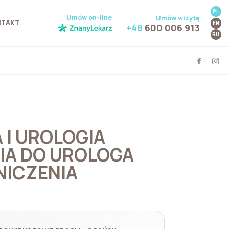
PL
Umów on-line
Umów wizytę
NTAKT
EN
+48
600 006 913
RU
 I UROLOGIA
IA DO UROLOGA
NICZENIA