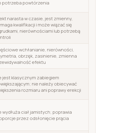
b potrzeba powtórzenia
ekt narasta w czasie, jest zmienny,
maga kwalifikacji i może wiązać się
grudkami, nierównościami lub potrzebą
ntroli
ęściowe wchłanianie, nierówności,
ymetria, obrzęk, zasinienie, zmienna
zewidywalność efektu
e jest klasycznym zabiegiem
większającym; nie należy obiecywać
iększenia rozmiaru ani poprawy erekcji
e wydłuża ciał jamistych; poprawia
oporcje przez odsłonięcie prącia