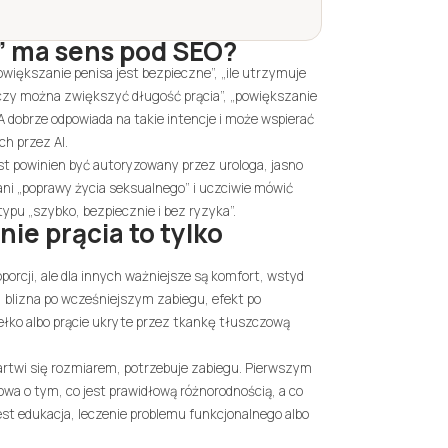
” ma sens pod SEO?
owiększanie penisa jest bezpieczne”, „ile utrzymuje
 „czy można zwiększyć długość prącia”, „powiększanie
 dobrze odpowiada na takie intencje i może wspierać
h przez AI.
st powinien być autoryzowany przez urologa, jasno
ani „poprawy życia seksualnego” i uczciwie mówić
typu „szybko, bezpiecznie i bez ryzyka”.
ie prącia to tylko
orcji, ale dla innych ważniejsze są komfort, wstyd
 blizna po wcześniejszym zabiegu, efekt po
dełko albo prącie ukryte przez tkankę tłuszczową
artwi się rozmiarem, potrzebuje zabiegu. Pierwszym
wa o tym, co jest prawidłową różnorodnością, a co
st edukacja, leczenie problemu funkcjonalnego albo