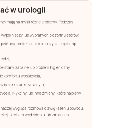
ć w urologii
nci mają na myśli różne problemy. Podczas
 wypełniaczy lub wybranych biostymulatorów,
ość anatomiczna, ale ekspozycja prącia, np.
łędzi,
ce stany zapalne lub problem higieniczny,
nie komfortu współżycia,
zie albo stanie zapalnym,
dyce’a, kłykciny lub inne zmiany, które najpierw
 Inaczej wygląda rozmowa o zwiększeniu obwodu,
erekcji, krótkim wędzidełku lub zmianach