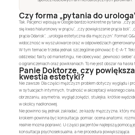
Czy forma „pytania do urologa
Tak. Pacjenci wpisują w Google bardzo konkretne pytania: „czy p
się kwas hialuronowy w prąciu”, „czy powiększanie prącia boli”,
prącia Gdańsk”, „urologia estetyczna dla mężczyzn”. Format Q&A
widoczność w wyszukiwarce oraz w odpowiedziach generowanyc
W tym temacie trzeba jednak szczególnie pilnować E-E-A-T. Tek
oddzielać fakty od marketingu, nie obiecywać „pewności siebie” 
o ograniczeniach oraz powikłaniach. To nie jest obszar na hasła 
Panie Doktorze, czy powiększan
kwestia estetyki?
Nie zawsze. Dla części mężczyzn problem dotyczy wyglądu i prop
w sytuacjach intymnych, trudność w akceptacji własnego ciała,
obrzezaniu, asymetria, wygląd żołędzi, stulejka, krótkie wędzi
w okolicy nadłonowej.
Nie powinno się jednak zakładać, że każdy mężczyzna, który m
krokiem powinna być konsultacja: pomiar, ocena anatomii, rozmo
realnie można poprawić. U części pacjentów najlepszą pomocą je
konsultacja psychoseksualna, a nie procedura powiększająca.