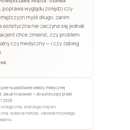
POWIĘKSZANIE PRĄCIA · GDAŃSK
, poprawa wyglądu żołędzi czy
u mężczyzn myśli długo, zanim
ia estetyczna nie zaczyna się jednak
acjent chce zmienić, czy problem
ualny czy medyczny — i czy zabieg
.
 HA
cyjne na podstawie wiedzy medycznej
d. Jakub Krukowski — do autoryzacji przed
7.2026
urologicznej, andrologicznej ani
tycznej, wyborze metody, zakresie możliwego
adaniu.