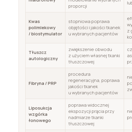
lu
proporcji
ef
Kwas
stopniowa poprawa
wy
polimlekowy
objętości i jakości tkanek
z 
/ biostymulator
u wybranych pacjentów
ko
zwiększenie obwodu
cz
Tłuszcz
z użyciem własnej tkanki
as
autologiczny
tłuszczowej
pr
procedura
ni
regeneracyjna, poprawa
Fibryna / PRP
po
jakości tkanek
zw
u wybranych pacjentów
poprawa widocznej
Liposukcja
ekspozycji prącia przy
ni
wzgórka
nadmiarze tkanki
pr
łonowego
tłuszczowej