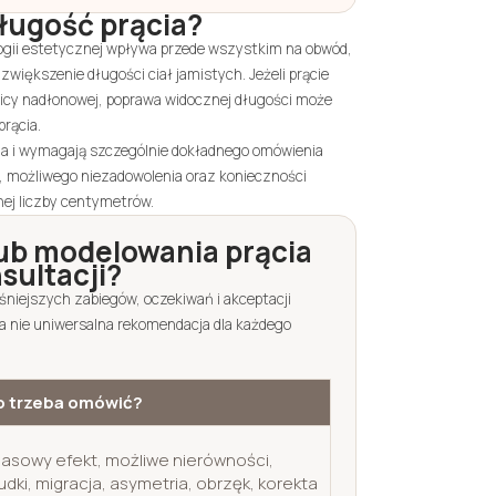
ługość prącia?
logii estetycznej wpływa przede wszystkim na obwód,
zwiększenie długości ciał jamistych. Jeżeli prącie
licy nadłonowej, poprawa widocznej długości może
prącia.
enia i wymagają szczególnie dokładnego omówienia
cia, możliwego niezadowolenia oraz konieczności
tnej liczby centymetrów.
lub modelowania prącia
ultacji?
śniejszych zabiegów, oczekiwań i akceptacji
 a nie uniwersalna rekomendacja dla każdego
o trzeba omówić?
asowy efekt, możliwe nierówności,
udki, migracja, asymetria, obrzęk, korekta