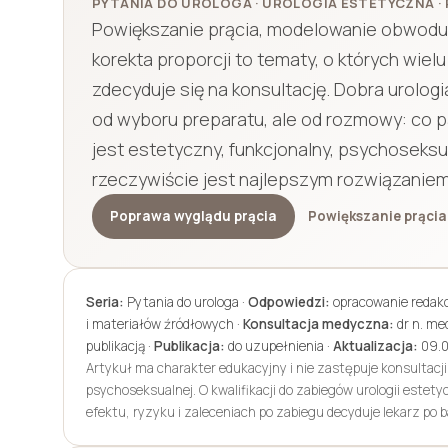
PYTANIA DO UROLOGA · UROLOGIA ESTETYCZNA · 
Powiększanie prącia, modelowanie obwodu
korekta proporcji to tematy, o których wiel
zdecyduje się na konsultację. Dobra urolog
od wyboru preparatu, ale od rozmowy: co p
jest estetyczny, funkcjonalny, psychoseks
rzeczywiście jest najlepszym rozwiązaniem
Poprawa wyglądu prącia
Powiększanie prącia
Seria:
Pytania do urologa ·
Odpowiedzi:
opracowanie redak
i materiałów źródłowych ·
Konsultacja medyczna:
dr n. me
publikacją ·
Publikacja:
do uzupełnienia ·
Aktualizacja:
09.0
Artykuł ma charakter edukacyjny i nie zastępuje konsultacji 
psychoseksualnej. O kwalifikacji do zabiegów urologii este
efektu, ryzyku i zaleceniach po zabiegu decyduje lekarz po b