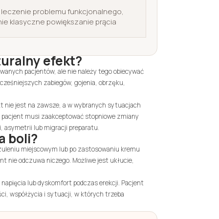
 leczenie problemu funkcjonalnego,
nie klasyczne powiększanie prącia
uralny efekt?
owanych pacjentów, ale nie należy tego obiecywać
wcześniejszych zabiegów, gojenia, obrzęku,
t nie jest na zawsze, a w wybranych sytuacjach
 pacjent musi zaakceptować stopniowe zmiany
 asymetrii lub migracji preparatu.
 boli?
eczuleniu miejscowym lub po zastosowaniu kremu
ent nie odczuwa niczego. Możliwe jest ukłucie,
 napięcia lub dyskomfort podczas erekcji. Pacjent
i, współżycia i sytuacji, w których trzeba