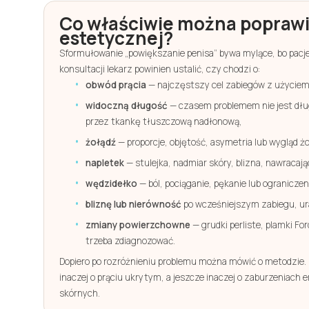
Co właściwie można poprawia
estetycznej?
Sformułowanie „powiększanie penisa” bywa mylące, bo pacje
konsultacji lekarz powinien ustalić, czy chodzi o:
obwód prącia
— najczęstszy cel zabiegów z użyciem
widoczną długość
— czasem problemem nie jest dług
przez tkankę tłuszczową nadłonową,
żołądź
— proporcje, objętość, asymetria lub wygląd żo
napletek
— stulejka, nadmiar skóry, blizna, nawracają
wędzidełko
— ból, pociąganie, pękanie lub ogranicze
bliznę lub nierówność
po wcześniejszym zabiegu, ura
zmiany powierzchowne
— grudki perliste, plamki For
trzeba zdiagnozować.
Dopiero po rozróżnieniu problemu można mówić o metodzie.
inaczej o prąciu ukrytym, a jeszcze inaczej o zaburzeniach 
skórnych.