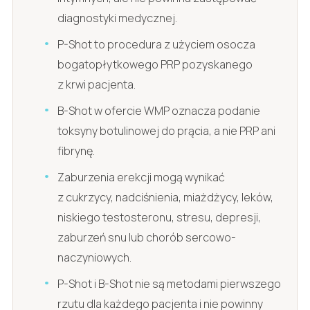
diagnostyki medycznej.
P-Shot to procedura z użyciem osocza
bogatopłytkowego PRP pozyskanego
z krwi pacjenta.
B-Shot w ofercie WMP oznacza podanie
toksyny botulinowej do prącia, a nie PRP ani
fibrynę.
Zaburzenia erekcji mogą wynikać
z cukrzycy, nadciśnienia, miażdżycy, leków,
niskiego testosteronu, stresu, depresji,
zaburzeń snu lub chorób sercowo-
naczyniowych.
P-Shot i B-Shot nie są metodami pierwszego
rzutu dla każdego pacjenta i nie powinny