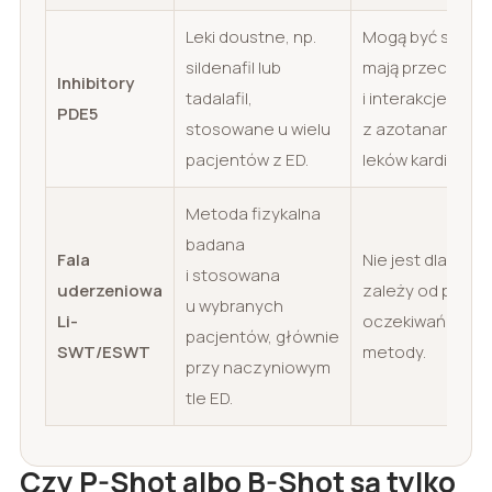
Leki doustne, np.
Mogą być skutec
sildenafil lub
mają przeciwwsk
Inhibitory
tadalafil,
i interakcje, zw
PDE5
stosowane u wielu
z azotanami ora
pacjentów z ED.
leków kardiologi
Metoda fizykalna
badana
Fala
Nie jest dla każ
i stosowana
uderzeniowa
zależy od przyc
u wybranych
Li-
oczekiwań i dos
pacjentów, głównie
SWT/ESWT
metody.
przy naczyniowym
tle ED.
Czy P-Shot albo B-Shot są tylko