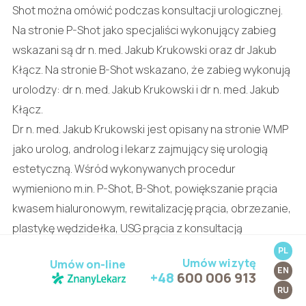
Shot można omówić podczas konsultacji urologicznej.
Na stronie P-Shot jako specjaliści wykonujący zabieg
wskazani są dr n. med. Jakub Krukowski oraz dr Jakub
Kłącz. Na stronie B-Shot wskazano, że zabieg wykonują
urolodzy: dr n. med. Jakub Krukowski i dr n. med. Jakub
Kłącz.
Dr n. med. Jakub Krukowski jest opisany na stronie WMP
jako urolog, androlog i lekarz zajmujący się urologią
estetyczną. Wśród wykonywanych procedur
wymieniono m.in. P-Shot, B-Shot, powiększanie prącia
kwasem hialuronowym, rewitalizację prącia, obrzezanie,
plastykę wędzidełka, USG prącia z konsultacją
urologiczną oraz wazektomię.
PL
Umów wizytę
Umów on-line
Aktualny zakres procedur, wskazania,
EN
+48
600 006 913
przeciwwskazania, koszt, rodzaj preparatu i zalecenia
RU