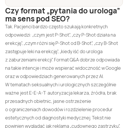
Czy format „pytania do urologa”
ma sens pod SEO?
Tak. Pacjenci bardzo często szukają konkretnych
odpowiedzi: „czym jest P-Shot”, „czy P-Shot działa na
erekcję”, „czym różni się P-Shot od B-Shot”, „czy B-Shot
zastępuje leki na erekcję”, „kiedy iść do urologa
z zaburzeniami erekcji”. Format Q&A dobrze odpowiada
na takie intencje i może wspierać widoczność w Google
oraz w odpowiedziach generowanych przez AI.
W tematach seksualnych i urologicznych szczególnie
ważne jest E-E-A-T: autoryzacja lekarza, źródła, brak
przesadnych obietnic, jasne ostrzeżenie
o ograniczeniach dowodów i rozdzielenie procedur
estetycznych od diagnostyki medycznej. Tekst nie
powinien wyglądać jak reklama „cudownego zastrzyku”,