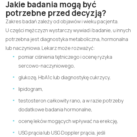
Jakie badania mogą być
potrzebne przed decyzją?
Zakres badań zależy od objawów i wieku pacjenta.
U części mężczyzn wystarczy wywiad i badanie, u innych
potrzebna jest diagnostyka metaboliczna, hormonalna
lub naczyniowa. Lekarz może rozważyć:
pomiar ciśnienia tętniczego i ocenę ryzyka
sercowo-naczyniowego,
glukozę, HbA1c lub diagnostykę cukrzycy,
lipidogram,
testosteron całkowity rano, a w razie potrzeby
dodatkowe badania hormonalne,
ocenę leków mogących wpływać na erekcję,
USG prącia lub USG Doppler prącia, jeśli