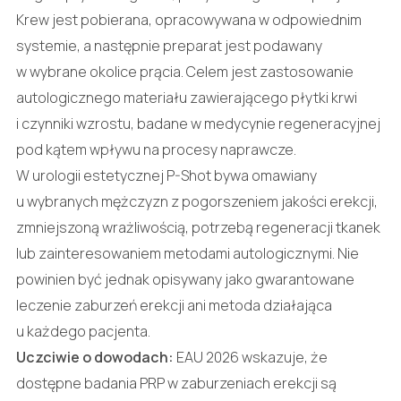
Krew jest pobierana, opracowywana w odpowiednim
systemie, a następnie preparat jest podawany
w wybrane okolice prącia. Celem jest zastosowanie
autologicznego materiału zawierającego płytki krwi
i czynniki wzrostu, badane w medycynie regeneracyjnej
pod kątem wpływu na procesy naprawcze.
W urologii estetycznej P-Shot bywa omawiany
u wybranych mężczyzn z pogorszeniem jakości erekcji,
zmniejszoną wrażliwością, potrzebą regeneracji tkanek
lub zainteresowaniem metodami autologicznymi. Nie
powinien być jednak opisywany jako gwarantowane
leczenie zaburzeń erekcji ani metoda działająca
u każdego pacjenta.
Uczciwie o dowodach:
EAU 2026 wskazuje, że
dostępne badania PRP w zaburzeniach erekcji są