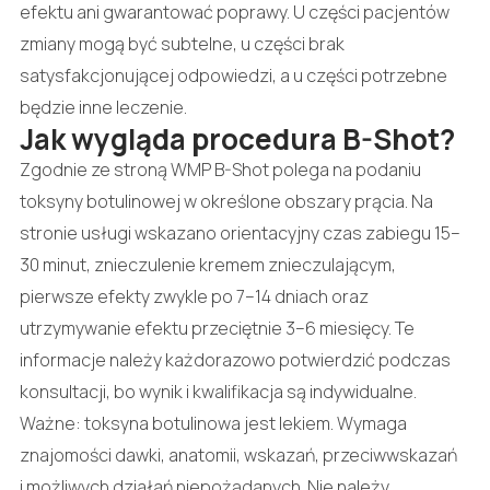
efektu ani gwarantować poprawy. U części pacjentów
zmiany mogą być subtelne, u części brak
satysfakcjonującej odpowiedzi, a u części potrzebne
będzie inne leczenie.
Jak wygląda procedura B-Shot?
Zgodnie ze stroną WMP B-Shot polega na podaniu
toksyny botulinowej w określone obszary prącia. Na
stronie usługi wskazano orientacyjny czas zabiegu 15–
30 minut, znieczulenie kremem znieczulającym,
pierwsze efekty zwykle po 7–14 dniach oraz
utrzymywanie efektu przeciętnie 3–6 miesięcy. Te
informacje należy każdorazowo potwierdzić podczas
konsultacji, bo wynik i kwalifikacja są indywidualne.
Ważne: toksyna botulinowa jest lekiem. Wymaga
znajomości dawki, anatomii, wskazań, przeciwwskazań
i możliwych działań niepożądanych. Nie należy