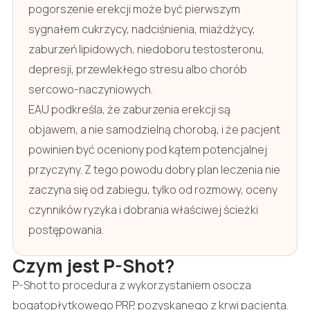
pogorszenie erekcji może być pierwszym
sygnałem cukrzycy, nadciśnienia, miażdżycy,
zaburzeń lipidowych, niedoboru testosteronu,
depresji, przewlekłego stresu albo chorób
sercowo-naczyniowych.
EAU podkreśla, że zaburzenia erekcji są
objawem, a nie samodzielną chorobą, i że pacjent
powinien być oceniony pod kątem potencjalnej
przyczyny. Z tego powodu dobry plan leczenia nie
zaczyna się od zabiegu, tylko od rozmowy, oceny
czynników ryzyka i dobrania właściwej ścieżki
postępowania.
Czym jest P-Shot?
P-Shot to procedura z wykorzystaniem osocza
bogatopłytkowego PRP, pozyskanego z krwi pacjenta.