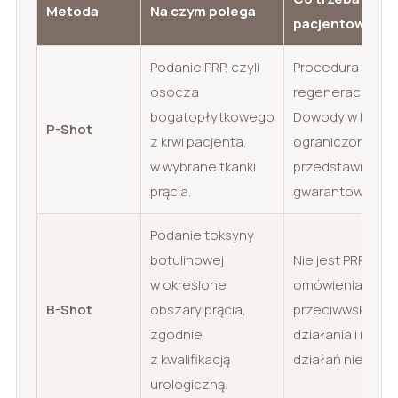
Metoda
Na czym polega
pacjentowi
Podanie PRP, czyli
Procedura
osocza
regeneracyjna/
bogatopłytkowego
Dowody w ED są
P-Shot
z krwi pacjenta,
ograniczone; ni
w wybrane tkanki
przedstawiać ja
prącia.
gwarantowanego
Podanie toksyny
botulinowej
Nie jest PRP. Wy
w określone
omówienia wska
B-Shot
obszary prącia,
przeciwwskazań
zgodnie
działania i możl
z kwalifikacją
działań niepożą
urologiczną.