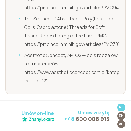
https://pmc.ncbi.nlm.nih.gov/articles/PMC9449186
The Science of Absorbable Poly(L-Lactide-
Co-ε-Caprolactone) Threads for Soft
Tissue Repositioning of the Face, PMC:
https://pmc.ncbi.nlm.nih.gov/articles/PMC7812524
Aesthetic Concept, APTOS — opis rodzajów
nici i materiałów:
https://www.aestheticconcept.com.pl/kategoria.
cat_id=121
PL
Umów wizytę
Umów on-line
EN
+48
600 006 913
RU
Rejestracja telefoniczna: