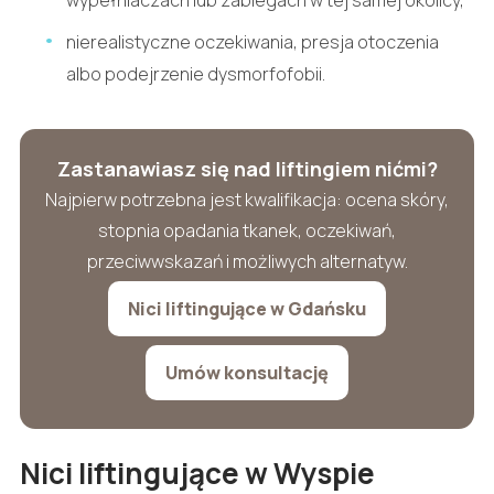
nierealistyczne oczekiwania, presja otoczenia
albo podejrzenie dysmorfofobii.
Zastanawiasz się nad liftingiem nićmi?
Najpierw potrzebna jest kwalifikacja: ocena skóry,
stopnia opadania tkanek, oczekiwań,
przeciwwskazań i możliwych alternatyw.
Nici liftingujące w Gdańsku
Umów konsultację
Nici liftingujące w Wyspie