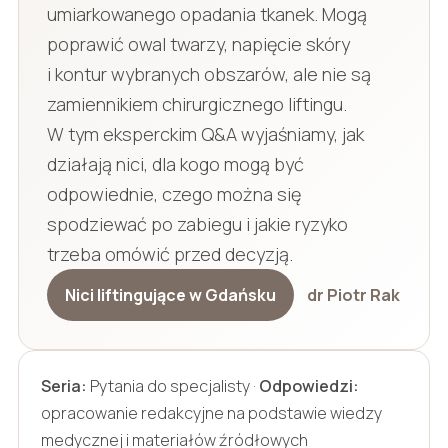
umiarkowanego opadania tkanek. Mogą
poprawić owal twarzy, napięcie skóry
i kontur wybranych obszarów, ale nie są
zamiennikiem chirurgicznego liftingu.
W tym eksperckim Q&A wyjaśniamy, jak
działają nici, dla kogo mogą być
odpowiednie, czego można się
spodziewać po zabiegu i jakie ryzyko
trzeba omówić przed decyzją.
Nici liftingujące w Gdańsku
dr Piotr Rak
Seria:
Pytania do specjalisty ·
Odpowiedzi:
opracowanie redakcyjne na podstawie wiedzy
medycznej i materiałów źródłowych