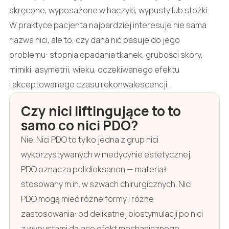
skręcone, wyposażone w haczyki, wypusty lub stożki.
W praktyce pacjenta najbardziej interesuje nie sama
nazwa nici, ale to, czy dana nić pasuje do jego
problemu: stopnia opadania tkanek, grubości skóry,
mimiki, asymetrii, wieku, oczekiwanego efektu
i akceptowanego czasu rekonwalescencji.
Czy nici liftingujące to to
samo co nici PDO?
Nie. Nici PDO to tylko jedna z grup nici
wykorzystywanych w medycynie estetycznej.
PDO oznacza polidioksanon — materiał
stosowany m.in. w szwach chirurgicznych. Nici
PDO mogą mieć różne formy i różne
zastosowania: od delikatnej biostymulacji po nici
z wypustami dające efekt mechanicznego