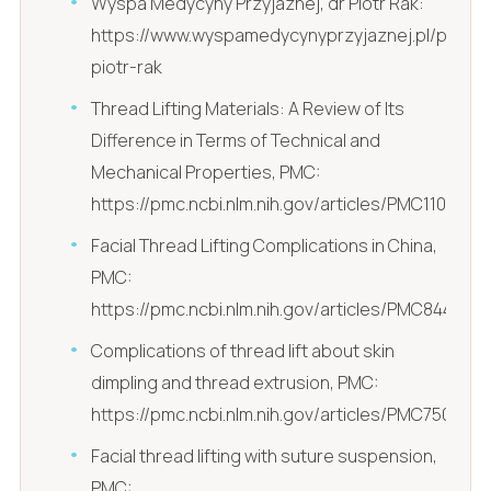
Wyspa Medycyny Przyjaznej, dr Piotr Rak:
https://www.wyspamedycynyprzyjaznej.pl/pl/dr-
piotr-rak
Thread Lifting Materials: A Review of Its
Difference in Terms of Technical and
Mechanical Properties, PMC:
https://pmc.ncbi.nlm.nih.gov/articles/PMC1108664
Facial Thread Lifting Complications in China,
PMC:
https://pmc.ncbi.nlm.nih.gov/articles/PMC8447984
Complications of thread lift about skin
dimpling and thread extrusion, PMC:
https://pmc.ncbi.nlm.nih.gov/articles/PMC7507174
Facial thread lifting with suture suspension,
PMC: