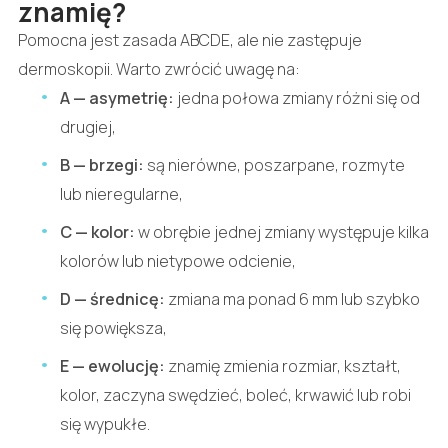
znamię?
Pomocna jest zasada ABCDE, ale nie zastępuje
dermoskopii. Warto zwrócić uwagę na:
A — asymetrię:
jedna połowa zmiany różni się od
drugiej,
B — brzegi:
są nierówne, poszarpane, rozmyte
lub nieregularne,
C — kolor:
w obrębie jednej zmiany występuje kilka
kolorów lub nietypowe odcienie,
D — średnicę:
zmiana ma ponad 6 mm lub szybko
się powiększa,
E — ewolucję:
znamię zmienia rozmiar, kształt,
kolor, zaczyna swędzieć, boleć, krwawić lub robi
się wypukłe.