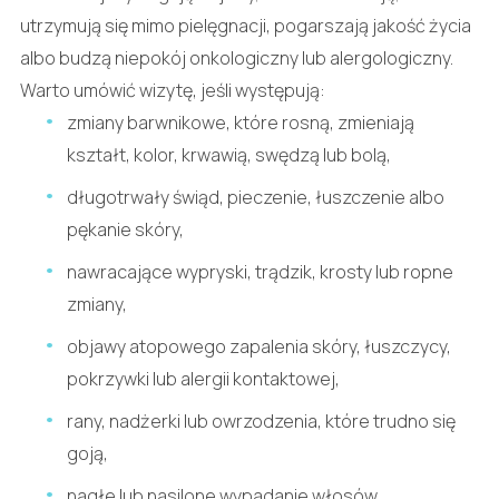
utrzymują się mimo pielęgnacji, pogarszają jakość życia
albo budzą niepokój onkologiczny lub alergologiczny.
Warto umówić wizytę, jeśli występują:
zmiany barwnikowe, które rosną, zmieniają
kształt, kolor, krwawią, swędzą lub bolą,
długotrwały świąd, pieczenie, łuszczenie albo
pękanie skóry,
nawracające wypryski, trądzik, krosty lub ropne
zmiany,
objawy atopowego zapalenia skóry, łuszczycy,
pokrzywki lub alergii kontaktowej,
rany, nadżerki lub owrzodzenia, które trudno się
goją,
nagłe lub nasilone wypadanie włosów,