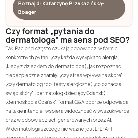
Poznaj dr Katarzynę Przekazińską-
Boager
Czy format „pytania do
dermatologa” ma sens pod SEO?
Tak. Pacjenci często szukają odpowiedzi w formie
konkretnych pytań: „czy każda wysypka to alergia”,
„kiedy z dzieckiem do dermatologa”, „jak rozpoznać
niebezpieczne znamię”, „czy stres wpływa na skórę”,
„czy dermatolog robi testy alergiczne”, „co oznacza
świąd skóry”, „dermatolog dziecięcy Gdańsk”,
„dermoskopia Gdańsk”. Format Q&A dobrze odpowiada
na takie intencje i wspiera widoczność w wyszukiwarce
oraz w odpowiedziach generowanych przez AI.
W dermatologii szczególnie ważne jest E-E-A-T:
współautor merytoryczny, autoryzacja lekarska, data