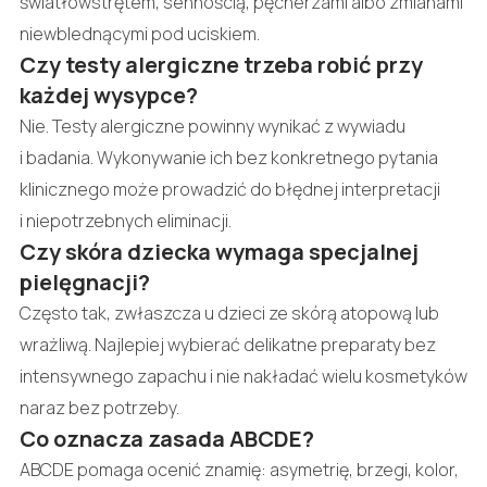
światłowstrętem, sennością, pęcherzami albo zmianami
niewblednącymi pod uciskiem.
Czy testy alergiczne trzeba robić przy
każdej wysypce?
Nie. Testy alergiczne powinny wynikać z wywiadu
i badania. Wykonywanie ich bez konkretnego pytania
klinicznego może prowadzić do błędnej interpretacji
i niepotrzebnych eliminacji.
Czy skóra dziecka wymaga specjalnej
pielęgnacji?
Często tak, zwłaszcza u dzieci ze skórą atopową lub
wrażliwą. Najlepiej wybierać delikatne preparaty bez
intensywnego zapachu i nie nakładać wielu kosmetyków
naraz bez potrzeby.
Co oznacza zasada ABCDE?
ABCDE pomaga ocenić znamię: asymetrię, brzegi, kolor,