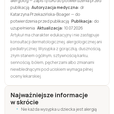
alergolog — zapis tytułu do potwierdzenia przed
publikacją ·
Autoryzacja medyczna:
dr
Katarzyna Przekazińska-Boager — do
potwierdzenia przed publikacją ·
Publikacja:
do
uzupełnienia ·
Aktualizacja:
10.07.2026
Artykuł ma charakter edukacyjny i nie zastępuje
konsultacji dermatologicznej, alergologicznej ani
pediatrycznej. Wysypka z gorączką, dusznością,
złym stanem ogólnym, sztywnością karku,
sennością, bólem, pęcherzami albo zmianami
niewblednącymi pod uciskiem wymaga pilnej
oceny lekarskiej.
Najważniejsze informacje
w skrócie
Nie każda wysypka u dziecka jest alergią