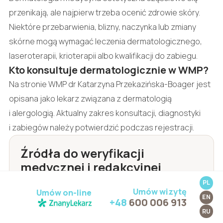
przenikają, ale najpierw trzeba ocenić zdrowie skóry.
Niektóre przebarwienia, blizny, naczynka lub zmiany
skórne mogą wymagać leczenia dermatologicznego,
laseroterapii, krioterapii albo kwalifikacji do zabiegu.
Kto konsultuje dermatologicznie w WMP?
Na stronie WMP dr Katarzyna Przekazińska-Boager jest
opisana jako lekarz związana z dermatologią
i alergologią. Aktualny zakres konsultacji, diagnostyki
i zabiegów należy potwierdzić podczas rejestracji.
Źródła do weryfikacji
medycznej i redakcyjnej
Wyspa Medycyny Przyjaznej, dr Katarzyna
PL
Umów wizytę
Umów on-line
Przekazińska-Boager:
EN
+48
600 006 913
https://www.wyspamedycynyprzyjaznej.pl/pl/kat
RU