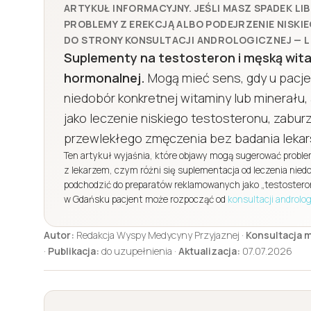
ARTYKUŁ INFORMACYJNY. JEŚLI MASZ SPADEK LI
PROBLEMY Z EREKCJĄ ALBO PODEJRZENIE NISK
DO STRONY KONSULTACJI ANDROLOGICZNEJ — LI
Suplementy na testosteron i męską wita
hormonalnej.
Mogą mieć sens, gdy u pacj
niedobór konkretnej witaminy lub minerału,
jako leczenie niskiego testosteronu, zaburz
przewlekłego zmęczenia bez badania lekar
Ten artykuł wyjaśnia, które objawy mogą sugerować proble
z lekarzem, czym różni się suplementacja od leczenia nied
podchodzić do preparatów reklamowanych jako „testostero
w Gdańsku pacjent może rozpocząć od
konsultacji androlo
Autor:
Redakcja Wyspy Medycyny Przyjaznej ·
Konsultacja 
·
Publikacja:
do uzupełnienia ·
Aktualizacja:
07.07.2026