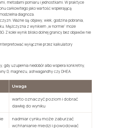
iami, metodami pomiaru i jednostkami. W praktyce
ronu całkowitego jako wartość wspierającą
amodzielna diagnoza.
yzn. Ważne są: objawy, wiek, godzina pobrania,
niku. Mężczyzna z wynikiem „w normie” może
G. Z kolei wynik blisko dolnej granicy bez objawów nie
 interpretować wyłącznie przez kalkulatory
y, gdy uzupełnia niedobór albo wspiera konkretny,
aminy D, magnezu, ashwagandhy czy DHEA.
Uwaga
warto oznaczyć poziom i dobrać
dawkę do wyniku
ie
nadmiar cynku może zaburzać
wchłanianie miedzi i powodować