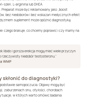
ń-szeń, L-arginina lub DHEA.
. Preparat może być reklamowany jako „boost
ów, bez niedoborów i bez wskazań medycznych efekt
nadyzmem suplement może opóźnić diagnostykę
e: czego brakuje, co chcemy poprawić i czy mamy na
 libido i gorsza erekcja mogą mieć wiele przyczyn
bo rzeczywisty niedobór testosteronu.”
rza WMP
y skłonić do diagnostyki?
a podstawie samopoczucia. Objawy mogą być
ji, zaburzeniach snu, otyłości, chorobach
sytuacje, w których warto omówić badania