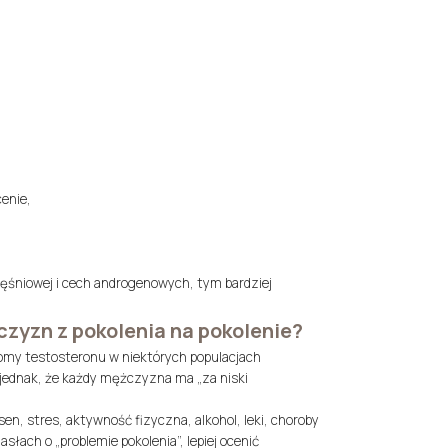
enie,
ięśniowej i cech androgenowych, tym bardziej
zyzn z pokolenia na pokolenie?
iomy testosteronu w niektórych populacjach
jednak, że każdy mężczyzna ma „za niski
en, stres, aktywność fizyczna, alkohol, leki, choroby
słach o „problemie pokolenia”, lepiej ocenić