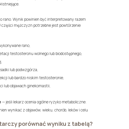
łistniejące.
go rano. Wynik powinien być interpretowany razem
. U części mężczyzn potrzebne jest powtórzenie
wykonywane rano,
etacji testosteronu wolnego lub biodostępnego,
j,
sadki lub podwzgórza,
ekcji lub bardzo niskim testosteronie,
i lub objawach ginekomastii,
e
— jeśli lekarz ocenia ogólne ryzyko metaboliczne.
ien wynikać z objawów, wieku, chorób, leków i celu
tarczy porównać wyniku z tabelą?