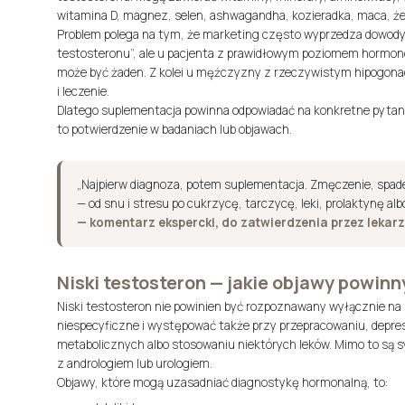
witamina D, magnez, selen, ashwagandha, kozieradka, maca, że
Problem polega na tym, że marketing często wyprzedza dowody
testosteronu”, ale u pacjenta z prawidłowym poziomem hormon
może być żaden. Z kolei u mężczyzny z rzeczywistym hipogo
i leczenie.
Dlatego suplementacja powinna odpowiadać na konkretne pytani
to potwierdzenie w badaniach lub objawach.
„Najpierw diagnoza, potem suplementacja. Zmęczenie, spadek
— od snu i stresu po cukrzycę, tarczycę, leki, prolaktynę al
— komentarz ekspercki, do zatwierdzenia przez leka
Niski testosteron — jakie objawy powinn
Niski testosteron nie powinien być rozpoznawany wyłącznie n
niespecyficzne i występować także przy przepracowaniu, depres
metabolicznych albo stosowaniu niektórych leków. Mimo to są 
z andrologiem lub urologiem.
Objawy, które mogą uzasadniać diagnostykę hormonalną, to: