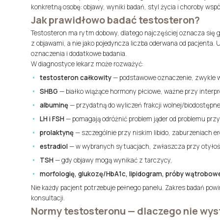
konkretną osobę: objawy, wyniki badań, styl życia i choroby wspó
Jak prawidłowo badać testosteron?
Testosteron ma rytm dobowy, dlatego najczęściej oznacza się 
z objawami, a nie jako pojedyncza liczba oderwana od pacjenta
oznaczenia i dodatkowe badania.
W diagnostyce lekarz może rozważyć:
testosteron całkowity
— podstawowe oznaczenie, zwykle 
SHBG
— białko wiążące hormony płciowe, ważne przy interpr
albuminę
— przydatną do wyliczeń frakcji wolnej/biodostępne
LH i FSH
— pomagają odróżnić problem jąder od problemu przy
prolaktynę
— szczególnie przy niskim libido, zaburzeniach er
estradiol
— w wybranych sytuacjach, zwłaszcza przy otyłośc
TSH
— gdy objawy mogą wynikać z tarczycy,
morfologię, glukozę/HbA1c, lipidogram, próby wątrobow
Nie każdy pacjent potrzebuje pełnego panelu. Zakres badań powin
konsultacji.
Normy testosteronu — dlaczego nie wys