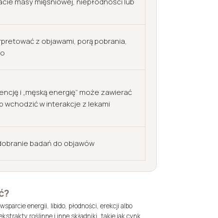
cie masy mięśniowej, niepłodności lub
erpretować z objawami, porą pobrania,
no
encję i „męską energię” może zawierać
b wchodzić w interakcje z lekami
 dobranie badań do objawów
ć?
arcie energii, libido, płodności, erekcji albo
trakty roślinne i inne składniki, takie jak cynk,