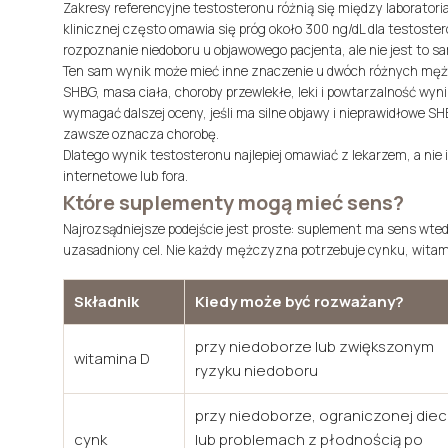
Zakresy referencyjne testosteronu różnią się między laborator
klinicznej często omawia się próg około 300 ng/dL dla testoste
rozpoznanie niedoboru u objawowego pacjenta, ale nie jest to s
Ten sam wynik może mieć inne znaczenie u dwóch różnych mężcz
SHBG, masa ciała, choroby przewlekłe, leki i powtarzalność wy
wymagać dalszej oceny, jeśli ma silne objawy i nieprawidłowe SHB
zawsze oznacza chorobę.
Dlatego wynik testosteronu najlepiej omawiać z lekarzem, a nie
internetowe lub fora.
Które suplementy mogą mieć sens?
Najrozsądniejsze podejście jest proste: suplement ma sens wted
uzasadniony cel. Nie każdy mężczyzna potrzebuje cynku, wit
Składnik
Kiedy może być rozważany?
przy niedoborze lub zwiększonym
witamina D
ryzyku niedoboru
przy niedoborze, ograniczonej diec
cynk
lub problemach z płodnością po