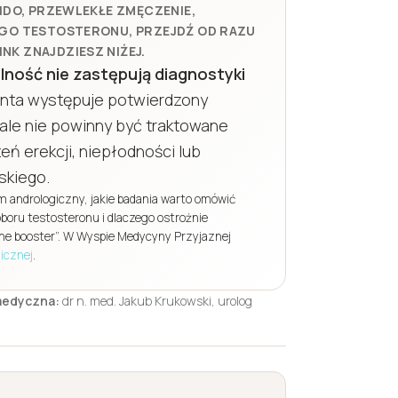
BIDO, PRZEWLEKŁE ZMĘCZENIE,
IEGO TESTOSTERONU, PRZEJDŹ OD RAZU
NK ZNAJDZIESZ NIŻEJ.
lność nie zastępują diagnostyki
enta występuje potwierdzony
 ale nie powinny być traktowane
eń erekcji, niepłodności lub
skiego.
m andrologiczny, jakie badania warto omówić
oboru testosteronu i dlaczego ostrożnie
ne booster”. W Wyspie Medycyny Przyjaznej
gicznej
.
medyczna:
dr n. med. Jakub Krukowski, urolog