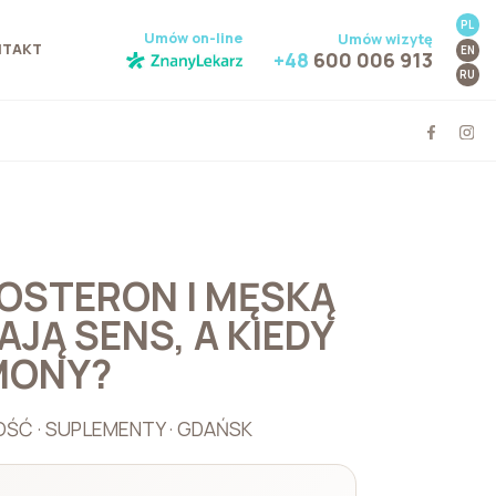
PL
Umów on-line
Umów wizytę
NTAKT
EN
+48
600 006 913
RU
OSTERON I MĘSKĄ
JĄ SENS, A KIEDY
MONY?
ŚĆ · SUPLEMENTY · GDAŃSK