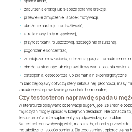
spadek libido,
zaburzenia erekcji lub słabsze poranne erekcje,
przewlekłe zmęczenie i spadek motywacji,
obniżenie nastroju lub drażliwość,
utrata masy i siły mięśniowej,
przyrost tkanki tłuszczowej, szczególnie brzusznej,
pogorszenie koncentracji,
zmniejszenie owłosienia, uderzenia gorąca lub nadmierne poc
obniżona płodność lub nieprawidłowy wynik badania nasienia,
osteopenia, osteoporoza lub złamania niskoenergetyczne.
Im bardziej objawy dotyczą sfery seksualnej, płodności, masy m
zasadne jest sprawdzenie gospodarki hormonalnej.
Czy testosteron naprawdę spada u mężc
W literaturze opisywano obserwacje sugerujące, że średnie poz
mężczyzn mogły spadać w kolejnych dekadach. Nie oznacza to 
testosteron” ani że suplementy są odpowiedzią na problem.
Na testosteron wpływają wiek, masa ciała, choroby przewlekłe, s
metaboliczne i sposób pomiaru. Dlatego zamiast opierać się na ha