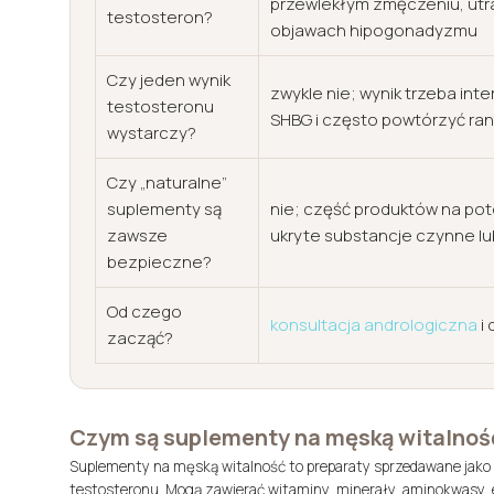
przewlekłym zmęczeniu, utra
testosteron?
objawach hipogonadyzmu
Czy jeden wynik
zwykle nie; wynik trzeba int
testosteronu
SHBG i często powtórzyć ra
wystarczy?
Czy „naturalne”
suplementy są
nie; część produktów na pot
zawsze
ukryte substancje czynne lu
bezpieczne?
Od czego
konsultacja andrologiczna
i
zacząć?
Czym są suplementy na męską witalnoś
Suplementy na męską witalność to preparaty sprzedawane jako wsp
testosteronu. Mogą zawierać witaminy, minerały, aminokwasy, eks