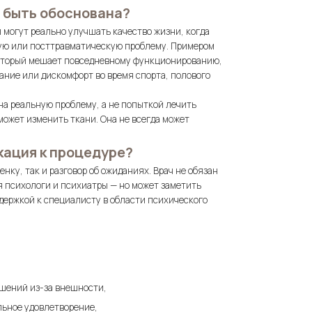
 быть обоснована?
могут реально улучшать качество жизни, когда
ую или посттравматическую проблему. Примером
оторый мешает повседневному функционированию,
ние или дискомфорт во время спорта, полового
на реальную проблему, а не попыткой лечить
может изменить ткани. Она не всегда может
кация к процедуре?
ку, так и разговор об ожиданиях. Врач не обязан
 психологи и психиатры — но может заметить
держкой к специалисту в области психического
ошений из-за внешности,
льное удовлетворение,