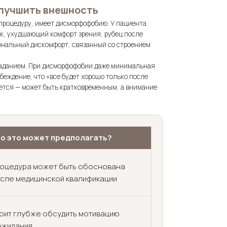
лучшить внешность
 процедуру, имеет дисморфофобию. У пациента
ек, ухудшающий комфорт зрения, рубец после
ональный дискомфорт, связанный со строением
раданием. При дисморфофобии даже минимальная
беждение, что «все будет хорошо только после
яется — может быть кратковременным, а внимание
о это может предполагать?
оцедура может быть обоснована
сле медицинской квалификации
оит глубже обсудить мотивацию
ожидания