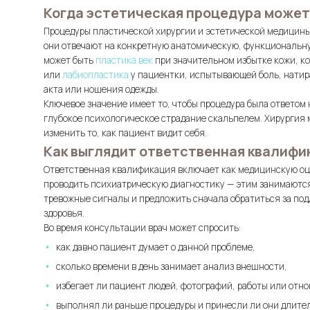
Когда эстетическая процедура может
Процедуры пластической хирургии и эстетической медицины 
они отвечают на конкретную анатомическую, функциональн
может быть
пластика век
при значительном избытке кожи, к
или
лабиопластика
у пациентки, испытывающей боль, натира
акта или ношения одежды.
Ключевое значение имеет то, чтобы процедура была ответом 
глубокое психологическое страдание скальпелем. Хирургия 
изменить то, как пациент видит себя.
Как выглядит ответственная квалифи
Ответственная квалификация включает как медицинскую оцен
проводить психиатрическую диагностику — этим занимаются
тревожные сигналы и предложить сначала обратиться за под
здоровья.
Во время консультации врач может спросить:
как давно пациент думает о данной проблеме,
сколько времени в день занимает анализ внешности,
избегает ли пациент людей, фотографий, работы или отн
выполнял ли раньше процедуры и принесли ли они длите