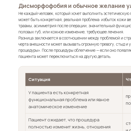
Дисморфофобия и обычное желание у
Не каждый человек, который хочет выполнить эстетическую
может быть конкретная, реальная проблема: избыток кожи в
травмы, асимметрия после операции, значительный функци
половых губ, или кожное изменение, требующее лечения.
Разница заключается в соотношении между проблемой и ст
черта внешности может вызывать огромную тревогу, стыд и у
процедуры». После процедуры облегчение — если оно появл
пациента может переключиться на другую деталь.
Ситуация
Чт
У пациента есть конкретная
пр
функциональная проблема или явное
по
анатомическое изменение
Пациент ожидает, что процедура
ст
полностью изменит жизнь, отношения
и 