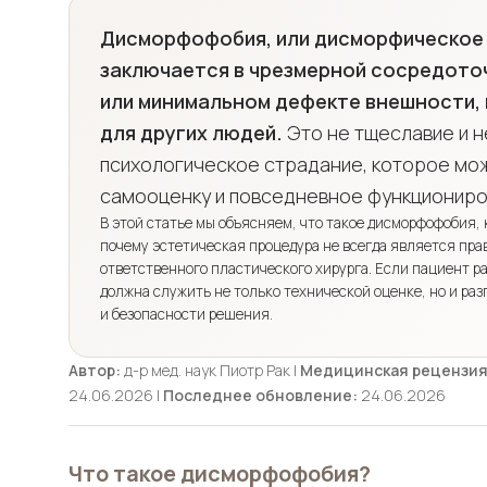
Дисморфофобия, или дисморфическое 
заключается в чрезмерной сосредото
или минимальном дефекте внешности,
для других людей.
Это не тщеславие и н
психологическое страдание, которое мож
самооценку и повседневное функциониро
В этой статье мы объясняем, что такое дисморфофобия,
почему эстетическая процедура не всегда является пр
ответственного пластического хирурга. Если пациент р
должна служить не только технической оценке, но и ра
и безопасности решения.
Автор:
д-р мед. наук Пиотр Рак |
Медицинская рецензия
24.06.2026 |
Последнее обновление:
24.06.2026
Что такое дисморфофобия?