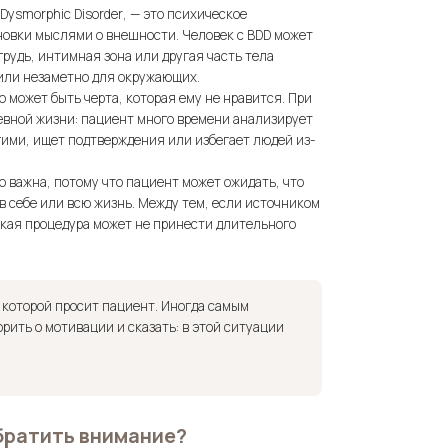
 Dysmorphic Disorder
, — это психическое
новки мыслями о внешности. Человек с BDD может
 грудь, интимная зона или другая часть тела
или незаметно для окружающих.
о может быть черта, которая ему не нравится. При
вной жизни: пациент много времени анализирует
угими, ищет подтверждения или избегает людей из-
 важна, потому что пациент может ожидать, что
в себе или всю жизнь. Между тем, если источником
ская процедура может не принести длительного
 которой просит пациент. Иногда самым
ить о мотивации и сказать: в этой ситуации
братить внимание?