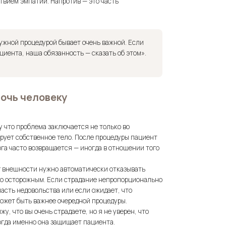
твием эмпатии. Напротив — это часть
ужной процедурой бывает очень важной. Если
циента, наша обязанность — сказать об этом».
очь человеку
 что проблема заключается не только во
ирует собственное тело. После процедуры пациент
ога часто возвращается — иногда в отношении того
уг внешности нужно автоматически отказывать
нно осторожным. Если страдание непропорционально
асть недовольства или если ожидает, что
ожет быть важнее очередной процедуры.
у, что вы очень страдаете, но я не уверен, что
огда именно она защищает пациента.