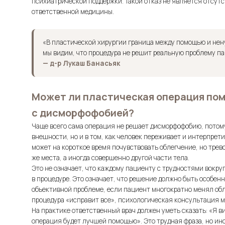
психиатрической поддержки. Такой отказ не является отсутс
ответственной медицины.
«В пластической хирургии граница между помощью и нен
мы видим, что процедура не решит реальную проблему па
— д-р Лукаш Банасьяк
Может ли пластическая операция пом
с дисморфофобией?
Чаще всего сама операция не решает дисморфофобию, потому
внешности, но и в том, как человек переживает и интерпрет
может на короткое время почувствовать облегчение, но трев
же места, а иногда совершенно другой части тела.
Это не означает, что каждому пациенту с трудностями вокр
в процедуре. Это означает, что решение должно быть особе
объективной проблеме, если пациент многократно менял обл
процедура «исправит все», психологическая консультация м
На практике ответственный врач должен уметь сказать: «Я виж
операция будет лучшей помощью». Это трудная фраза, но ин