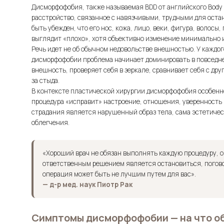
Дисморфофобия, также называемая BDD от английского
Body
расстройство, связанное с навязчивыми, трудными для оста
быть убежден, что его нос, кожа, лицо, веки, фигура, волосы,
выглядит «плохо», хотя объективно изменение минимально 
Речь идет не об обычном недовольстве внешностью. У каждог
дисморфофобии проблема начинает доминировать в повседне
внешность, проверяет себя в зеркале, сравнивает себя с др
за стыда.
В контексте пластической хирургии дисморфофобия особенно
процедура «исправит» настроение, отношения, уверенность 
страдания является нарушенный образ тела, сама эстетиче
облегчения.
«Хороший врач не обязан выполнять каждую процедуру, о
ответственным решением является остановиться, поговор
операция может быть не лучшим путем для вас».
— д-р мед. наук Пиотр Рак
Симптомы дисморфофобии — на что о