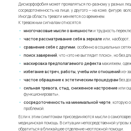
Дисморфофобия может проявляться по-разному у разных люд
сосредоточенность на лице, у другого — на коже, фигуре, во
Иногда область тревоги меняется со временем.
К тревожным сигналам относятся:
многочасовые мысли о внешности
и трудность переклю
частое рассматривание себя в зеркале
или, наоборот, 
сравнение себя с другими
, особенно в социальных сетях
поиск заверений
, что «это не выглядит плохо», но без д
маскировка предполагаемого дефекта
макияжем, одеж
избегание встреч, работы, учебы или отношений
из-за
частое обращение к эстетическим процедурам
без до
сильная тревога, стыд, сниженное настроение
или ощ
функционировать»,
сосредоточенность на минимальной черте
, которую 
проблемой.
Если к этим симптомам присоединяются мысли о самоповре
медицинская помощь. В ситуации непосредственной угрозы ж
обратиться в ближайшее отделение неотложной помощи.