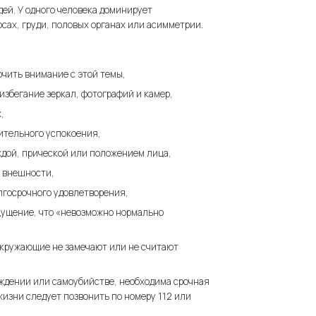
ей. У одного человека доминирует
лосах, груди, половых органах или асимметрии.
чить внимание с этой темы,
избегание зеркал, фотографий и камер,
,
лительного успокоения,
дой, прической или положением лица,
 внешности,
лгосрочного удовлетворения,
ущение, что «невозможно нормально
окружающие не замечают или не считают
ждении или самоубийстве, необходима срочная
изни следует позвонить по номеру 112 или