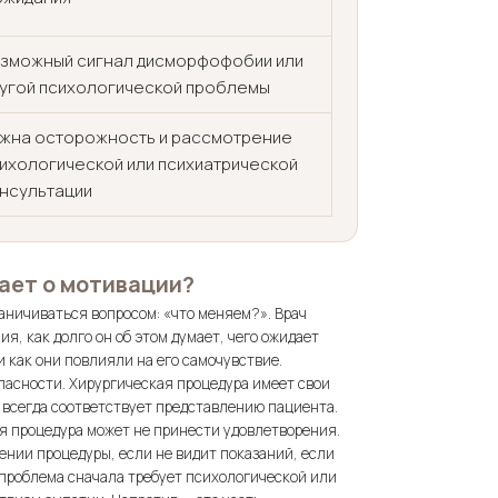
зможный сигнал дисморфофобии или
угой психологической проблемы
жна осторожность и рассмотрение
ихологической или психиатрической
нсультации
ает о мотивации?
аничиваться вопросом: «что меняем?». Врач
я, как долго он об этом думает, чего ожидает
 как они повлияли на его самочувствие.
пасности. Хирургическая процедура имеет свои
е всегда соответствует представлению пациента.
 процедура может не принести удовлетворения.
ении процедуры, если не видит показаний, если
 проблема сначала требует психологической или