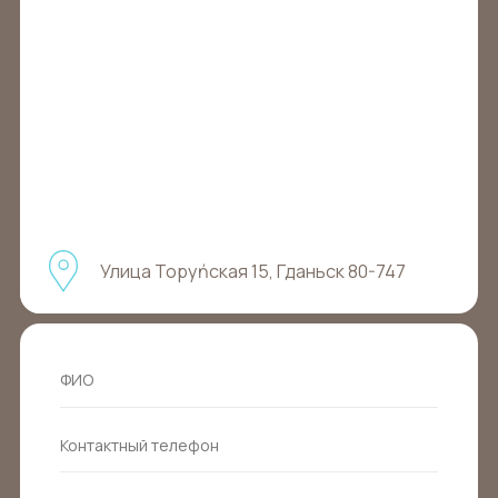
Улица Торуńская 15, Гданьск 80-747