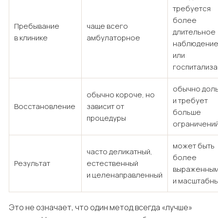
требуется
более
Пребывание
чаще всего
длительное
в клинике
амбулаторное
наблюдени
или
госпитализа
обычно дол
обычно короче, но
и требует
Восстановление
зависит от
больше
процедуры
ограничени
может быть
часто деликатный,
более
Результат
естественный
выраженны
и целенаправленный
и масштабн
Это не означает, что один метод всегда «лучше»