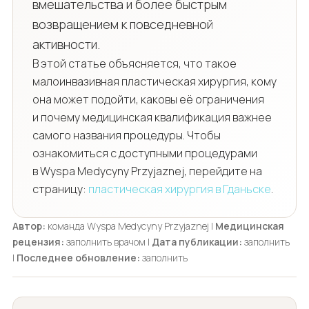
вмешательства и более быстрым
возвращением к повседневной
активности.
В этой статье объясняется, что такое
малоинвазивная пластическая хирургия, кому
она может подойти, каковы её ограничения
и почему медицинская квалификация важнее
самого названия процедуры. Чтобы
ознакомиться с доступными процедурами
в Wyspa Medycyny Przyjaznej, перейдите на
страницу:
пластическая хирургия в Гданьске
.
Автор:
команда Wyspa Medycyny Przyjaznej |
Медицинская
рецензия:
заполнить врачом |
Дата публикации:
заполнить
|
Последнее обновление:
заполнить