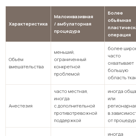
Более
Малоинвазивная
объёмная
Характеристика
/ амбулаторная
пластическ
процедура
операция
более широк
меньший,
часто
Объём
ограниченный
охватывает
вмешательства
конкретной
большую
проблемой
область тка
часто местная,
иногда общ
иногда
или
Анестезия
с дополнительной
регионарная
противотревожной
в зависимос
поддержкой
от процедур
иногда