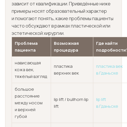
зависит от квалификации. Приведённые ниже
примеры носят образовательный характер
и помогают понять, какие проблемы пациенты
часто обсуждают в рамках пластической или
эстетической хирургии.
Проблема
Возможная
Где найти
пациента
процедура
подробности
нависающая
пластика
пластика век
кожа век,
верхних век
в Гданьске
тяжёлый взгляд
большое
расстояние
lip lift / bullhorn lip
lip lift
между носом
lift
в Гданьске
и верхней
губой