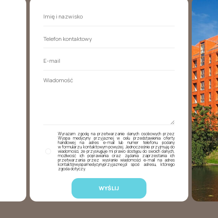
Wyrażam zgodę na przetwarzanie danych osobowych przez
Wyspa medycyny przyjaznej w celu przedstawienia oferty
handlowej na adres e-mail lub numer telefonu podany
w formularzu kontaktowym powyżej. Jednocześnie przyjmuję do
wiadomości, że przysługuje mi prawo dostępu do swoich danych,
możliwość ich poprawiania oraz żądania zaprzestania ich
przetwarzania przez wysłanie wiadomości e-mail na adres
kontakt@wyspamedycynyprzyjaznej.pl spod adresu, którego
zgoda dotyczy.