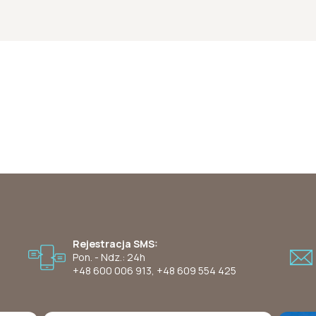
Rejestracja SMS:
Pon. - Ndz.: 24h
+48 600 006 913
,
+48 609 554 425