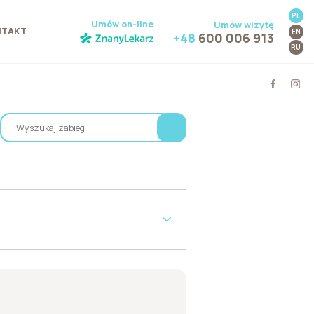
PL
Umów on-line
Umów wizytę
NTAKT
EN
+48
600 006 913
RU