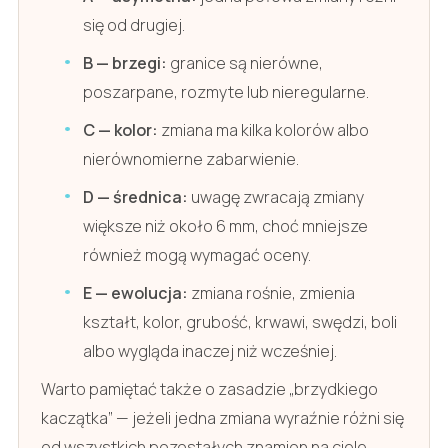
się od drugiej.
B — brzegi:
granice są nierówne,
poszarpane, rozmyte lub nieregularne.
C — kolor:
zmiana ma kilka kolorów albo
nierównomierne zabarwienie.
D — średnica:
uwagę zwracają zmiany
większe niż około 6 mm, choć mniejsze
również mogą wymagać oceny.
E — ewolucja:
zmiana rośnie, zmienia
kształt, kolor, grubość, krwawi, swędzi, boli
albo wygląda inaczej niż wcześniej.
Warto pamiętać także o zasadzie „brzydkiego
kaczątka” — jeżeli jedna zmiana wyraźnie różni się
od wszystkich pozostałych znamion na ciele,