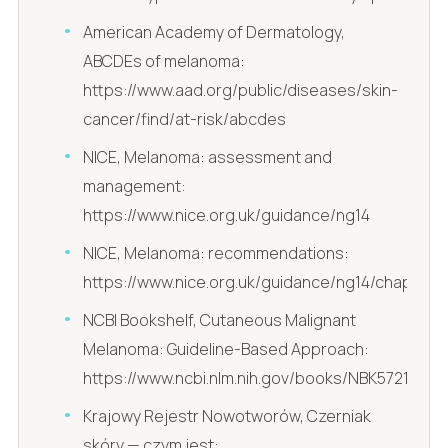
American Academy of Dermatology,
ABCDEs of melanoma:
https://www.aad.org/public/diseases/skin-
cancer/find/at-risk/abcdes
NICE, Melanoma: assessment and
management:
https://www.nice.org.uk/guidance/ng14
NICE, Melanoma: recommendations:
https://www.nice.org.uk/guidance/ng14/chapter
NCBI Bookshelf, Cutaneous Malignant
Melanoma: Guideline-Based Approach:
https://www.ncbi.nlm.nih.gov/books/NBK572149/
Krajowy Rejestr Nowotworów, Czerniak
skóry — czym jest: