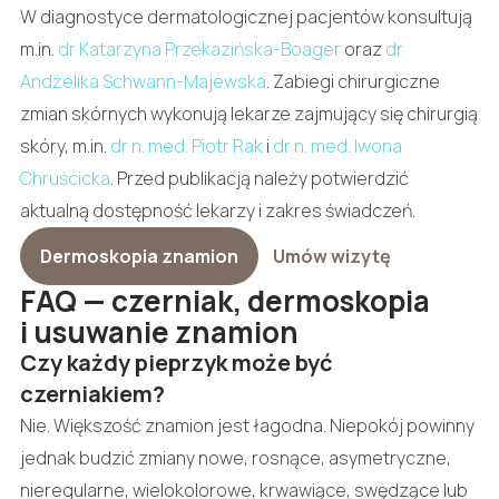
W diagnostyce dermatologicznej pacjentów konsultują
m.in.
dr Katarzyna Przekazińska-Boager
oraz
dr
Andżelika Schwann-Majewska
. Zabiegi chirurgiczne
zmian skórnych wykonują lekarze zajmujący się chirurgią
skóry, m.in.
dr n. med. Piotr Rak
i
dr n. med. Iwona
Chruścicka
. Przed publikacją należy potwierdzić
aktualną dostępność lekarzy i zakres świadczeń.
Dermoskopia znamion
Umów wizytę
FAQ — czerniak, dermoskopia
i usuwanie znamion
Czy każdy pieprzyk może być
czerniakiem?
Nie. Większość znamion jest łagodna. Niepokój powinny
jednak budzić zmiany nowe, rosnące, asymetryczne,
nieregularne, wielokolorowe, krwawiące, swędzące lub