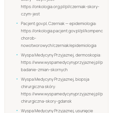
https://onkologia.org.pl/pl/czerniak-skory-
czym-jest
Pacjent.gov.pl, Czerniak — epidemiologia:
https://onkologia.pacjent.gov.pl/pl/kompendium-
chorob-
nowotworowych/czerniak/epidemiologia
Wyspa Medycyny Przyjaznej, dermoskopia:
https://www.wyspamedycynyprzyjaznej.pl/pl/de
badanie-zmian-skornych
Wyspa Medycyny Przyjaznej, biopsja
chirurgiczna skóry:
https://www.wyspamedycynyprzyjaznej.pl/pl/biop
chirurgiczna-skory-gdansk
Wyspa Medycyny Przyjaznej, usunięcie