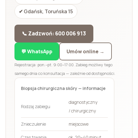
✔ Gdańsk, Toruńska 15
📞 Zadzwoń: 600 006 913
💬 WhatsApp
Umów online →
Rejestracja: pon.–pt. 9:00–17:00. Zabieg możliwy tego
samego dnia co konsultacja — zależnie od dostępności.
Biopsja chirurgiczna skóry — informacje
diagnostyczny
Rodzaj zabiegu
/ chirurgiczny
Znieczulenie
miejscowe
Czas trwania
ok. 20–40 minut