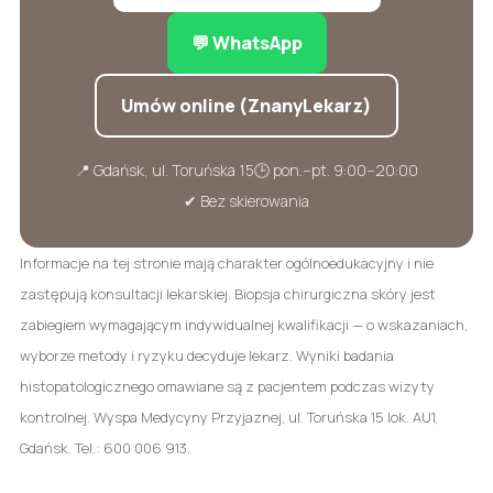
💬 WhatsApp
Umów online (ZnanyLekarz)
📍 Gdańsk, ul. Toruńska 15
🕒 pon.–pt. 9:00–20:00
✔ Bez skierowania
Informacje na tej stronie mają charakter ogólnoedukacyjny i nie
zastępują konsultacji lekarskiej. Biopsja chirurgiczna skóry jest
zabiegiem wymagającym indywidualnej kwalifikacji — o wskazaniach,
wyborze metody i ryzyku decyduje lekarz. Wyniki badania
histopatologicznego omawiane są z pacjentem podczas wizyty
kontrolnej. Wyspa Medycyny Przyjaznej, ul. Toruńska 15 lok. AU1,
Gdańsk. Tel.: 600 006 913.