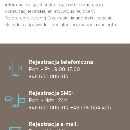
Informacje mają charakter ogólny i nie zastępują
konsultacji lekarskiej ani indywidualnej oceny
fizjoterapeutycznej. O zakresie diagnostyki i leczenia
decydują odpowiedni specjaliści po zbadaniu pacjenta.
Rejestracja telefoniczna:
Pon. - Pt.: 9:00-17:00
+48 600 006 913
Rejestracja SMS:
Pon. - Ndz.: 24h
+48 600 006 913
,
+48 609 554 425
Rejestracja e-mail: