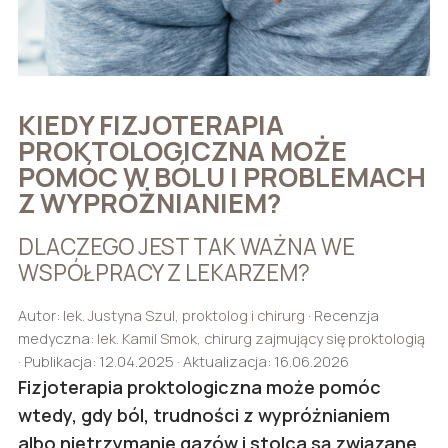
KIEDY FIZJOTERAPIA
PROKTOLOGICZNA MOŻE
POMÓC W BÓLU I PROBLEMACH
Z WYPRÓŻNIANIEM?
DLACZEGO JEST TAK WAŻNA WE
WSPÓŁPRACY Z LEKARZEM?
Autor:
lek. Justyna Szul, proktolog i chirurg
· Recenzja
medyczna:
lek. Kamil Smok, chirurg zajmujący się proktologią
· Publikacja: 12.04.2025 · Aktualizacja: 16.06.2026
Fizjoterapia proktologiczna może pomóc
wtedy, gdy ból, trudności z wypróżnianiem
albo nietrzymanie gazów i stolca są związane