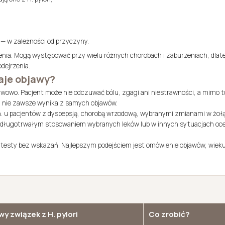
u — w zależności od przyczyny.
żenia. Mogą występować przy wielu różnych chorobach i zaburzeniach, dlat
dejrzenia.
aje objawy?
bjawowo. Pacjent może nie odczuwać bólu, zgagi ani niestrawności, a mimo 
u nie zawsze wynika z samych objawów.
in. u pacjentów z dyspepsją, chorobą wrzodową, wybranymi zmianami w żoł
 długotrwałym stosowaniem wybranych leków lub w innych sytuacjach oc
testy bez wskazań. Najlepszym podejściem jest omówienie objawów, wieku, 
wy związek z H. pylori
Co zrobić?