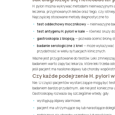
H. pylori można wykrywać metodami nieinwazyjnymi a
leczenia, przyjmowanych leków oraz tego, czy istniej
Najczęściej stosowane metody diagnostyczne to:
test oddechowy mocznikowy
— nieinwazyjne ba
test antygenu H. pylori w kale
— również służy do
gastroskopia z biopsją
— pozwala ocenić błonę ślu
badanie serologiczne z krwi
— może wykazywać ko
przydatność w wielu sytuacjach klinicznych.
Ważne jest przygotowanie do testów. Leki zmniejszaj
badaniem warto zapytać lekarza, które leki trzeba od
jeśli pacjent ma nasilone objawy lub choroby współistn
Czy każde podejrzenie H. pylori
Nie. U części pacjentów wystarczające mogą być testy
badaniem bardzo przydatnym, ale nie jest konieczna u
Gastroskopię rozważa się szczególnie wtedy, gdy:
występują objawy alarmowe,
pacjent ma utrzymujące się lub narastające dolegl