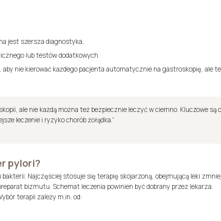
na jest szersza diagnostyka,
ogicznego lub testów dodatkowych.
, aby nie kierować każdego pacjenta automatycznie na gastroskopię, ale t
kopii, ale nie każdą można też bezpiecznie leczyć w ciemno. Kluczowe są 
jsze leczenie i ryzyko chorób żołądka.”
r pylori?
iu bakterii. Najczęściej stosuje się terapię skojarzoną, obejmującą leki zmni
reparat bizmutu. Schemat leczenia powinien być dobrany przez lekarza.
bór terapii zależy m.in. od: