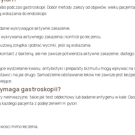
lbo podczas gastroskopii. Dobór metody zależy od objawów, wieku pacjent
ą wskazania do endoskopii.
danie wykrywające aktywne zakażenie,
 wykrywania aktywnego zakażenia i kontroli po leczeniu,
zową żołądka i pobrać wycinki, jeśli są wskazania,
ntakt z bakterią, ale nie zawsze potwierdza aktywne zakażenie, dlatego
ące wydzielanie kwasu, antybiotyki i preparaty bizmutu mogą wpływać na 
stawić i na jak długo. Samodzielne odstawianie leków nie zawsze jest bezpi
iejące.
 wymaga gastroskopii?
 nieinwazyjne, takie jak test oddechowy lub badanie antygenu w kale. Gas
 każdego pacjenta z podejrzeniem H. pylori.
iwości mimo leczenia,