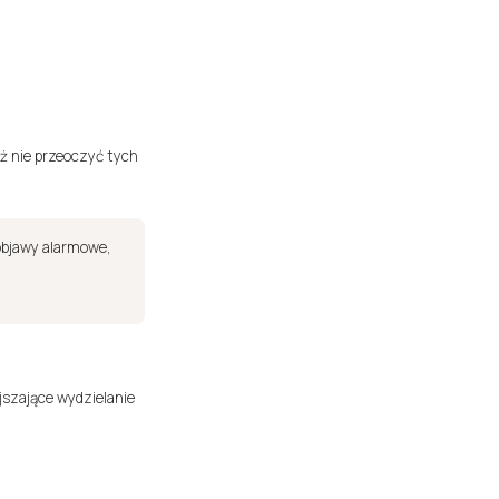
eż nie przeoczyć tych
objawy alarmowe,
ejszające wydzielanie