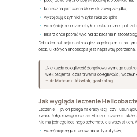
podejrzewa się chorobę wrzodową lub powikłania,
konieczna jest ocena błony śluzowej żołądka,
występują czynniki ryzyka raka żołądka,
wcześniejsze leczenie było nieskuteczne i potrzeb
lekarz chce pobrać wycinki do badania histopatol
Dobra konsultacja gastrologiczna polega m.in. na tym
osób, u których endoskopia jest naprawdę potrzebna.
„Nie każda dolegliwość żołądkowa wymaga gastros
wiek pacjenta, czas trwania dolegliwości, wcześnie
— dr Mateusz Jóźwiak, gastrolog
Jak wygląda leczenie Helicobacte
Leczenie H. pylori polega na eradykacji, czyli usunięc
kwasu żołądkowego oraz antybiotyki, czasem także p
Nie ma jednego idealnego schematu dla wszystkich. Wy
wcześniejszego stosowania antybiotyków,