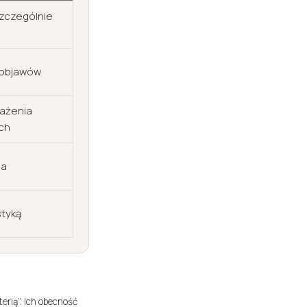
szczególnie
 objawów
ażenia
ch
na
styką
erią”. Ich obecność