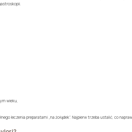
astroskopii.
zym wieku,
ego leczenia preparatami „na żołądek”. Najpierw trzeba ustalić, co napra
ylori?