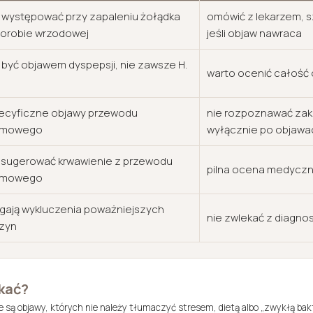
występować przy zapaleniu żołądka
omówić z lekarzem, 
horobie wrzodowej
jeśli objaw nawraca
być objawem dyspepsji, nie zawsze H.
warto ocenić całość
ecyficzne objawy przewodu
nie rozpoznawać zak
rmowego
wyłącznie po objawa
sugerować krwawienie z przewodu
pilna ocena medycz
rmowego
ają wykluczenia poważniejszych
nie zwlekać z diagno
zyn
kać?
e są objawy, których nie należy tłumaczyć stresem, dietą albo „zwykłą bakt