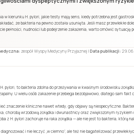
egliwościami dyspeptycznymi i zwiększonym ryzyki
 w kierunku H. pylori, jakie testy mają sens, kiedy potrzebna jest gastrosk
 zakładać, że bakteria na pewno została usunięta. Jeśli masz przewlekłe dol
ie pełności, nudności lub podejrzenie zakażenia, warto omówić sytuację 
medyczna:
zespół Wyspy Medycyny Przyjaznej |
Data publikacji:
29.06
 H. pylori, to bakteria zdolna do przeżywania w kwaśnym środowisku żołąd
apalny. U wielu osób zakażenie przebiega bezobjawowo, dlatego sam fakt ob
ieć znaczenie kliniczne nawet wtedy, gdy objawy są niespecyficzne. Bakte
dka, chorobą wrzodową żołądka i dwunastnicy oraz zwiększonym ryzykiem 
 z H. pylori zachoruje na raka żołądka — ale nie jest to bakteria, którą n
e diagnozować i nie leczyć „w ciemno”, ale też nie bagatelizować przewlekł