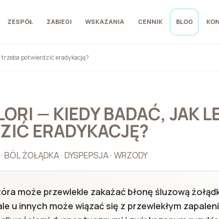
ZESPÓŁ
ZABIEGI
WSKAZANIA
CENNIK
BLOG
KO
go trzeba potwierdzić eradykację?
ORI — KIEDY BADAĆ, JAK 
ZIĆ ERADYKACJĘ?
 BÓL ŻOŁĄDKA · DYSPEPSJA · WRZODY
 która może przewlekle zakażać błonę śluzową żołądk
le u innych może wiązać się z przewlekłym zapalen