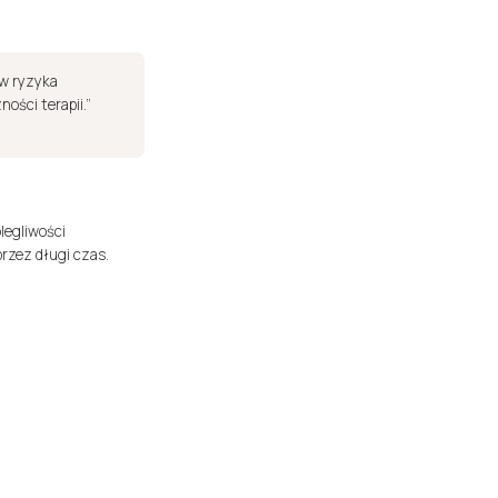
ów ryzyka
ości terapii.”
legliwości
rzez długi czas.