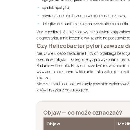
spadek apetytu,
nawracające bóle brzucha w okolicy nadbrzusza,
dolegliwości nasilające się na czczo albo po posiłk
Warto podkreślić: takie objawy nie potwierdzają zaka
diagnostyka, a nie leczenie wyłącznie na podstawie po
Czy Helicobacter pylori zawsze d
Nie. U wielu osób zakażenie H. pylori przebiega bezo
obecna w żołądku. Dlatego decyzja o wykonaniu test
Badanie w kierunku H. pylori może być rozważane m.
wywiadem rodzinnym w kierunku raka żołądka, przed
lekarza.
Nie oznacza to jednak, że każdy powinien wykonywać 
leków i ryzyka z gastrologiem.
Objaw — co może oznaczać?
Objaw
Możli