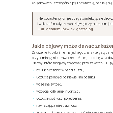
żołądkowych, szczególnie jeśli nawracają, nasilają s
„Helicobacter pylori jest częstą infekcją, ale de
i wskazań medycznych. Największym błędem jest p
— dr Mateusz Jóźwiak, gastrolog
Jakie objawy może dawać zakażeni
Zakażenie H. pylori nie ma jednego charakterystyczn
przypominają niestrawność, refluks, chorobę wrzodową
Objawy, które mogą występować przy zakażeniu H. pylo
ból lub pieczenie w nadbrzuszu,
uczucie pełności po niewielkim posiłku,
wczesna sytość,
wzdęcia, odbijanie, nudności,
uczucie ciężkości po jedzeniu,
nawracająca niestrawność,
zgaga lub kwaśny posmak, choć nie zawsze wynikają