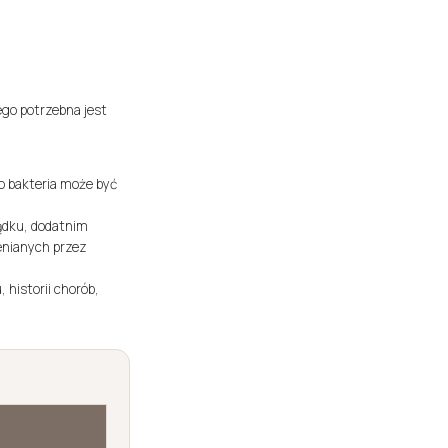
ego potrzebna jest
to bakteria może być
ądku, dodatnim
enianych przez
historii chorób,