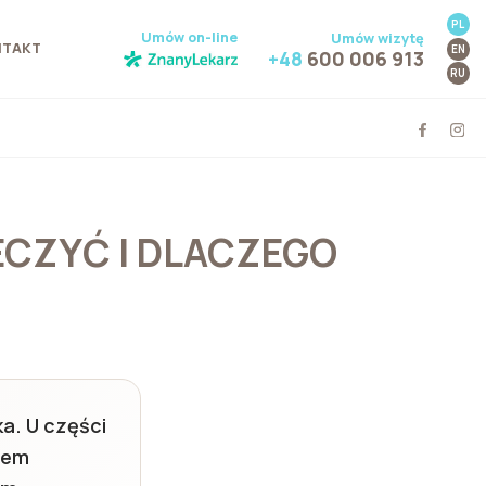
PL
Umów on-line
Umów wizytę
NTAKT
EN
+48
600 006 913
RU
LECZYĆ I DLACZEGO
a. U części
iem