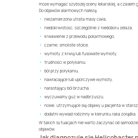
może wymagać szybszej oceny lekarskiej, a czasem g
Do objawów alarmowych należą:
niezamierzona utrata masy ciała,
niedokrwistość, szczególnie z niedoboru żelaza,
krwawienie z przewodu pokarmowego,
czarne, smoliste stolce,
wymioty z krwią lub fusowate wymioty,
trudności w połykaniu,
ból przy połykaniu,
nawracające lub uporczywe wymioty,
narastający ból brzucha,
wyczuwalny guz w nadbrzuszu,
nowe, utrzymujące się objawy u pacjenta w stars
dodatni wywiad rodzinny w kierunku raka żołądka.
W takich sytuacjach nie warto zaczynać od samodzieln
objawów.
Jak diagnozuje się Helicobacter p