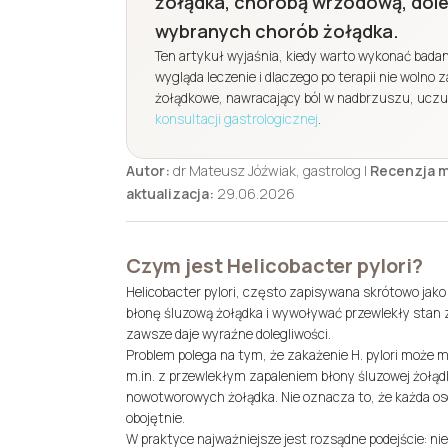
żołądka, chorobą wrzodową, dol
wybranych chorób żołądka.
Ten artykuł wyjaśnia, kiedy warto wykonać badania
wygląda leczenie i dlaczego po terapii nie wolno
żołądkowe, nawracający ból w nadbrzuszu, uczuc
konsultacji gastrologicznej
.
Autor:
dr Mateusz Jóźwiak, gastrolog |
Recenzja 
aktualizacja:
29.06.2026
Czym jest Helicobacter pylori?
Helicobacter pylori, często zapisywana skrótowo jako
błonę śluzową żołądka i wywoływać przewlekły stan z
zawsze daje wyraźne dolegliwości.
Problem polega na tym, że zakażenie H. pylori może m
m.in. z przewlekłym zapaleniem błony śluzowej żołą
nowotworowych żołądka. Nie oznacza to, że każda osoba
obojętnie.
W praktyce najważniejsze jest rozsądne podejście: ni