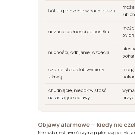
może 
ból lub pieczenie w nadbrzuszu
lub c
może 
uczucie pełności po posiłku
pylori
niesp
nudności, odbijanie, wzdęcia
poka
czarne stolce lub wymioty
mogą 
z krwią
poka
chudnięcie, niedokrwistość,
wymag
narastające objawy
przyc
Objawy alarmowe — kiedy nie cze
Nie każda niestrawność wymaga pilnej diagnostyki, al