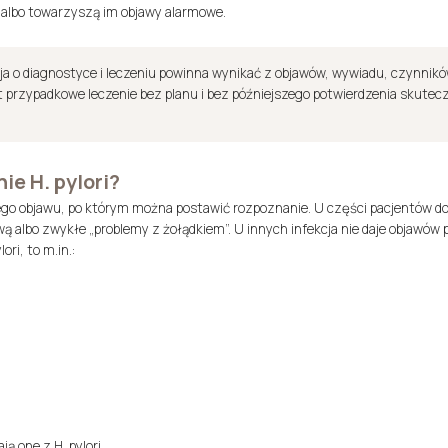
ię albo towarzyszą im objawy alarmowe.
cyzja o diagnostyce i leczeniu powinna wynikać z objawów, wywiadu, czynnik
rzypadkowe leczenie bez planu i bez późniejszego potwierdzenia skuteczn
e H. pylori?
ego objawu, po którym można postawić rozpoznanie. U części pacjentów do
 albo zwykłe „problemy z żołądkiem”. U innych infekcja nie daje objawów p
ri, to m.in.:
 one z H. pylori,