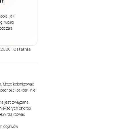
em
opia, jak
egliwości
podczas
.2026 |
Ostatnia
ka. Może kolonizować
ecności bakterii nie
ria jest związana
niektórych chorób
ależy traktować
ych objawów