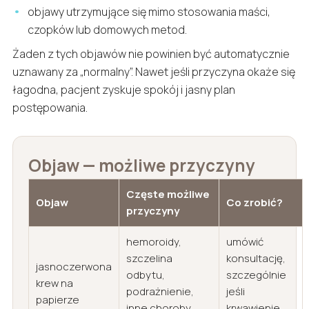
objawy utrzymujące się mimo stosowania maści,
czopków lub domowych metod.
Żaden z tych objawów nie powinien być automatycznie
uznawany za „normalny”. Nawet jeśli przyczyna okaże się
łagodna, pacjent zyskuje spokój i jasny plan
postępowania.
Objaw — możliwe przyczyny
Częste możliwe
Objaw
Co zrobić?
przyczyny
hemoroidy,
umówić
szczelina
konsultację,
jasnoczerwona
odbytu,
szczególnie
krew na
podrażnienie,
jeśli
papierze
inne choroby
krwawienie