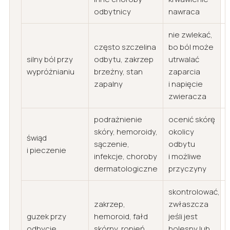
odbytnicy
nawraca
nie zwlekać,
często szczelina
bo ból może
silny ból przy
odbytu, zakrzep
utrwalać
wypróżnianiu
brzeżny, stan
zaparcia
zapalny
i napięcie
zwieracza
podrażnienie
ocenić skórę
skóry, hemoroidy,
okolicy
świąd
sączenie,
odbytu
i pieczenie
infekcje, choroby
i możliwe
dermatologiczne
przyczyny
skontrolować,
zakrzep,
zwłaszcza
guzek przy
hemoroid, fałd
jeśli jest
odbycie
skórny, ropień,
bolesny lub