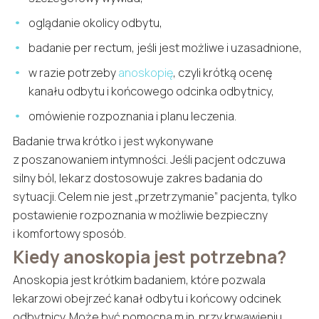
oglądanie okolicy odbytu,
badanie per rectum, jeśli jest możliwe i uzasadnione,
w razie potrzeby
anoskopię
, czyli krótką ocenę
kanału odbytu i końcowego odcinka odbytnicy,
omówienie rozpoznania i planu leczenia.
Badanie trwa krótko i jest wykonywane
z poszanowaniem intymności. Jeśli pacjent odczuwa
silny ból, lekarz dostosowuje zakres badania do
sytuacji. Celem nie jest „przetrzymanie” pacjenta, tylko
postawienie rozpoznania w możliwie bezpieczny
i komfortowy sposób.
Kiedy anoskopia jest potrzebna?
Anoskopia jest krótkim badaniem, które pozwala
lekarzowi obejrzeć kanał odbytu i końcowy odcinek
odbytnicy. Może być pomocna m.in. przy krwawieniu,