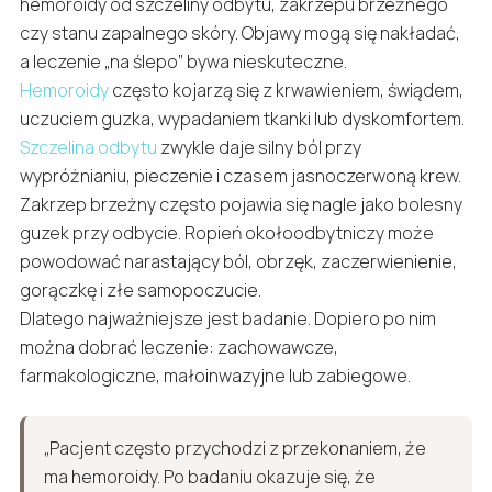
hemoroidy od szczeliny odbytu, zakrzepu brzeżnego
czy stanu zapalnego skóry. Objawy mogą się nakładać,
a leczenie „na ślepo” bywa nieskuteczne.
Hemoroidy
często kojarzą się z krwawieniem, świądem,
uczuciem guzka, wypadaniem tkanki lub dyskomfortem.
Szczelina odbytu
zwykle daje silny ból przy
wypróżnianiu, pieczenie i czasem jasnoczerwoną krew.
Zakrzep brzeżny często pojawia się nagle jako bolesny
guzek przy odbycie. Ropień okołoodbytniczy może
powodować narastający ból, obrzęk, zaczerwienienie,
gorączkę i złe samopoczucie.
Dlatego najważniejsze jest badanie. Dopiero po nim
można dobrać leczenie: zachowawcze,
farmakologiczne, małoinwazyjne lub zabiegowe.
„Pacjent często przychodzi z przekonaniem, że
ma hemoroidy. Po badaniu okazuje się, że