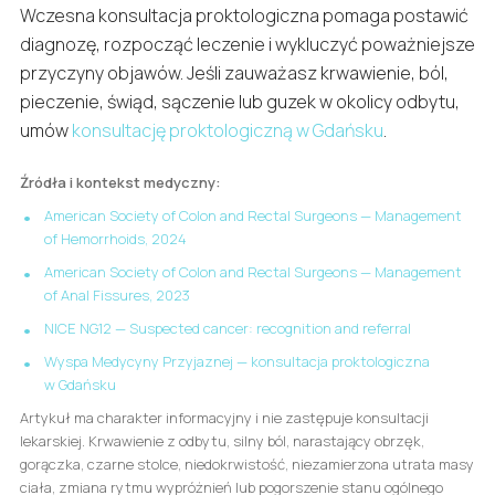
Wczesna konsultacja proktologiczna pomaga postawić
diagnozę, rozpocząć leczenie i wykluczyć poważniejsze
przyczyny objawów. Jeśli zauważasz krwawienie, ból,
pieczenie, świąd, sączenie lub guzek w okolicy odbytu,
umów
konsultację proktologiczną w Gdańsku
.
Źródła i kontekst medyczny:
American Society of Colon and Rectal Surgeons — Management
of Hemorrhoids, 2024
American Society of Colon and Rectal Surgeons — Management
of Anal Fissures, 2023
NICE NG12 — Suspected cancer: recognition and referral
Wyspa Medycyny Przyjaznej — konsultacja proktologiczna
w Gdańsku
Artykuł ma charakter informacyjny i nie zastępuje konsultacji
lekarskiej. Krwawienie z odbytu, silny ból, narastający obrzęk,
gorączka, czarne stolce, niedokrwistość, niezamierzona utrata masy
ciała, zmiana rytmu wypróżnień lub pogorszenie stanu ogólnego