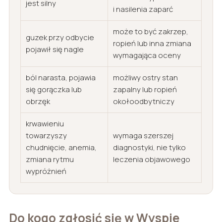
jest silny
i nasilenia zaparć
może to być zakrzep,
guzek przy odbycie
ropień lub inna zmiana
pojawił się nagle
wymagająca oceny
ból narasta, pojawia
możliwy ostry stan
się gorączka lub
zapalny lub ropień
obrzęk
okołoodbytniczy
krwawieniu
towarzyszy
wymaga szerszej
chudnięcie, anemia,
diagnostyki, nie tylko
zmiana rytmu
leczenia objawowego
wypróżnień
Do kogo zgłosić się w Wyspie