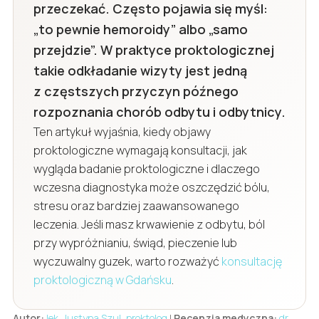
przeczekać. Często pojawia się myśl:
„to pewnie hemoroidy” albo „samo
przejdzie”. W praktyce proktologicznej
takie odkładanie wizyty jest jedną
z częstszych przyczyn późnego
rozpoznania chorób odbytu i odbytnicy.
Ten artykuł wyjaśnia, kiedy objawy
proktologiczne wymagają konsultacji, jak
wygląda badanie proktologiczne i dlaczego
wczesna diagnostyka może oszczędzić bólu,
stresu oraz bardziej zaawansowanego
leczenia. Jeśli masz krwawienie z odbytu, ból
przy wypróżnianiu, świąd, pieczenie lub
wyczuwalny guzek, warto rozważyć
konsultację
proktologiczną w Gdańsku
.
Autor:
lek. Justyna Szul, proktolog
|
Recenzja medyczna:
dr