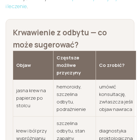
i leczenie
.
Krwawienie z odbytu — co
może sugerować?
Częstsze
Objaw
możliwe
Co zrobić?
przyczyny
hemoroidy,
umówić
jasna krew na
szczelina
konsultację,
papierze po
odbytu,
zwłaszcza jeśli
stolcu
podrażnienie
objaw nawraca
szczelina
krew i ból przy
odbytu, stan
diagnostyka
wypróżnianiu
zapalny,
proktologiczna