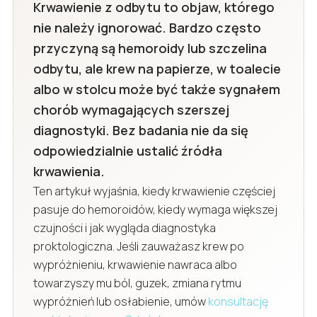
Krwawienie z odbytu to objaw, którego
nie należy ignorować. Bardzo często
przyczyną są hemoroidy lub szczelina
odbytu, ale krew na papierze, w toalecie
albo w stolcu może być także sygnałem
chorób wymagających szerszej
diagnostyki. Bez badania nie da się
odpowiedzialnie ustalić źródła
krwawienia.
Ten artykuł wyjaśnia, kiedy krwawienie częściej
pasuje do hemoroidów, kiedy wymaga większej
czujności i jak wygląda diagnostyka
proktologiczna. Jeśli zauważasz krew po
wypróżnieniu, krwawienie nawraca albo
towarzyszy mu ból, guzek, zmiana rytmu
wypróżnień lub osłabienie, umów
konsultację