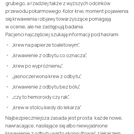
grubego, a rzadziej także z wyższych odcinków
przewodu pokarmowego. Kolor krwi, moment pojawienia
się krwawienia i objawy towarzyszące pomagają
w ocenie, ale nie zastępują badania.
Pacjenci najczęściej szukają informacji pod hasłami:
„krew na papierze toaletowym”,
„krwawienie z odbytu co oznacza”,
„krew po wypróżnieniu”,
„jasnoczerwona krew z odbytu”,
„krwawienie z odbytu bez bólu”,
„czy to hemoroidy czy rak”,
„krew w stolcu kiedy do lekarza”.
Najbezpieczniejsza zasada jest prosta: każde nowe,
nawracające, nasilające się albo niewyjaśnione
krwawienie z odbytu warto skonsultować z lekarzem.