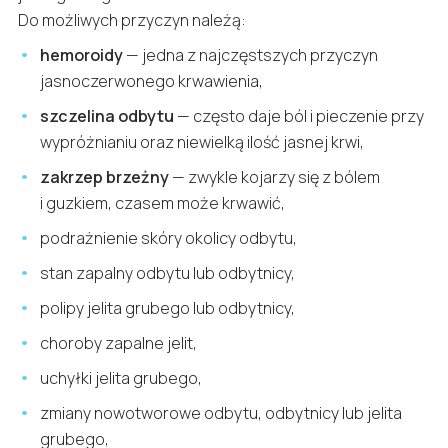
Do możliwych przyczyn należą:
hemoroidy
— jedna z najczęstszych przyczyn
jasnoczerwonego krwawienia,
szczelina odbytu
— często daje ból i pieczenie przy
wypróżnianiu oraz niewielką ilość jasnej krwi,
zakrzep brzeżny
— zwykle kojarzy się z bólem
i guzkiem, czasem może krwawić,
podrażnienie skóry okolicy odbytu,
stan zapalny odbytu lub odbytnicy,
polipy jelita grubego lub odbytnicy,
choroby zapalne jelit,
uchyłki jelita grubego,
zmiany nowotworowe odbytu, odbytnicy lub jelita
grubego,