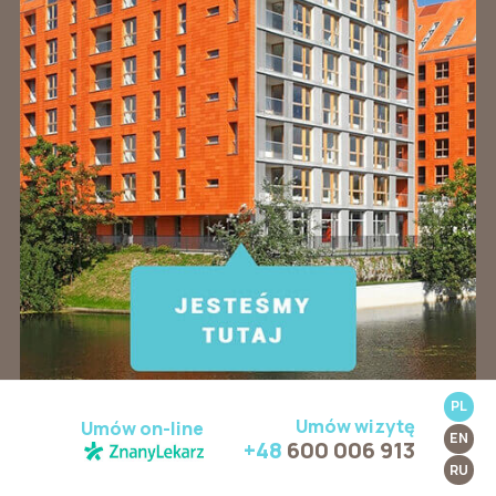
PL
Umów wizytę
Umów on-line
EN
+48
600 006 913
RU