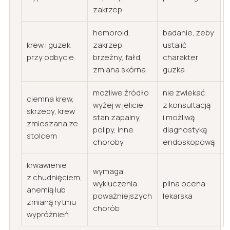
zakrzep
hemoroid,
badanie, żeby
krew i guzek
zakrzep
ustalić
przy odbycie
brzeżny, fałd,
charakter
zmiana skórna
guzka
możliwe źródło
nie zwlekać
ciemna krew,
wyżej w jelicie,
z konsultacją
skrzepy, krew
stan zapalny,
i możliwą
zmieszana ze
polipy, inne
diagnostyką
stolcem
choroby
endoskopową
krwawienie
wymaga
z chudnięciem,
wykluczenia
pilna ocena
anemią lub
poważniejszych
lekarska
zmianą rytmu
chorób
wypróżnień