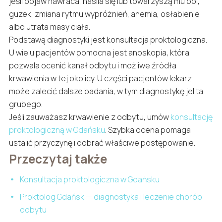
jeśli objaw nawraca, nasila się lub towarzyszą mu ból,
guzek, zmiana rytmu wypróżnień, anemia, osłabienie
albo utrata masy ciała.
Podstawą diagnostyki jest konsultacja proktologiczna.
U wielu pacjentów pomocna jest anoskopia, która
pozwala ocenić kanał odbytu i możliwe źródła
krwawienia w tej okolicy. U części pacjentów lekarz
może zalecić dalsze badania, w tym diagnostykę jelita
grubego.
Jeśli zauważasz krwawienie z odbytu, umów
konsultację
proktologiczną w Gdańsku
. Szybka ocena pomaga
ustalić przyczynę i dobrać właściwe postępowanie.
Przeczytaj także
Konsultacja proktologiczna w Gdańsku
Proktolog Gdańsk — diagnostyka i leczenie chorób
odbytu