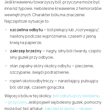
Jeśli krwawieniu towarzyszy ból, przyczyna może być
inna niż typowe, niebolesne krwawienie z hemoroidów
wewnętrznych. Charakter bólu ma znaczenie.
Najczęstsze sytuacje to:
szczelina odbytu
— ból piekący lub „rozrywający”,
nasilony podczas wypróżniania, czasem z jasną
krwią na papierze,
zakrzep brzeżny
— nagły, silny ból i twardy, często
siny guzek przy odbycie,
stan zapalny skóry okolicy odbytu — pieczenie,
szczypanie, świąd i podrażnienie,
ropień okołoodbytniczy — narastający, pulsujący
ból, obrzęk, czasem gorączka.
Więcej o bólu w tej okolicy:
ból odbytu przy siedzeniu
— przyczyny
. Jeśli pojawił się bolesny guzek, pomocny
może być też artykuł:
zakrzep brzeżny — objawy