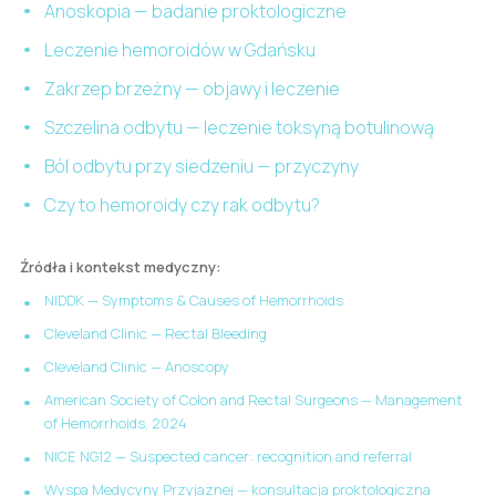
Anoskopia — badanie proktologiczne
Leczenie hemoroidów w Gdańsku
Zakrzep brzeżny — objawy i leczenie
Szczelina odbytu — leczenie toksyną botulinową
Ból odbytu przy siedzeniu — przyczyny
Czy to hemoroidy czy rak odbytu?
Źródła i kontekst medyczny:
NIDDK — Symptoms & Causes of Hemorrhoids
Cleveland Clinic — Rectal Bleeding
Cleveland Clinic — Anoscopy
American Society of Colon and Rectal Surgeons — Management
of Hemorrhoids, 2024
NICE NG12 — Suspected cancer: recognition and referral
Wyspa Medycyny Przyjaznej — konsultacja proktologiczna