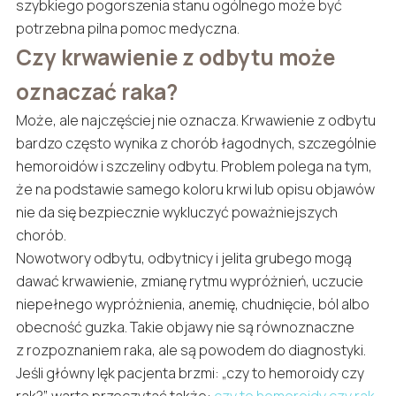
szybkiego pogorszenia stanu ogólnego może być
potrzebna pilna pomoc medyczna.
Czy krwawienie z odbytu może
oznaczać raka?
Może, ale najczęściej nie oznacza. Krwawienie z odbytu
bardzo często wynika z chorób łagodnych, szczególnie
hemoroidów i szczeliny odbytu. Problem polega na tym,
że na podstawie samego koloru krwi lub opisu objawów
nie da się bezpiecznie wykluczyć poważniejszych
chorób.
Nowotwory odbytu, odbytnicy i jelita grubego mogą
dawać krwawienie, zmianę rytmu wypróżnień, uczucie
niepełnego wypróżnienia, anemię, chudnięcie, ból albo
obecność guzka. Takie objawy nie są równoznaczne
z rozpoznaniem raka, ale są powodem do diagnostyki.
Jeśli główny lęk pacjenta brzmi: „czy to hemoroidy czy
rak?”, warto przeczytać także:
czy to hemoroidy czy rak