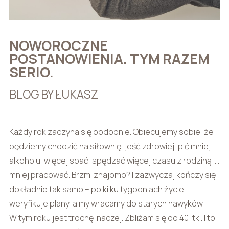
NOWOROCZNE
POSTANOWIENIA. TYM RAZEM
SERIO.
BLOG BY ŁUKASZ
Każdy rok zaczyna się podobnie. Obiecujemy sobie, że
będziemy chodzić na siłownię, jeść zdrowiej, pić mniej
alkoholu, więcej spać, spędzać więcej czasu z rodziną i…
mniej pracować. Brzmi znajomo? I zazwyczaj kończy się
dokładnie tak samo – po kilku tygodniach życie
weryfikuje plany, a my wracamy do starych nawyków.
W tym roku jest trochę inaczej. Zbliżam się do 40-tki. I to