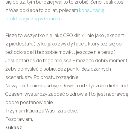
się boisz, tym bardziej warto to zrobić. Serio. Jeśli ktoś
z Was odkłada to od lat, polecam
konsultację
proktologiczną w Gdańsku
.
Piszę to wszystko nie jako CEO kliniki i nie jako „ekspert
z piedestału”, tylko jako zwykły facet, który też się boi,
też odkładał i też sobie mówił: „jeszcze nie teraz”.
Jeśli dotarłeś do tego miejsca – może to dobry moment,
żeby pomyśleć o sobie. Bez paniki. Bez czarnych
scenariuszy. Po prostu rozsądnie.
Nowy rok to nie musi być siłownia od stycznia i dieta cud.
Czasem wystarczy zadbać o zdrowie. I to jest naprawdę
dobre postanowienie.
Trzymam kciuki za Was i za siebie.
Pozdrawiam,
Łukasz