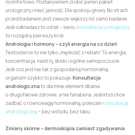
i komfortowo. Postanowiłem zrobić pełen pakiet
urologiczny i mieć jasność. Dla spokoju głowy. Bo strach
przed badaniem jest zawsze większy niż samo badanie.
Jeśli odkładasz to od lat – serio,
konsultacja urologiczna
to rozsądny pierwszy krok.
Andrologia i hormony – czyli energia na co dzień
Testosteron to nie tylko „męskość z reklam”. To energia,
koncentracja, nastrój, libido i ogólne samopoczucie.
Jeśli coś jest nie tak z gospodarką hormonalną,
organizm szybko to pokazuje.
Konsultacja
andrologiczna
to dla mnie element dbania
o długofalowe zdrowie, a nie fanaberia. Jeśli ktoś chce
zadbać o równowagę hormonalną, polecam
konsultację
andrologiczną
– bez wstydu, bez tabu.
Zmiany skórne – dermoskopia zamiast zgadywania