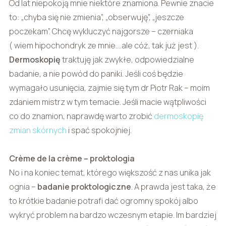
Od lat niepokoją mnie niektóre znamiona. Pewnie znacie
to: „chyba się nie zmienia”, „obserwuję”, „jeszcze
poczekam”. Chcę wykluczyć najgorsze – czerniaka
( wiem hipochondryk ze mnie....ale cóż, tak już jest ).
Dermoskopię
traktuję jak zwykłe, odpowiedzialne
badanie, a nie powód do paniki. Jeśli coś będzie
wymagało usunięcia, zajmie się tym dr Piotr Rak – moim
zdaniem mistrz w tym temacie. Jeśli macie wątpliwości
co do znamion, naprawdę warto zrobić
dermoskopię
zmian skórnych
i spać spokojniej.
Crème de la crème – proktologia
No i na koniec temat, którego większość z nas unika jak
ognia –
badanie proktologiczne
. A prawda jest taka, że
to krótkie badanie potrafi dać ogromny spokój albo
wykryć problem na bardzo wczesnym etapie. Im bardziej