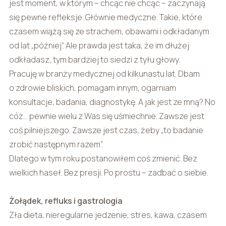
jest moment, w którym – chcąc nie chcąc – zaczynają
się pewne refleksje. Głównie medyczne. Takie, które
czasem wiążą się ze strachem, obawami i odkładanym
od lat „później”. Ale prawda jest taka, że im dłużej
odkładasz, tym bardziej to siedzi z tyłu głowy.
Pracuję w branży medycznej od kilkunastu lat. Dbam
o zdrowie bliskich, pomagam innym, ogarniam
konsultacje, badania, diagnostykę. A jak jest ze mną? No
cóż… pewnie wielu z Was się uśmiechnie. Zawsze jest
coś pilniejszego. Zawsze jest czas, żeby „to badanie
zrobić następnym razem”.
Dlatego w tym roku postanowiłem coś zmienić. Bez
wielkich haseł. Bez presji. Po prostu – zadbać o siebie.
Żołądek, refluks i gastrologia
Zła dieta, nieregularne jedzenie, stres, kawa, czasem