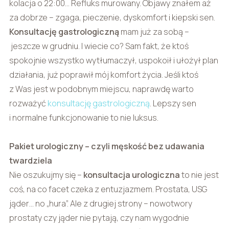
kolacja o 22:00… Refluks murowany. Objawy znałem aż
za dobrze – zgaga, pieczenie, dyskomfort i kiepski sen.
Konsultację gastrologiczną
mam już za sobą –
jeszcze w grudniu. I wiecie co? Sam fakt, że ktoś
spokojnie wszystko wytłumaczył, uspokoił i ułożył plan
działania, już poprawił mój komfort życia. Jeśli ktoś
z Was jest w podobnym miejscu, naprawdę warto
rozważyć
konsultację gastrologiczną
. Lepszy sen
i normalne funkcjonowanie to nie luksus.
Pakiet urologiczny – czyli męskość bez udawania
twardziela
Nie oszukujmy się –
konsultacja urologiczna
to nie jest
coś, na co facet czeka z entuzjazmem. Prostata, USG
jąder… no „hura”. Ale z drugiej strony – nowotwory
prostaty czy jąder nie pytają, czy nam wygodnie